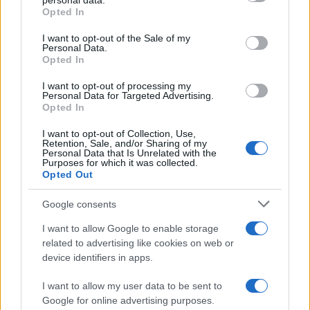
personal data.
Opted In
Please note that this website/app uses one or more Google
services and may gather and store information including but
I want to opt-out of the Sale of my
Personal Data.
not limited to your visit or usage behaviour. You may click to
Opted In
grant or deny consent to Google and its third-party tags to
use your data for below specified purposes in below Google
I want to opt-out of processing my
consent section.
Personal Data for Targeted Advertising.
Opted In
I want to opt-out of Collection, Use,
Retention, Sale, and/or Sharing of my
Personal Data that Is Unrelated with the
Purposes for which it was collected.
Opted Out
Google consents
I want to allow Google to enable storage
related to advertising like cookies on web or
device identifiers in apps.
I want to allow my user data to be sent to
Google for online advertising purposes.