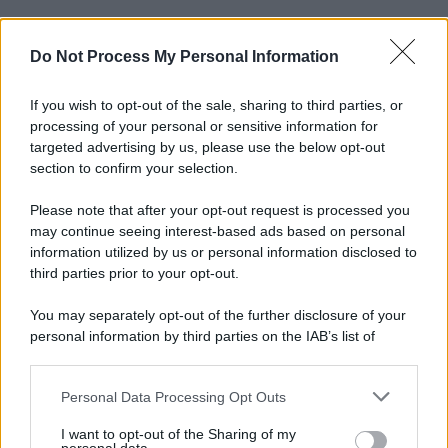
Do Not Process My Personal Information
If you wish to opt-out of the sale, sharing to third parties, or
processing of your personal or sensitive information for
targeted advertising by us, please use the below opt-out
section to confirm your selection.
Please note that after your opt-out request is processed you
may continue seeing interest-based ads based on personal
information utilized by us or personal information disclosed to
third parties prior to your opt-out.
You may separately opt-out of the further disclosure of your
personal information by third parties on the IAB’s list of
downstream participants.
Personal Data Processing Opt Outs
This information may also be disclosed by us to third parties
on the IAB’s List of Downstream Participants that may further
I want to opt-out of the Sharing of my
disclose it to other third parties.