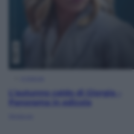
In Edicola
L’autunno caldo di Giorgia –
Panorama in edicola
Sfoglia ora