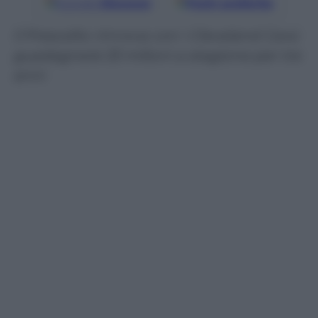
Google
Discover
Fonti preferite
Il Prescelto rinnova con i Cleveland Cavs:
guadagnerà 33 milioni a stagione per tre
anni