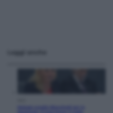
Leggi anche
Sport
Malagò sceglie Bianchedi per la
Nazionale. Il Coni frena: il nodo