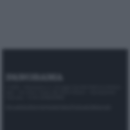
© 2025 – Panorama s.r.l. (Gruppo Società Editrice Italiana
spa) – Via Vittor Pisani 28, 20124 Milano – riproduzione
riservata – P.IVA 10518230965
Attualità
Lifestyle
Moda
Video
Podcast
Abbonati