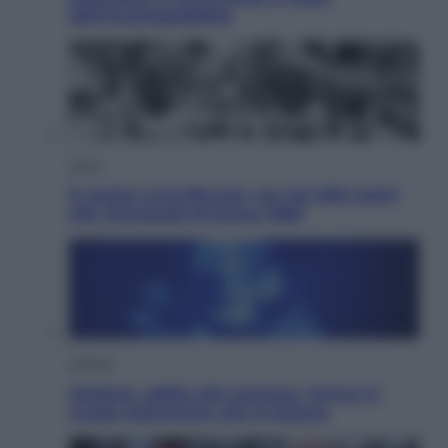
dell’incompatibilità
Sport
È morto Livio Berruti, oro nei 200 metri
alle Olimpiadi di Roma 1960
Scienza
Meduse, addio alle punture. Arriva lo
scudo elettronico che le blocca