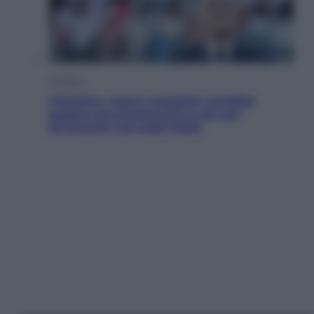
Cronaca
Infantino, nuovo scandalo: avrebbe
pagato una buonuscita a sei zeri
all’amante (coi soldi Uefa)