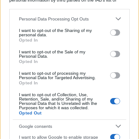
personal information by third parties on the IAB’s list of
downstream participants.
Personal Data Processing Opt Outs
This information may also be disclosed by us to third parties
on the IAB’s List of Downstream Participants that may further
I want to opt-out of the Sharing of my
disclose it to other third parties.
personal data.
Opted In
Please note that this website/app uses one or more Google
services and may gather and store information including but
I want to opt-out of the Sale of my
Personal Data.
not limited to your visit or usage behaviour. You may click to
Opted In
grant or deny consent to Google and its third-party tags to
use your data for below specified purposes in below Google
I want to opt-out of processing my
consent section.
Personal Data for Targeted Advertising.
Opted In
I want to opt-out of Collection, Use,
Retention, Sale, and/or Sharing of my
Personal Data that Is Unrelated with the
Purposes for which it was collected.
Opted Out
Google consents
I want to allow Google to enable storage