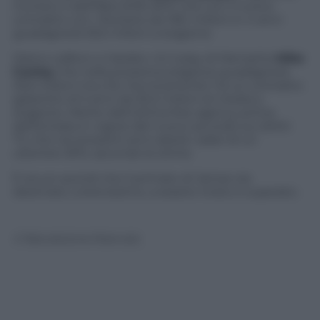
numero 2 dell’Nba 2016-2017, che con il nuovo
contratto con i Rockets da 118,1 milioni in 4 anni
guadagnerà 29,5 milioni a stagione.
Dietro LeBron e Harden c’è il play di Memphis
Mike
Conley
che nella prossima stagione guadagnerà
25,6 milioni ma che ‘tecnicamente’ ha un contratto
garantito di 5 anni da 30,5 milioni di media a
stagione. Merito dell’ultima free agency prima
dell’entrata in vigore del nuovo accordo sui diritti
TV, che nei prossimi anni alzerà i salari di un
ulteriore 30%, secondo le stime.
È sicuro quindi che il primato di James sia
destinato, a brevissimo, a essere rivisto e superato.
© Riproduzione Riservata