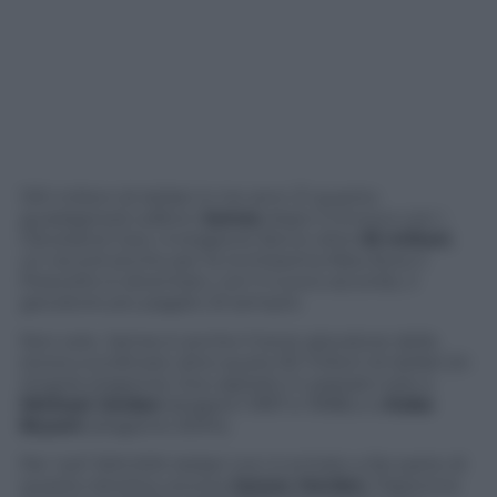
100 milioni di dollari in tre anni. È quanto
guadagnerà LeBron
James
dopo il rinnovo con i
Cleveland Cavs. A stagione fanno oltre
33 milioni
,
un record anche per la ricchissima Nba dove il
Prescelto è diventato, con il nuovo accordo, il
giocatore più pagato di sempre.
Non solo. James è anche il terzo giocatore della
storia a scollinare oltre quota 30 milioni di dollari (in
singola stagione). Era capitato in passato solo a
Michael Jordan
(stagioni 1997 e 1998) e a
Kobe
Bryant
(stagione 2004).
Per ‘soli’ 500.000 dollari non è entrato a far parte di
questa ristretta cerchia
James Harden
, Paperone