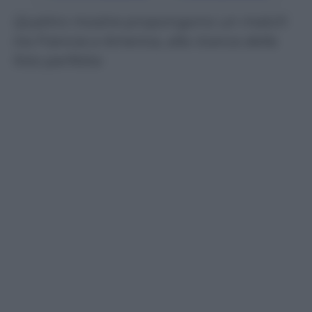
Quattro mostre propongono un match
tra Francia e America, alla ricerca della
foto perfetta