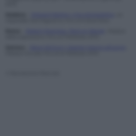
2013.
Modena
–
Edward Weston. Una retrospettiva
, ex
Ospedale Sant’Agostino, fino al 9 dicembre.
Roma
–
Robert Doisneau. Paris en liberté
, Palazzo
delle esposizioni, fino al 3 febbraio 2013.
Genova
–
Steve McCurry. Viaggio intorno all’uomo
,
Palazzo Ducale, fino al 24 febbraio 2013.
© Riproduzione Riservata