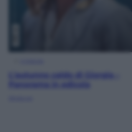
In Edicola
L’autunno caldo di Giorgia –
Panorama in edicola
Sfoglia ora