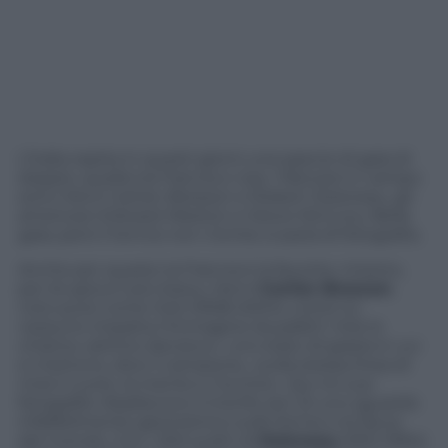
L’Italia ospita in questi giorni una specie di gara di
doppio, quella tra Francia e Usa. I francesi in campo
sono Henri Cartier-Bresson e Robert Doisneau, gli
americani Edward Weston e Steve McCurry. Bella
gara, però il tennis non c’entra: si parla di fotografia.
Anche per questo la Francia è la favorita. Intanto,
per lei gioca il più bravo, Henri
Cartier-Bresson
,
noto pure come Hcb (1908-2004): come lui
nessuno impatta l’immagine (la palla?). Hcb lo
chiama «attimo decisivo»: uno stato di grazia in cui
si mettono, dice il campione, «sulla stessa linea di
mira il cuore, la mente e l’occhio». Qui 44 sue
fotografie ribadiscono il trionfo zen di uno sguardo
infallibilmente geometrico sulle forme e le facce
del mondo. Con i 200 scatti di
Doisneau
(1912-1994)