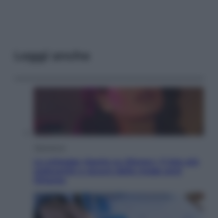
Leggi anche
Televisione
Le schegge riporta su Disney+ il lato più
seducente e oscuro della moda anni
Ottanta