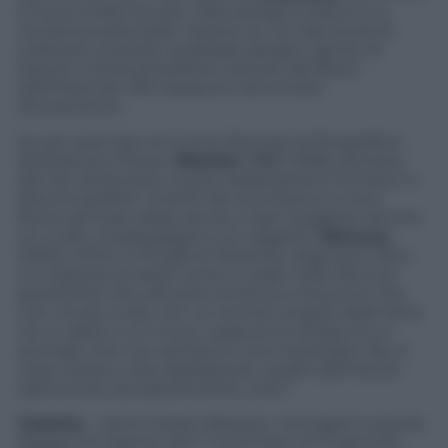
si ha la conferma: per i francesiogni scatto è un
romanzo potenziale. Doisne-au ne trae storie di
ordinaria umanità, quelledei parigini, gente di
bistrot e di boulevardche l’autore del Bacio
dell’Hotel de ville hasaputo raccontare
divinamente.
Se per quel tipo di occhio francese la fotografia è
letteratura e flusso,
Weston
(1886-1958), pioniere
del clic americano, invece laspezzetta e tornisce in
blocchi perfetti. Così110 dei suoi bianco e nero
fanno pensare allascultura, e ogni soggetto (anche
un nudo, unpaesaggio) a un oggetto.
McCurry
(1950), infine: è l’Eugène Delacroix degli anni Zero,
un colorista di razza, come si vede nelle 200 sue
grandi foto che saturano la retina a tal punto che
non c’è più nulla, non un remoto angolo della Terra
né un abito o un muro, neppure lo strazio di un
animale, che non sembrino una meraviglia. Ma, in
rosso tiziano o blu lapislazzulo, quello spettacolo
sarà ancora, semplicemente, vero?
Caserta
–
Henri Cartier-Bresson. Immagini e parole.
Reggia di Caserta, dal 1° novembre al 14 gennaio