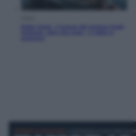
Cinema
Robin Hood – Il prezzo del sangue: Hugh
Jackman, altro che eroe! – Il video in
esclusiva