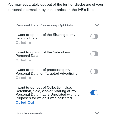
You may separately opt-out of the further disclosure of your
personal information by third parties on the IAB’s list of
downstream participants.
Personal Data Processing Opt Outs
This information may also be disclosed by us to third parties
on the IAB’s List of Downstream Participants that may further
I want to opt-out of the Sharing of my
disclose it to other third parties.
personal data.
Opted In
Please note that this website/app uses one or more Google
services and may gather and store information including but
I want to opt-out of the Sale of my
Personal Data.
not limited to your visit or usage behaviour. You may click to
Opted In
grant or deny consent to Google and its third-party tags to
use your data for below specified purposes in below Google
I want to opt-out of processing my
consent section.
Personal Data for Targeted Advertising.
Opted In
I want to opt-out of Collection, Use,
Retention, Sale, and/or Sharing of my
Personal Data that Is Unrelated with the
Purposes for which it was collected.
Opted Out
Google consents