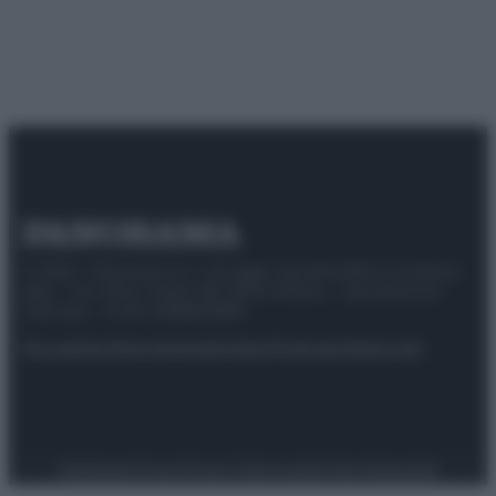
© 2025 – Panorama s.r.l. (Gruppo Società Editrice Italiana
spa) – Via Vittor Pisani 28, 20124 Milano – riproduzione
riservata – P.IVA 10518230965
Attualità
Lifestyle
Moda
Video
Podcast
Abbonati
Preferenze Privacy
Privacy Policy
Cookie Policy
Note legali