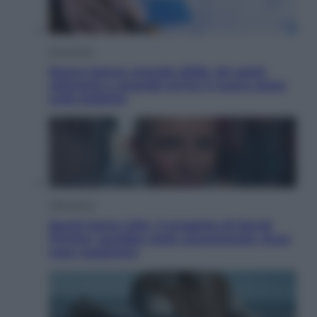
Economia
Nuovo bonus energia 2026, chi potrà
ottenerlo e quando arriva il nuovo aiuto
sulle bollette
Televisione
Squid Game USA, il progetto di David
Fincher sarebbe stato accantonato. Ecco
cosa sappiamo