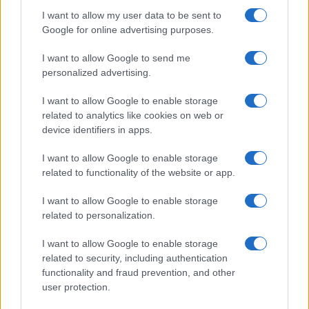
I want to allow my user data to be sent to
Google for online advertising purposes.
I want to allow Google to send me
personalized advertising.
I want to allow Google to enable storage
related to analytics like cookies on web or
device identifiers in apps.
I want to allow Google to enable storage
related to functionality of the website or app.
I want to allow Google to enable storage
related to personalization.
I want to allow Google to enable storage
related to security, including authentication
functionality and fraud prevention, and other
user protection.