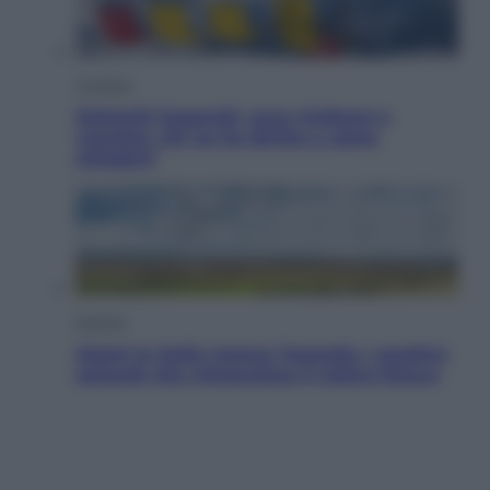
Cronaca
Dolomiti Superski, ecco rimborsi e
voucher: chi ne ha diritto e come
chiederli
Energia
Aiuto! In Italia manca l’energia. I quattro
ostacoli che minacciano il nostro futuro