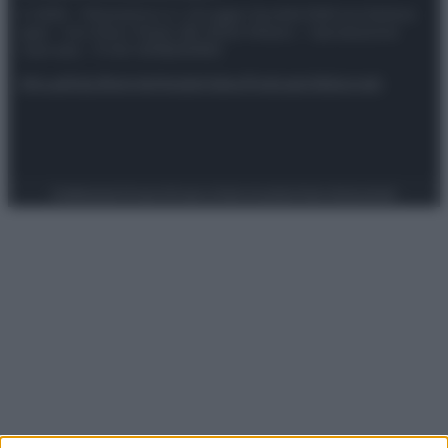
© 2025 – Panorama s.r.l. (Gruppo Società Editrice Italiana
spa) – Via Vittor Pisani 28, 20124 Milano – riproduzione
riservata – P.IVA 10518230965
Attualità
Lifestyle
Moda
Video
Podcast
Abbonati
Preferenze Privacy
Privacy Policy
Cookie Policy
Note legali