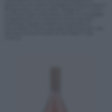
gelsomino con sentori di fragolina di bosco, pesca e
bergamotto e nel suo abito “disegnato” e “cucito”
su misura. Rosa vuole essere anche un messaggio
di ripartenza in un momento storico davvero
particolare. Rosa è emblema di positività, di
convivialità. È il frutto del saper fare bene del voler
fare bene di due eccellenze del Made in Italy.
Insieme.