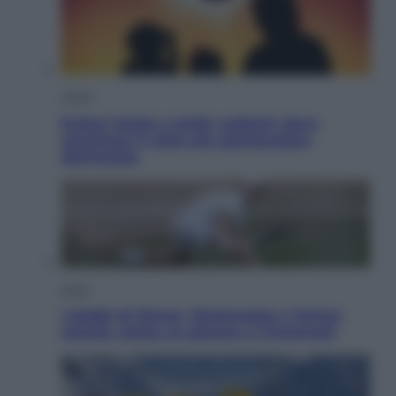
Viaggi
Eclissi totale e stelle cadenti: dove
ammirare il cielo più spettacolare
dell’estate
Sport
I dubbi di Sinner, fisioterapia a Torino:
Jannik valuta se giocare a Cincinnati