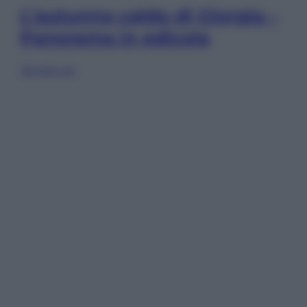
L’autunno caldo di Giorgia –
Panorama in edicola
Sfoglia ora