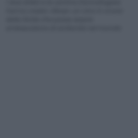
I due stilisti e la cantina Donnafugata
hanno creato «Rosa» un vino in onore
della Sicilia che possa essere
ambasciatore di sicilianità nel mondo