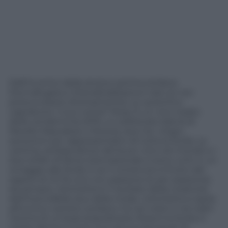
Dall’incontro della storica cantina siciliana
Donnafugata e Dolce&Gabbana è nato (e non
poteva essere diversamente) un autentico
capolavoro. Il suo nome? Rosa. È un vino rosato
della vendemmia 2019, un sofisticato blend di
Nerello Mascalese e Nocera, due tra i vitigni
autoctoni più rappresentativi di tutta la Sicilia. La
cantina, ambasciatrice del buon vino nel mondo e i
due stilisti di fama internazionale si sono uniti in un
omaggio alla Sicilia. E se il contenuto è frutto del
sapere di chi fa vino con passione (e per passione)
da sempre, l’etichetta è il risultato della creatività
dell’inscindibile duo della moda. L’etichetta si ispira
all’iconico carretto siciliano: ha nei colori e nei tratti
l’anima di un’isola straordinaria. Rosa è la Sicilia in
verità, dentro e fuori: lo è nel suo bouquet di