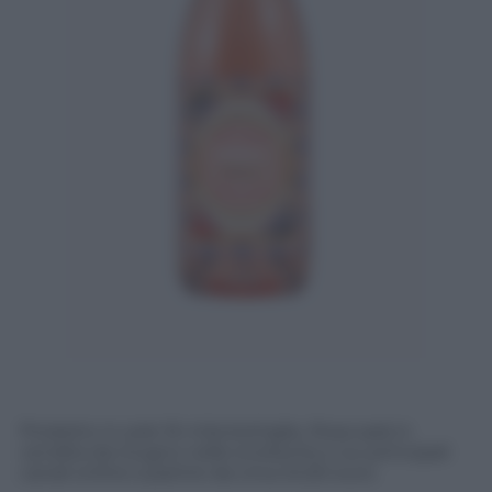
Prodotto in sole 16 mila bottiglie, Rosa sarà in
vendita da Giugno nelle enoteche e sui principali
canali online a partire da circa 24,50 euro.