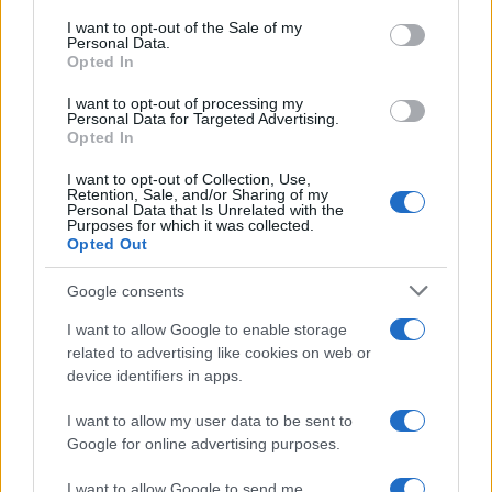
services and may gather and store information including but
I want to opt-out of the Sale of my
Personal Data.
not limited to your visit or usage behaviour. You may click to
Opted In
grant or deny consent to Google and its third-party tags to
use your data for below specified purposes in below Google
I want to opt-out of processing my
consent section.
Personal Data for Targeted Advertising.
Opted In
I want to opt-out of Collection, Use,
Retention, Sale, and/or Sharing of my
Personal Data that Is Unrelated with the
Purposes for which it was collected.
Opted Out
Google consents
I want to allow Google to enable storage
related to advertising like cookies on web or
device identifiers in apps.
I want to allow my user data to be sent to
Google for online advertising purposes.
I want to allow Google to send me