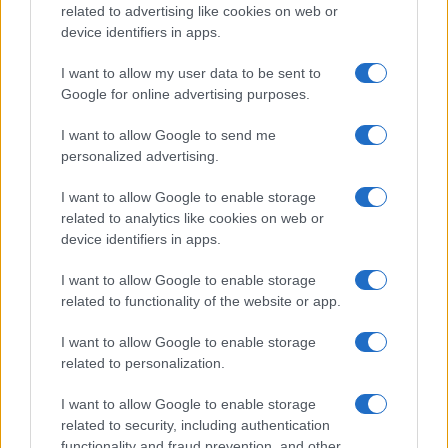
related to advertising like cookies on web or
device identifiers in apps.
I want to allow my user data to be sent to
Google for online advertising purposes.
I want to allow Google to send me
personalized advertising.
I want to allow Google to enable storage
related to analytics like cookies on web or
device identifiers in apps.
I want to allow Google to enable storage
related to functionality of the website or app.
I want to allow Google to enable storage
related to personalization.
I want to allow Google to enable storage
related to security, including authentication
functionality and fraud prevention, and other