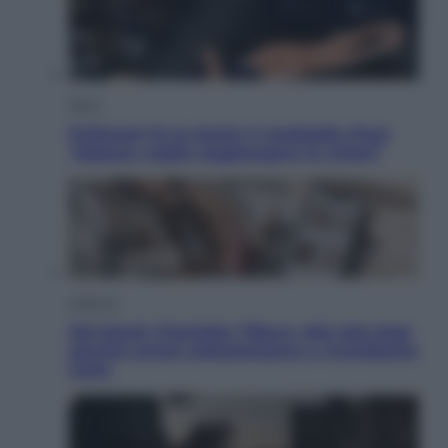
Sport
Pellacani fa la storia: 5 medaglie d’oro
“Adesso voglio raggiungere le cinesi”
Lifestyle
Dal blush Charlotte Tilbury alle tote bag:
perché ormai collezioniamo e rivendiamo
tutto