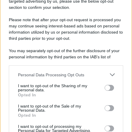
targeted advertising by us, please use the below opt-out
section to confirm your selection.
Please note that after your opt-out request is processed you
may continue seeing interest-based ads based on personal
information utilized by us or personal information disclosed to
third parties prior to your opt-out.
You may separately opt-out of the further disclosure of your
personal information by third parties on the IAB’s list of
downstream participants.
Personal Data Processing Opt Outs
This information may also be disclosed by us to third parties
on the IAB’s List of Downstream Participants that may further
I want to opt-out of the Sharing of my
disclose it to other third parties.
personal data.
Opted In
Please note that this website/app uses one or more Google
services and may gather and store information including but
I want to opt-out of the Sale of my
Personal Data.
not limited to your visit or usage behaviour. You may click to
Opted In
grant or deny consent to Google and its third-party tags to
use your data for below specified purposes in below Google
I want to opt-out of processing my
consent section.
Personal Data for Targeted Advertising.