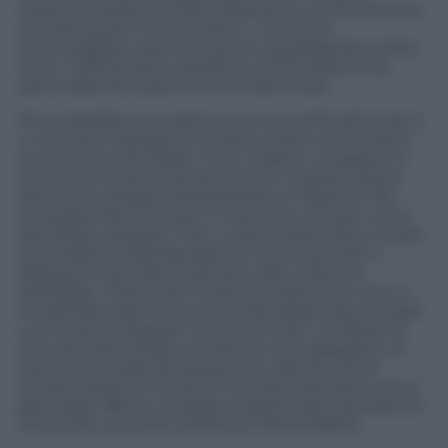
cessione stellare di Mario Balotelli a una fra Monaco
ed Arsenal per trenta milioni, i rossoneri
investirebbero parte di quanto guadagnato sull’ex
Porto. Difficile però, assistere a simili esborsi da
parte della formazione di via Aldo Rossi.
Più probabile un prestito oneroso (nell’ordine dei 3-
4 mln) più l’obbligo di riscatto a oltre venti milioni
da esercitare fra dodici mesi. Galliani e Sogliano si
sono riavvicinati notevolmente in queste ultime
settimane. Regista dell’operazione l’agente Fifa
Giuseppe Riso, di casa in rossonero e molto vicino
allo stesso Sogliano. Non a caso proprio Riso è stato
il mandatario dell’operazione che ha portato il
difensore Ivan Martic dal San Gallo sulle rive
dell’Adige. D’altronde il Diavolo negli ultimi anni ci
ha abituato alla chiusura di colpi grazie alle sinergie
e ai canali privilegiati con alcuni club. Un’alleanza
che permetterebbe ai rossoneri di ingaggiare un
elemento di grande spessore e talento, ma al
tempo stesso ai veneti di non farsi prendere per la
gola dalle offerte, al ribasso rispetto alla valutazione
impostata, da parte di Roma e Real Madrid.