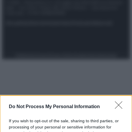
© 2025 – Panorama s.r.l. (Gruppo Società Editrice Italiana
spa) – Via Vittor Pisani 28, 20124 Milano – riproduzione
riservata – P.IVA 10518230965
Attualità
Lifestyle
Moda
Video
Podcast
Abbonati
Preferenze Privacy
Privacy Policy
Cookie Policy
Note legali
Do Not Process My Personal Information
If you wish to opt-out of the sale, sharing to third parties, or
processing of your personal or sensitive information for