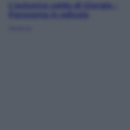
L’autunno caldo di Giorgia –
Panorama in edicola
Sfoglia ora