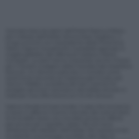
Giornata tesa nei saloni dell’Hotel Diana a Milano
per il diesse dell’Hellas Verona Sean Sogliano. Il
lungo summit con il presidente della Fiorentina
Mario Cognini ha partorito il possibile approdo in
maglia gialloblù del difensore tedesco Martin
Compper. Le parti hanno impostato anche l’intesa
per il riscatto scaligero della mezzala italo-brasiliana
Romulo. Un Verona scatenato in entrata come
testimonia l’accordo di massima già trovato per
Hector Villalba. La stellina del San Lorenzo ha
stregato gli scout veronesi e dovrebbe arrivare in
Italia per una cifra intorno ai 4-5 mln di euro.
Sarà lui l’erede di Juan Iturbe. Il caso che tormenta
e tiene in affanno l’uomo mercato del club di Setti.
Al di là delle tante voci circolate sinora, le offerte
pervenute per il gioiello classe ’93 non sono
all’altezza dei desideri dell’Hellas. Per questo si sta
studiando una sinergia col Milan. Nel caso di