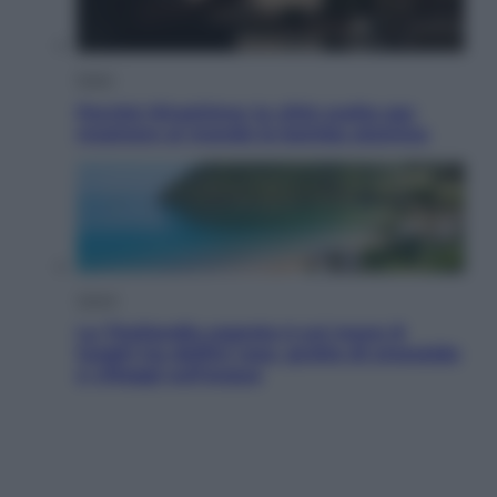
Esteri
Perché Hiroshima: la città scelta per
mostrare al mondo la bomba atomica
Viaggi
La Thailandia segreta è sul mare: 8
luoghi tra delfini rosa, grotte di smeraldo
e villaggi sull’acqua