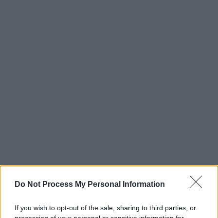
Do Not Process My Personal Information
If you wish to opt-out of the sale, sharing to third parties, or