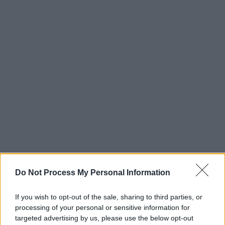
Do Not Process My Personal Information
If you wish to opt-out of the sale, sharing to third parties, or
processing of your personal or sensitive information for
targeted advertising by us, please use the below opt-out