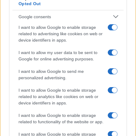
Opted Out
Google consents
I want to allow Google to enable storage
related to advertising like cookies on web or
device identifiers in apps.
I want to allow my user data to be sent to
Google for online advertising purposes.
I want to allow Google to send me
personalized advertising.
I want to allow Google to enable storage
related to analytics like cookies on web or
device identifiers in apps.
I want to allow Google to enable storage
related to functionality of the website or app.
I want to allow Google to enable storage