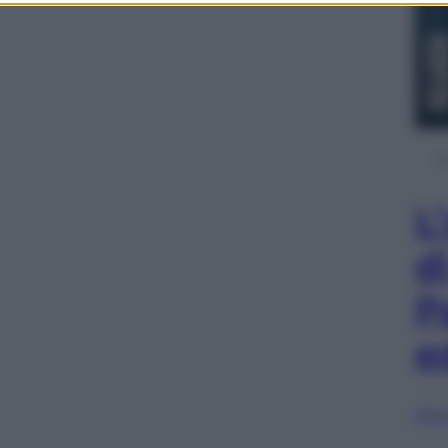
L
d
P
e
Sfog