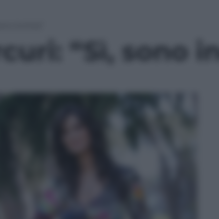
ono incinta”
uri: “Sì, sono i