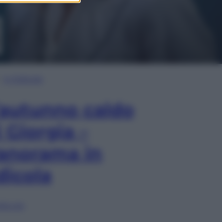
In Edicola
’autunno caldo
i Giorgia –
anorama in
dicola
lia ora