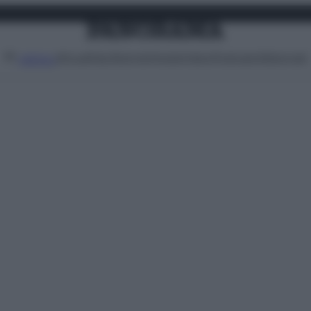
Attualità
Lifestyle
Moda
Video
Podcast
Abbonati
MENU