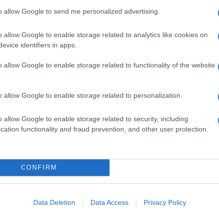
to allow Google to send me personalized advertising.
ersi già sposata
: “Quanto gli piace ai giornali
ci siamo sposati, abbiamo solo due fedine di
agliata, quella degli sposi!”. “In futuro ci sarà il
o allow Google to enable storage related to analytics like cookies on
on il mare di sfondo”. Svela, infine: “Dopo la
evice identifiers in apps.
 al lavoro, mi prenderò qualche mese solo per lui”.
o allow Google to enable storage related to functionality of the website
o allow Google to enable storage related to personalization.
o allow Google to enable storage related to security, including
cation functionality and fraud prevention, and other user protection.
CONFIRM
Data Deletion
Data Access
Privacy Policy