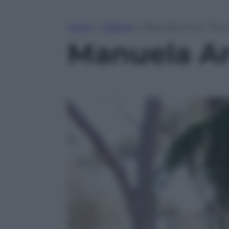
Home
»
Lifestyle
»
Manuela Arcuri: “Sì, s
Manuela Arc