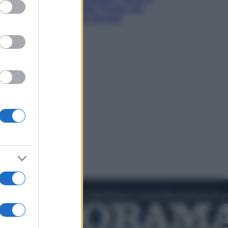
ed purposes
primarie dem: perché Trump ora
sogna il colpaccio al Senato