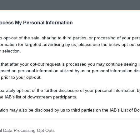
ocess My Personal Information
nti preferite
to opt-out of the sale, sharing to third parties, or processing of your per
screzione che circolava da qualche tempo
formation for targeted advertising by us, please use the below opt-out s
 selection.
 that after your opt-out request is processed you may continue seeing i
ased on personal information utilized by us or personal information dis
 prior to your opt-out.
rately opt-out of the further disclosure of your personal information by
he IAB’s list of downstream participants.
tion may also be disclosed by us to third parties on the IAB’s List of 
 that may further disclose it to other third parties.
 that this website/app uses one or more Google services and may gath
l Data Processing Opt Outs
including but not limited to your visit or usage behaviour. You may click 