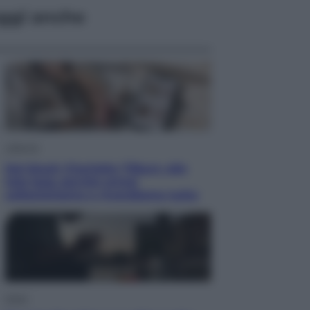
ggi anche
Lifestyle
Dal blush Charlotte Tilbury alle
tote bag: perché ormai
collezioniamo e rivendiamo tutto
Esteri