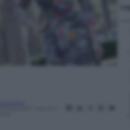
Le
arbara Pepi
3 Ottobre 2013
– Lettura: 2
inuti