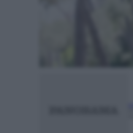
B
2
m