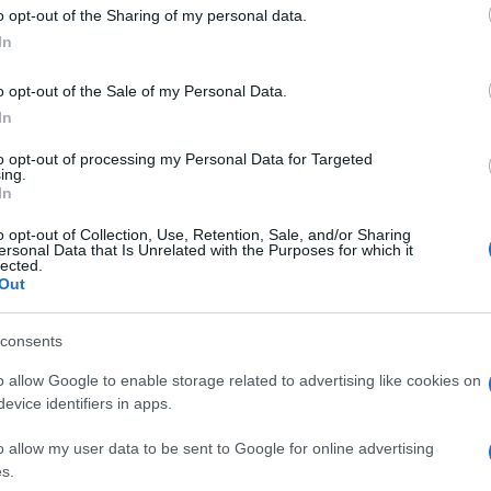
 to Google and its third-party tags to use your data for below specifi
o opt-out of the Sharing of my personal data.
ogle consent section.
In
 bellezza made in Italy e a 36 anni confessa di
curi
è al settimo cielo e al settimanale
Chi
o opt-out of the Sale of my Personal Data.
o Giovanni. Siamo felicissimi, è da un anno che lo
In
edile
Giovanni Di Gianfrancesco
. “Ho scoperto di
to opt-out of processing my Personal Data for Targeted
ing.
cia. Ero a casa, lo aspettavo e ci speravo. Il mio
In
o è tornato, gli ho preparato una cena romantica e
o opt-out of Collection, Use, Retention, Sale, and/or Sharing
ersonal Data that Is Unrelated with the Purposes for which it
do naturale, con serenità, anche perché i
lected.
me sta crescendo una vita”. Poi la Arcuri scherza:
Out
ndo un bambino, non è che sono ingrassata. Sono
ssi di diventare mamma, anche se questo è un
, fra un anno, tornerò a essere la Manuela di
consents
o allow Google to enable storage related to advertising like cookies on
è uno degli emblemi della bellezza mediterranea e
evice identifiers in apps.
tacolo a soli 15 anni ha fatto sognare milioni di
el cinema, deve il suo successo alla televisione in
o allow my user data to be sent to Google for online advertising
e più di recente a
Pupetta – Il coraggio e la
s.