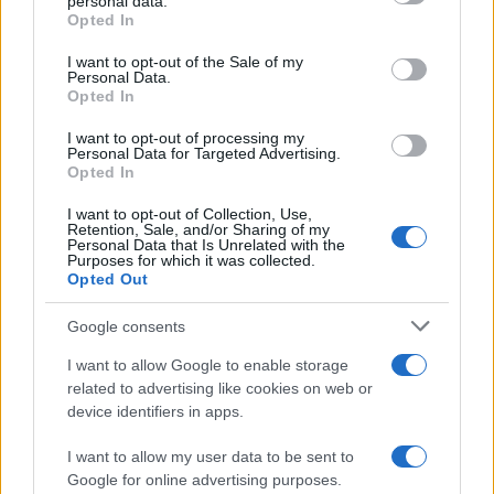
personal data.
Opted In
Please note that this website/app uses one or more Google
services and may gather and store information including but
I want to opt-out of the Sale of my
Personal Data.
not limited to your visit or usage behaviour. You may click to
Opted In
grant or deny consent to Google and its third-party tags to
use your data for below specified purposes in below Google
I want to opt-out of processing my
consent section.
Personal Data for Targeted Advertising.
Opted In
I want to opt-out of Collection, Use,
Retention, Sale, and/or Sharing of my
Personal Data that Is Unrelated with the
Purposes for which it was collected.
Opted Out
Google consents
I want to allow Google to enable storage
related to advertising like cookies on web or
device identifiers in apps.
I want to allow my user data to be sent to
Google for online advertising purposes.