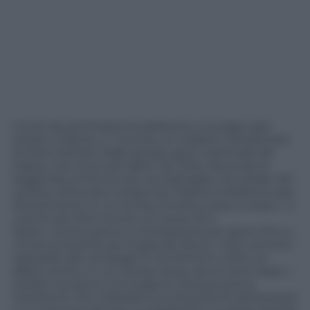
Come da antichissima tradizione, si svolge ogni
estate a Edirne, in Turchia, un celebre Campionato
di lotta nell’olio (Yağlı güreş), sport nazionale del
Paese, che ha le sue radici nel 1346. Secondo la
leggenda, di ritorno da una battaglia, 40 soldati del
sultano ottomano Suleyman Pasha si sfidarono per
divertimento in un torneo di lotta corpo a corpo. I 2
uomini più forti tra loro, di nome Ali e
Selim, continuarono a combattersi per giorni fino a
morire entrambi per la grande fatica. I due vennero
seppelliti dai compagni lì nei dintorni, sotto un
albero di fico, in un campo dove, alcuni anni dopo, i
soldati trovarono 40 sorgenti d’acqua prima
inesistenti. Per celebrare la conquista di Adrianopoli