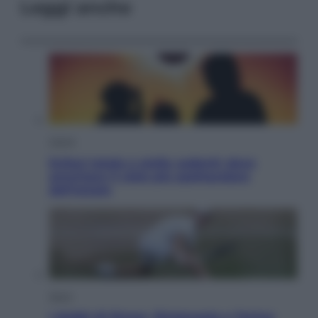
Leggi anche
Viaggi
Eclissi totale e stelle cadenti: dove
ammirare il cielo più spettacolare
dell’estate
Sport
I dubbi di Sinner, fisioterapia a Torino: