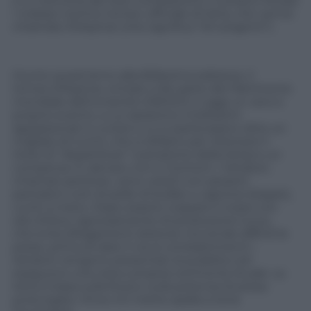
e in memoria dei due combattenti, il sultano Murad
I indisse il primo torneo ufficiale di lotta, che venne
chiamato Kirkpinar (che significa “40 sorgenti”).
Giunto quest’anno alla 653esima edizione, il
torneo Kirkpinar, entrato a far parte del Patrimonio
mondiale dell’umanità UNESCO, è oggi un vero e
proprio evento, a cui assistono moltissimi
appassionati e curiosi e a cui partecipano oltre un
migliaio di turchi, che si sfidano per ottenere il
titolo di “dispehlivan” (campione della lotta) e un
compenso in denaro, tori e montoni. I lottatori,
chiamati pehlivan, sono vestiti con pesanti
pantaloni corti di pelle di bufalo o caprone (kispet),
cuciti a mano. Dopo essersi cosparsi il corpo con
olio d’oliva, rigorosamente di produzione turca,
che evita sfregamenti dolorosi ma rende difficili le
prese, prima di dare il via ai combattimenti i
lottatori vengono presentati al pubblico ed
eseguono una vera e propria cerimonia rituale. La
lotta si basa sulla forza e sulla potenza di presa
prolungata. Vince chi mette spalla a terra