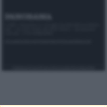
© 2025 – Panorama s.r.l. (Gruppo Società Editrice Italiana
spa) – Via Vittor Pisani 28, 20124 Milano – riproduzione
riservata – P.IVA 10518230965
Attualità
Lifestyle
Moda
Video
Podcast
Abbonati
Preferenze Privacy
Privacy Policy
Cookie Policy
Note legali