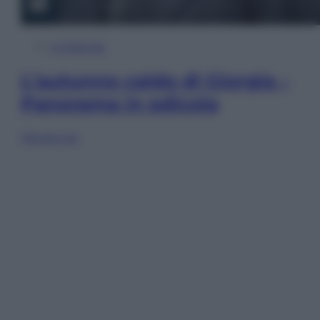
In Edicola
L’autunno caldo di Giorgia –
Panorama in edicola
Sfoglia ora