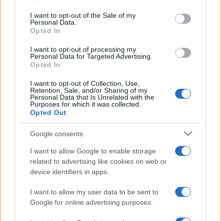
Please note that this website/app uses one or more Google
services and may gather and store information including but
I want to opt-out of the Sale of my
Personal Data.
not limited to your visit or usage behaviour. You may click to
Opted In
grant or deny consent to Google and its third-party tags to
use your data for below specified purposes in below Google
I want to opt-out of processing my
consent section.
Personal Data for Targeted Advertising.
Opted In
I want to opt-out of Collection, Use,
Retention, Sale, and/or Sharing of my
Personal Data that Is Unrelated with the
Purposes for which it was collected.
Opted Out
Google consents
I want to allow Google to enable storage
related to advertising like cookies on web or
device identifiers in apps.
I want to allow my user data to be sent to
Google for online advertising purposes.