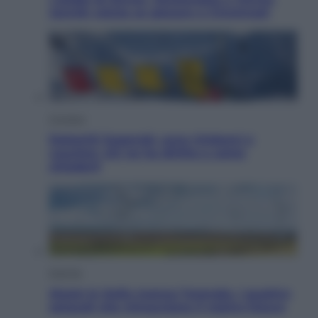
Jannik valuta se giocare a Cincinnati
Cronaca
Dolomiti Superski, ecco rimborsi e
voucher: chi ne ha diritto e come
chiederli
Energia
Aiuto! In Italia manca l’energia. I quattro
ostacoli che minacciano il nostro futuro