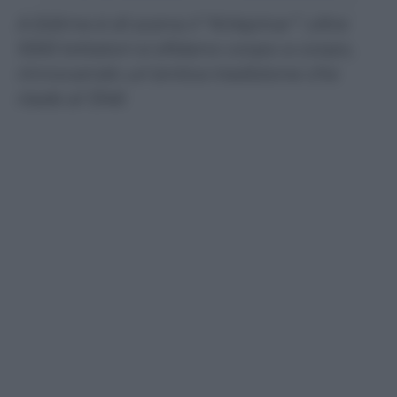
A Edirne è di scena il “Kirkpinar”: oltre
1000 lottatori si sfidano corpo a corpo,
rinnovando un’antica tradizione che
risale al 1346