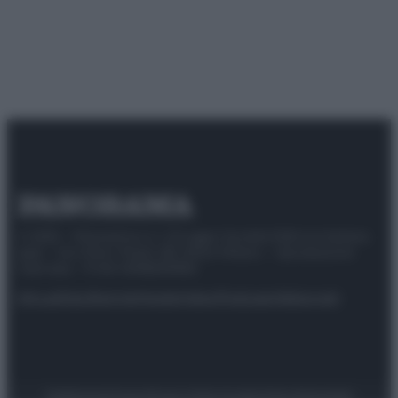
© 2025 – Panorama s.r.l. (Gruppo Società Editrice Italiana
spa) – Via Vittor Pisani 28, 20124 Milano – riproduzione
riservata – P.IVA 10518230965
Attualità
Lifestyle
Moda
Video
Podcast
Abbonati
Preferenze Privacy
Privacy Policy
Cookie Policy
Note legali