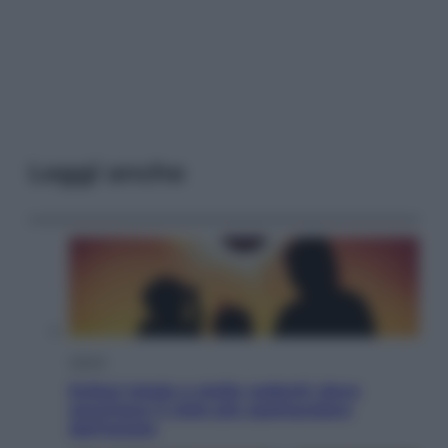
Leggi anche
Viaggi
Eclissi totale e stelle cadenti: dove
ammirare il cielo più spettacolare
dell’estate