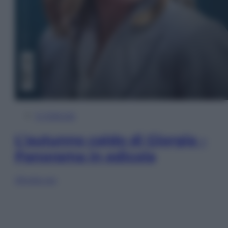
In Edicola
L’autunno caldo di Giorgia –
Panorama in edicola
Sfoglia ora