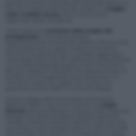
portato in scena
Incendies
, poi diventato anche un
film con il titolo
La donna che canta
) è un
viaggio
nella crudeltà umana
. Che in alcuni punti
raggiunge abissi vertiginosi.
Tutto inizia con l’
uccisione della moglie del
protagonista
. Il truculento quanto
apparentemente immotivato delitto, che ha come
unico testimone un gatto, scatena una caccia
all’uomo che da Montreal, in Canada, raggiunge il
cuore degli Stati Uniti, fino all’Arizona, attraversando
una società marginale legata ai nativi americani e
alle loro tradizioni millenarie che spesso entrano in
conflitto con le leggi dello Stato americano. Un
mondo di mezzo con regole non scritte che
governano anche traffici e commerci illegali.
Questo viaggio alla ricerca della verità riporta
Wahhch Debch, che come l’autore è di
origini
libanesi,
alla sua infanzia e ai traumi subiti dalla sua
famiglia nei campi di Sabra e Shatila a opera dei
miliziani cristiano-maroniti. Episodi mostruosi che
raccontano verità raccapriccianti e molto scomode
da accettare che mettono in evidenza la crudeltà