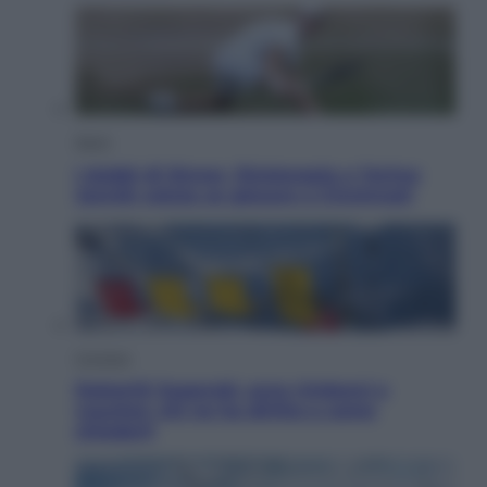
Sport
I dubbi di Sinner, fisioterapia a Torino:
Jannik valuta se giocare a Cincinnati
Cronaca
Dolomiti Superski, ecco rimborsi e
voucher: chi ne ha diritto e come
chiederli