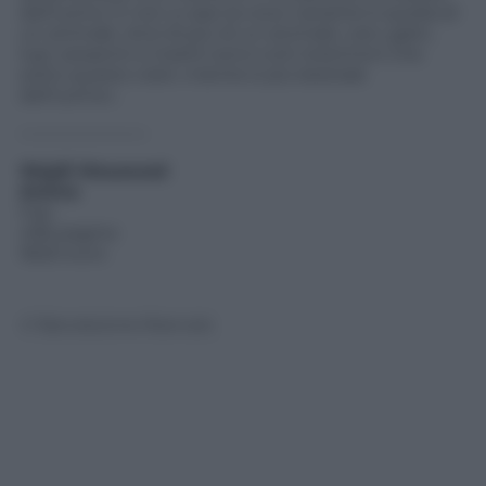
dell’uomo. E non a caso la voce narrante è quella di
un animale. Anzi di più di un animale: cani, gatti,
lupi, serpenti e insetti sono tutti testimoni che
sotto questo cielo «niente è più bestiale
dell’uomo».
———————-
Wajdi Mouawad
Anima
Fazi
496 pagine
18,50 euro
© Riproduzione Riservata