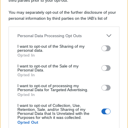
third parties prior to your opt-out.
You may separately opt-out of the further disclosure of your
personal information by third parties on the IAB’s list of
downstream participants.
Personal Data Processing Opt Outs
This information may also be disclosed by us to third parties
on the IAB’s List of Downstream Participants that may further
I want to opt-out of the Sharing of my
disclose it to other third parties.
personal data.
Opted In
Please note that this website/app uses one or more Google
services and may gather and store information including but
I want to opt-out of the Sale of my
Personal Data.
not limited to your visit or usage behaviour. You may click to
Opted In
grant or deny consent to Google and its third-party tags to
use your data for below specified purposes in below Google
I want to opt-out of processing my
consent section.
Personal Data for Targeted Advertising.
Opted In
I want to opt-out of Collection, Use,
Retention, Sale, and/or Sharing of my
Personal Data that Is Unrelated with the
Purposes for which it was collected.
Opted Out