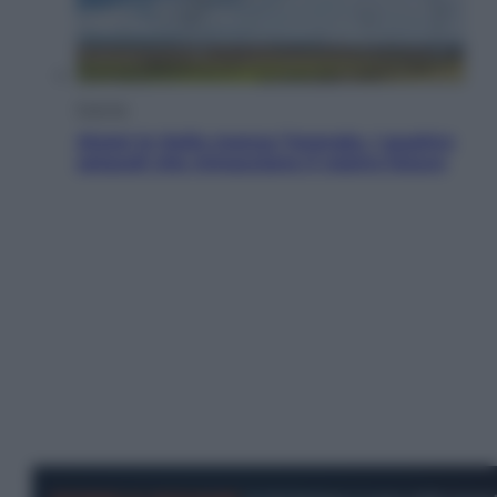
Energia
Aiuto! In Italia manca l’energia. I quattro
ostacoli che minacciano il nostro futuro