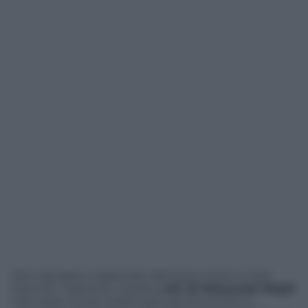
Non lasciatevi ingannare dal pulp incipit in stile
Quentin Tarantino. Questo
noir di Mouawad Wajdi
che nella vita fa il drammaturgo (ha scritto e