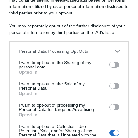
may continue seeing interest-based ads based on personal
information utilized by us or personal information disclosed to
third parties prior to your opt-out.
You may separately opt-out of the further disclosure of your
personal information by third parties on the IAB’s list of
downstream participants.
Personal Data Processing Opt Outs
This information may also be disclosed by us to third parties
on the IAB’s List of Downstream Participants that may further
I want to opt-out of the Sharing of my
disclose it to other third parties.
personal data.
Opted In
Please note that this website/app uses one or more Google
services and may gather and store information including but
I want to opt-out of the Sale of my
Personal Data.
not limited to your visit or usage behaviour. You may click to
Opted In
grant or deny consent to Google and its third-party tags to
use your data for below specified purposes in below Google
I want to opt-out of processing my
consent section.
Personal Data for Targeted Advertising.
Opted In
I want to opt-out of Collection, Use,
Retention, Sale, and/or Sharing of my
Personal Data that Is Unrelated with the