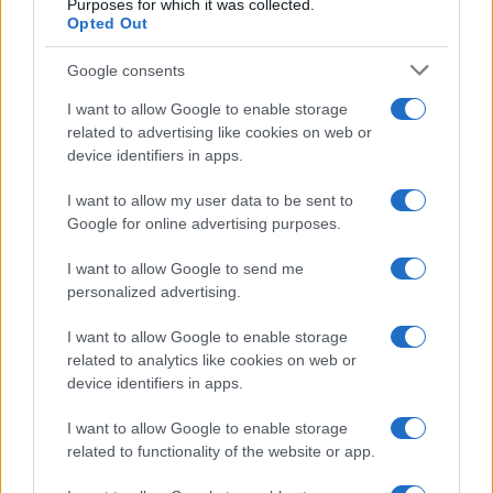
Purposes for which it was collected.
Opted Out
Google consents
I want to allow Google to enable storage
related to advertising like cookies on web or
device identifiers in apps.
I want to allow my user data to be sent to
Google for online advertising purposes.
I want to allow Google to send me
personalized advertising.
I want to allow Google to enable storage
related to analytics like cookies on web or
device identifiers in apps.
I want to allow Google to enable storage
related to functionality of the website or app.