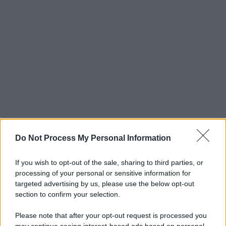
Do Not Process My Personal Information
If you wish to opt-out of the sale, sharing to third parties, or
processing of your personal or sensitive information for
targeted advertising by us, please use the below opt-out
section to confirm your selection.
Please note that after your opt-out request is processed you