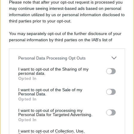
Please note that after your opt-out request is processed you
may continue seeing interest-based ads based on personal
information utilized by us or personal information disclosed to
third parties prior to your opt-out.
You may separately opt-out of the further disclosure of your
personal information by third parties on the IAB’s list of
downstream participants.
Personal Data Processing Opt Outs
This information may also be disclosed by us to third parties
on the IAB’s List of Downstream Participants that may further
I want to opt-out of the Sharing of my
disclose it to other third parties.
personal data.
Opted In
Please note that this website/app uses one or more Google
services and may gather and store information including but
I want to opt-out of the Sale of my
Personal Data.
not limited to your visit or usage behaviour. You may click to
Opted In
grant or deny consent to Google and its third-party tags to
use your data for below specified purposes in below Google
I want to opt-out of processing my
consent section.
Personal Data for Targeted Advertising.
Opted In
I want to opt-out of Collection, Use,