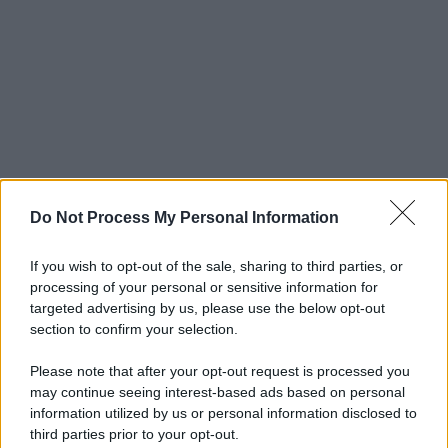
Do Not Process My Personal Information
If you wish to opt-out of the sale, sharing to third parties, or
processing of your personal or sensitive information for
targeted advertising by us, please use the below opt-out
section to confirm your selection.
Please note that after your opt-out request is processed you
may continue seeing interest-based ads based on personal
information utilized by us or personal information disclosed to
third parties prior to your opt-out.