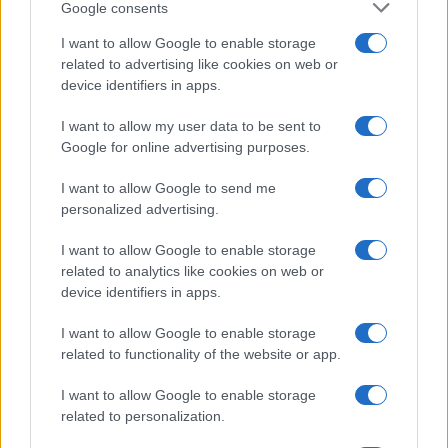
Google consents
I want to allow Google to enable storage
related to advertising like cookies on web or
device identifiers in apps.
I want to allow my user data to be sent to
Google for online advertising purposes.
I want to allow Google to send me
personalized advertising.
I want to allow Google to enable storage
related to analytics like cookies on web or
device identifiers in apps.
I want to allow Google to enable storage
related to functionality of the website or app.
I want to allow Google to enable storage
related to personalization.