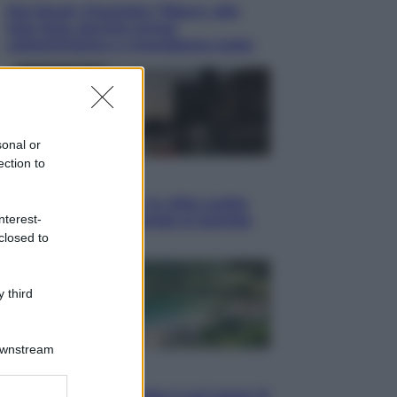
Dal blush Charlotte Tilbury alle
tote bag: perché ormai
collezioniamo e rivendiamo tutto
sonal or
ection to
Esteri
Perché Hiroshima: la città scelta
nterest-
per mostrare al mondo la bomba
atomica
closed to
 third
Downstream
Viaggi
La Thailandia segreta è sul mare: 8