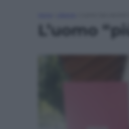
Home
»
Lifestyle
»
L’uomo “più vecchio” d
L’uomo “più