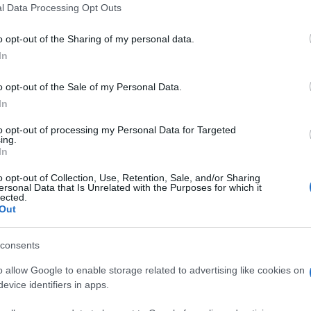
 that this website/app uses one or more Google services and may gath
l Data Processing Opt Outs
including but not limited to your visit or usage behaviour. You may click 
 to Google and its third-party tags to use your data for below specifi
o opt-out of the Sharing of my personal data.
ogle consent section.
nti preferite
In
oni da Inoux fino a Pantani. Da 35 anni
o opt-out of the Sale of my Personal Data.
ra dietro le quinte del Giro
In
to opt-out of processing my Personal Data for Targeted
ing.
In
o opt-out of Collection, Use, Retention, Sale, and/or Sharing
ersonal Data that Is Unrelated with the Purposes for which it
lected.
Out
consents
o allow Google to enable storage related to advertising like cookies on
evice identifiers in apps.