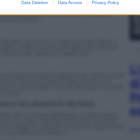
Data Deletion
Data Access
Privacy Policy
tto ma il Giro è rimasto lo stesso. La corsa la
sono più performanti ma per vincere ci vogliono
dicono a Milano”.
. Ricordo che tenevo in macchina la bicicletta e
sella e andavo incontro alle tappe, fino all’arrivo.
ilometri per seguire la maglia rosa”.
L
ro d’Italia erano grandi appassionati. Pensi che più
d
urante il giorno di riposo organizzavamo una
no tutti gli addetti ai lavori, giornalisti compresi.
P
va forte”!
ivo il Giro dal punto di vista fisico?
e
tito alle 5 e mezza dall’albergo e credo proprio
uscirò a tornarci. Dipende da quando “staccano” i
può succedere di rimanere nel quartier tappa anche
Sfog
cui squalificarono Pantani… ”.