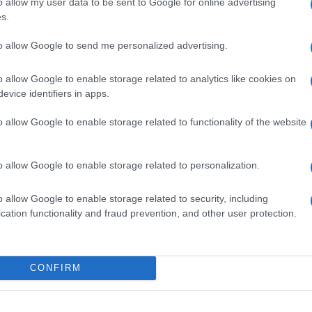
o allow my user data to be sent to Google for online advertising
s.
to allow Google to send me personalized advertising.
 trent’anni, guidavo la macchina del direttore di
 35 anni consecutivi respiro ogni istante del Giro
o allow Google to enable storage related to analytics like cookies on
evice identifiers in apps.
volta che
Angelo Morlin
ha messo piede nel
’erano ancora le macchine da scrivere Olivetti —
o allow Google to enable storage related to functionality of the website
i giornalisti battevano l’articolo e poi si recavano
 che inviava il pezzo al giornale con le
ispetto a quel Giro d’Italia di
35 anni fa
.
cambiato tutto anche il lavoro di Morlin, che si
o allow Google to enable storage related to personalization.
ier tappa
e che non sempre riesce a seguire la
 oggi c’è costantemente qualcosa che non funziona.
o allow Google to enable storage related to security, including
rò quella di sempre.
Vero Morlin?
cation functionality and fraud prevention, and other user protection.
 ama la bicicletta è ancora quella della corsa più
l quartier tappa c’erano più giornalisti di spicco. Ho
ella Gazzetta dello Sport ndr) e i grandi
almeno in ottanta, ora sono molti di meno. In tanti
CONFIRM
are degli anni?