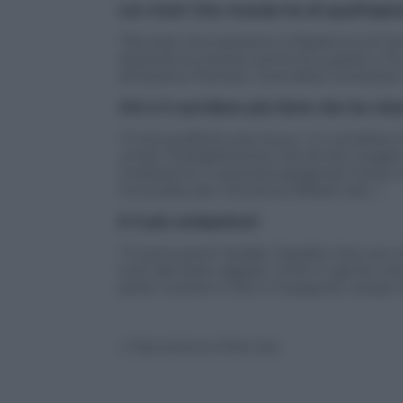
Lei c’era? Che ricordo ha di quell’epis
“Ricordo che eravamo a Madonna di Campi
Quando la notizia cominciò a girare ci f
amavamo Pantani. Giornalisti compresi. 
Chi è il corridore più forte che ha vis
“Il mio preferito era Inoux, un corrido
umile. Probabilmente era anche meglio d
moltissimo il velocista spagnolo Freire 
incrociate per Vincenzo (Nibali ndr)…”.
E il più antipatico?
“Ci sono pochi dubbi, Cipollini. Era uno 
tutti dei bravi ragazzi, umili. E’ gente che
poter correre in bici e inseguire i propri 
© Riproduzione Riservata