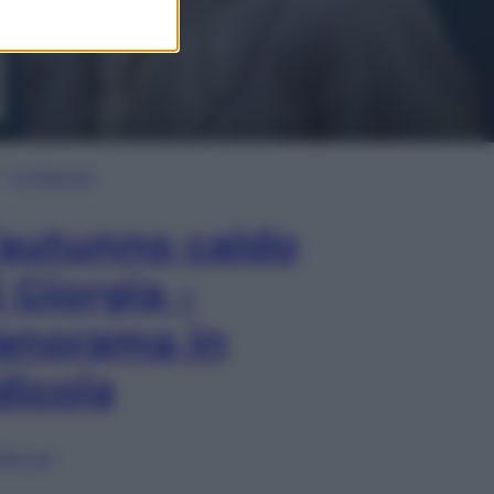
In Edicola
’autunno caldo
i Giorgia –
anorama in
dicola
lia ora