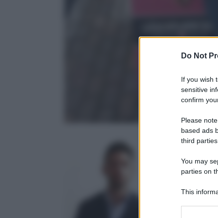
Do Not Pr
If you wish 
sensitive in
confirm your
Please note
based ads b
third parties
You may sepa
parties on t
Teobaldo Sem
15 Maggio 20
This informa
Participants