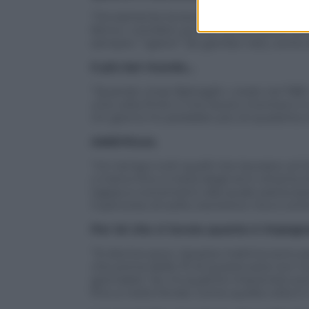
“Ovviamente la tecnologia ha cambiato tu
fanno i corridori, punto. Le biciclette 
sempre i “garon” (le gambe ndr), come 
Il più bel ricordo…
“Quando vinse Battaglin, credo nel 1981
una volta finito il mio lavoro montavo in 
Un giorno ho pedalato più di quaranta ch
Addirittura.
“Un tempo tutti quelli che lavorano al Gi
o meno fino a metà degli anni ottanta d
tappa a cronometro alla quale partecipava
Il percorso di solito era breve ma si corre
Per lei che ci lavora quanto è impegnat
“Si dorme poco. Questa mattina sono par
che prima delle 10 di questa sera non ri
giornalisti. Se c’è qualche imprevisto 
fino a notte fonda. Come quella volta in 