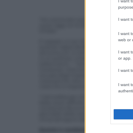
I want t
purpose
I want 
“Ho cominciato quando avevo poco più di
corsa. Oggi ne ho 66 e posso dire che da
D’Italia”.
I want t
web or d
E’ passato un po’ di tempo dalla prima 
quartier tappa del
Giro
. “A quei tempi c
I want t
racconta con un briciolo di malinconia — 
in un pullman, chiamato
radiostampa
,
or app.
telescriventi…”. Tante cose sono diverse r
Computer, internet e smartphone hanno 
I want t
occupa degli impianti elettrici del
quart
corsa perché, dice, con gli apparati di
I want t
L’aria che si respira al Giro è rimasta pe
authenti
“L’atmosfera per chi come il sottoscritto
bella, la più difficile. Forse una volta ne
conosciuto Bruno Raschi (penna storica d
giornalisti della carta stampata. Erano 
ormai attingono dalle agenzie”.
Quanto è cambiato il Giro con il pass