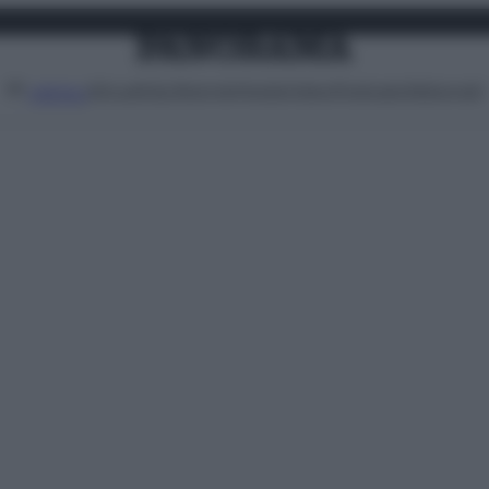
Attualità
Lifestyle
Moda
Video
Podcast
Abbonati
MENU