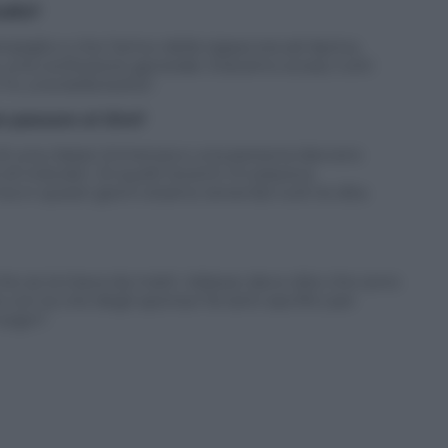
odio?
glio e che l’arrivo della tappa era ad Aprica.
u una confusione generale. Eravamo scossi, tutti
Fu una bella botta”.
to passare al Giro?
re di una classe immensa e una persona davvero
i Indurain. Di quelli recenti mi piaceva
ma in questi giorni stiamo tenendo tutti le dita
che se la tirava da matti. Adesso devo dire che sono
 con la crisi degli sponsor fa tanti sacrifici per
sogni”.