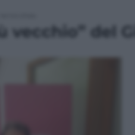
el Giro d’Italia
 vecchio” del Gi