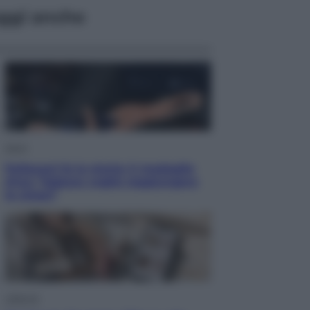
ggi anche
Sport
Pellacani fa la storia: 5 medaglie
d’oro “Adesso voglio raggiungere
le cinesi”
Lifestyle