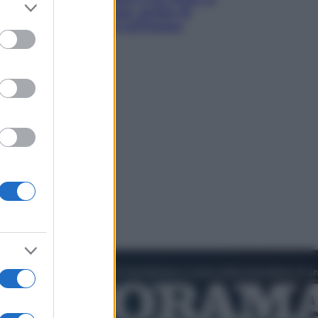
er and store
luoghi tra delfini rosa, grotte di
to grant or
smeraldo e villaggi sull’acqua
ed purposes