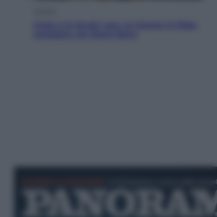
Cinema
Greta e le favole vere, al cinema la fiaba
ecologica con Raoul Bova