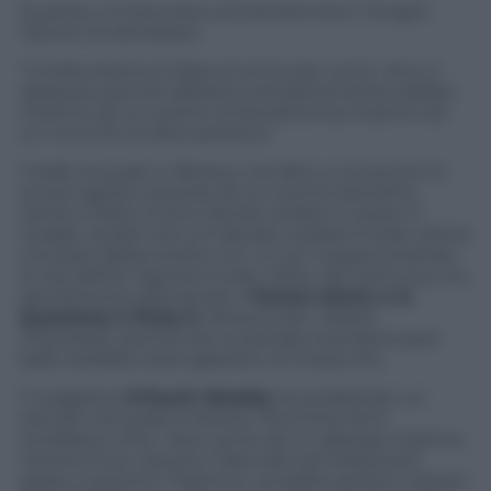
Durante un’intervista a Entertainment Tonight
l’attore ha dichiarato:
“L’indiscrezione è falsa al cento per cento. Anzi, è
spassoso perché abbiamo semplicemente ballato
insieme ad un evento di beneficenza insieme ad
un mucchio di altre persone.”
Il ballo al quale si riferisce, tra l’altro, è avvenuto lo
scorso agosto quando ad un evento benefico
Jamie e Katie si sono lasciati andare in pista. O
meglio: quello che si è lasciato andare è stato Jamie
che pare abbia stretto con un po’ troppa emphasi
la vita dell’ex Signora Cruise. Katie, dal canto suo, ha
gentilmente allontanato il
focoso attore e la
questione è finita lì.
Almeno per i diretti
interessati, perchè per la stampa mondana quel
ballo sarebbe stato galeotto di chissà che.
Il magazine
InTouch Weekly
ha pubblicato un
articolo nel quale si diceva: “Anonime fonti
avrebbero visto i due uscire da un albergo insieme,
mentre Foxx, da poco rilanciato ad Hollywood
grazie a Quentin Tarantino, avrebbe persino visitato