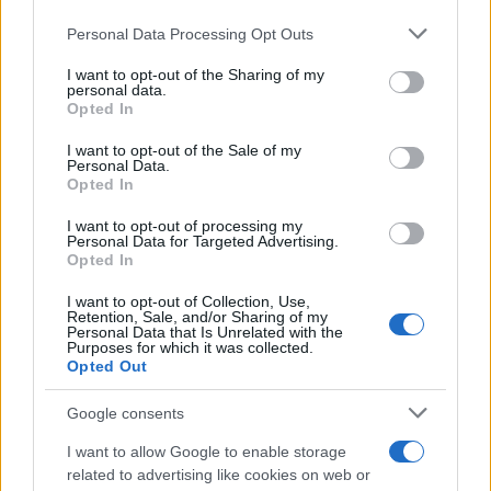
Personal Data Processing Opt Outs
This information may also be disclosed by us to third parties
on the IAB’s List of Downstream Participants that may further
I want to opt-out of the Sharing of my
disclose it to other third parties.
personal data.
Opted In
Please note that this website/app uses one or more Google
services and may gather and store information including but
I want to opt-out of the Sale of my
Personal Data.
not limited to your visit or usage behaviour. You may click to
Opted In
grant or deny consent to Google and its third-party tags to
use your data for below specified purposes in below Google
I want to opt-out of processing my
consent section.
Personal Data for Targeted Advertising.
Opted In
I want to opt-out of Collection, Use,
Retention, Sale, and/or Sharing of my
Personal Data that Is Unrelated with the
Purposes for which it was collected.
Opted Out
Google consents
I want to allow Google to enable storage
related to advertising like cookies on web or