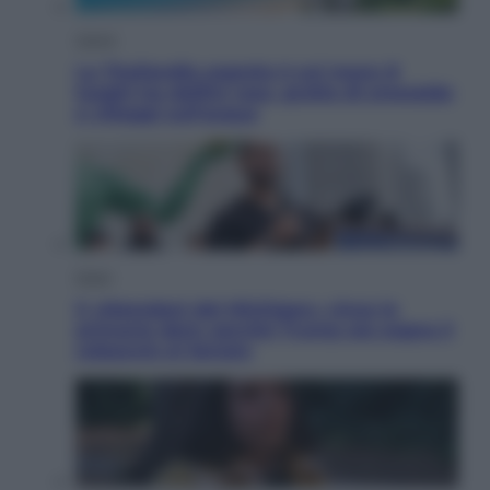
Viaggi
La Thailandia segreta è sul mare: 8
luoghi tra delfini rosa, grotte di smeraldo
e villaggi sull’acqua
Esteri
Il «Mamdani del Michigan» vince le
primarie dem: perché Trump ora sogna il
colpaccio al Senato