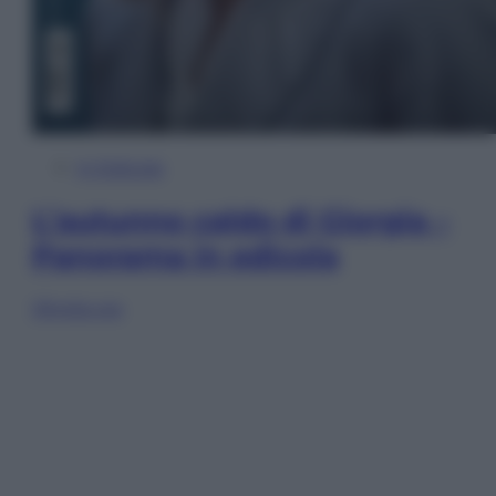
In Edicola
L’autunno caldo di Giorgia –
Panorama in edicola
Sfoglia ora