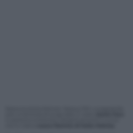
Nessuna storia d’amore. Nessun flirt o scappatella,
solo un’amicizia di lunga data. E’ stato
Jamie Foxx
in persona a smentire categoricamente il rumor
che lo voleva
nuova fiamma di Katie Holmes
.