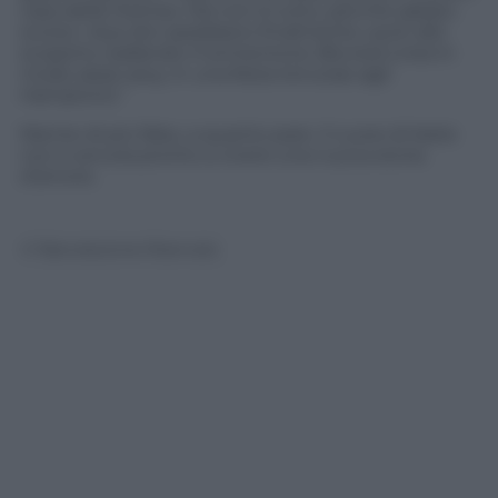
casa della Holmes. Ma non è tutto, perché sabato
scorso i due divi sarebbero finalmente usciti allo
scoperto, ballando il tormentone
Blurred Lines
in
modo assai
sexy
, in una festa tenutasi agli
Hamptons.”
Niente di più falso, a quanto pare. Il cuore di Katie
non è ancora pronto a vivere una nuova storia
d’amore.
© Riproduzione Riservata