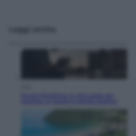
Leggi anche
Esteri
Perché Hiroshima: la città scelta per
mostrare al mondo la bomba atomica