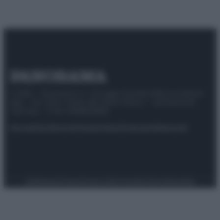
© 2025 – Panorama s.r.l. (Gruppo Società Editrice Italiana
spa) – Via Vittor Pisani 28, 20124 Milano – riproduzione
riservata – P.IVA 10518230965
Attualità
Lifestyle
Moda
Video
Podcast
Abbonati
Preferenze Privacy
Privacy Policy
Cookie Policy
Note legali