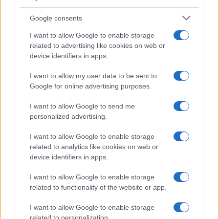
Google consents
I want to allow Google to enable storage
related to advertising like cookies on web or
device identifiers in apps.
I want to allow my user data to be sent to
Google for online advertising purposes.
I want to allow Google to send me
personalized advertising.
I want to allow Google to enable storage
related to analytics like cookies on web or
device identifiers in apps.
I want to allow Google to enable storage
related to functionality of the website or app.
I want to allow Google to enable storage
related to personalization.