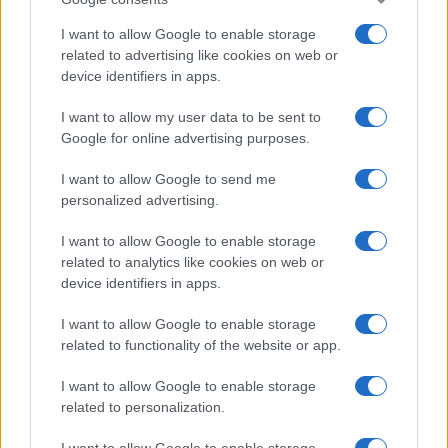
I want to allow Google to enable storage
related to advertising like cookies on web or
device identifiers in apps.
I want to allow my user data to be sent to
Google for online advertising purposes.
I want to allow Google to send me
personalized advertising.
I want to allow Google to enable storage
related to analytics like cookies on web or
device identifiers in apps.
I want to allow Google to enable storage
related to functionality of the website or app.
I want to allow Google to enable storage
related to personalization.