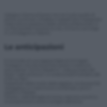
Calogiuri ritorna al lavoro ma non è più quello di
prima: scontroso, irritabile e soprattutto impegnato
nella ricerca ossessiva della verità sull’attentato in
cui Romaniello ha perso la vita. Imma lo coinvolge
in un’indagine a Taranto.
Le anticipazioni
È l’omicidio di una ragazza figlia di immigrati
l’indagine che dovrà portare avanti il sostituto
procuratore “Imma Tataranni”, nella puntata dal
titolo “Ladri di futuro”, in onda lunedì 9 ottobre alle
21.30 su Rai 1.
Sospettati della morte della ragazza, uccisa perché
osteggiava un matrimonio combinato, sono il
padre e il fratello.
Intanto, nella famiglia di Imma, nascono scontri e
incomprensioni tra lei e la figlia Valentina.