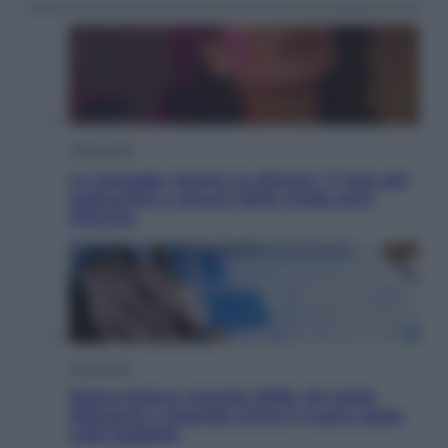
Televisione
Le schegge riporta su Disney+ il lato più
seducente e oscuro della moda anni
Ottanta
Economia
Nuovo bonus energia 2026, chi potrà
ottenerlo e quando arriva il nuovo aiuto
sulle bollette