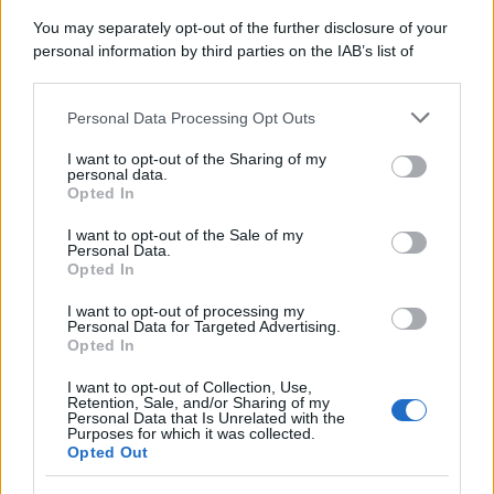
You may separately opt-out of the further disclosure of your
personal information by third parties on the IAB’s list of
downstream participants.
Personal Data Processing Opt Outs
This information may also be disclosed by us to third parties
on the IAB’s List of Downstream Participants that may further
I want to opt-out of the Sharing of my
disclose it to other third parties.
personal data.
Opted In
Please note that this website/app uses one or more Google
services and may gather and store information including but
I want to opt-out of the Sale of my
Personal Data.
not limited to your visit or usage behaviour. You may click to
Opted In
grant or deny consent to Google and its third-party tags to
use your data for below specified purposes in below Google
I want to opt-out of processing my
consent section.
Personal Data for Targeted Advertising.
Opted In
I want to opt-out of Collection, Use,
Retention, Sale, and/or Sharing of my
Personal Data that Is Unrelated with the
Purposes for which it was collected.
Opted Out