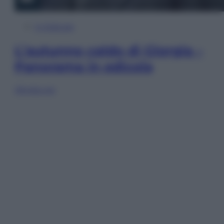
In Edicola
L’autunno caldo di Giorgia –
Panorama in edicola
Sfoglia ora