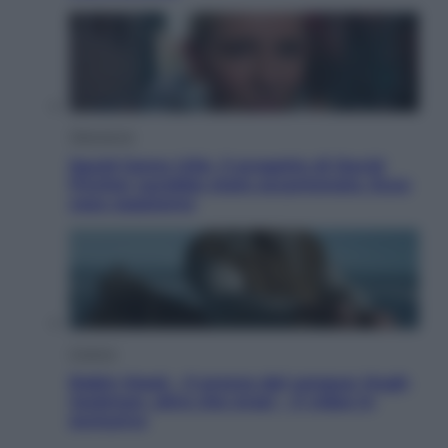
Televisione
Squid Game USA, il progetto di David
Fincher sarebbe stato accantonato. Ecco
cosa sappiamo
Cinema
Robin Hood – Il prezzo del sangue: Hugh
Jackman, altro che eroe! – Il video in
esclusiva