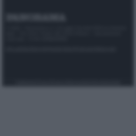
© 2025 – Panorama s.r.l. (Gruppo Società Editrice Italiana
spa) – Via Vittor Pisani 28, 20124 Milano – riproduzione
riservata – P.IVA 10518230965
Attualità
Lifestyle
Moda
Video
Podcast
Abbonati
Preferenze Privacy
Privacy Policy
Cookie Policy
Note legali