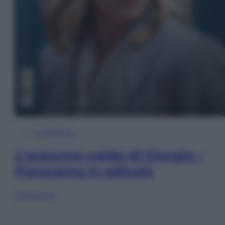
In Edicola
L’autunno caldo di Giorgia –
Panorama in edicola
Sfoglia ora