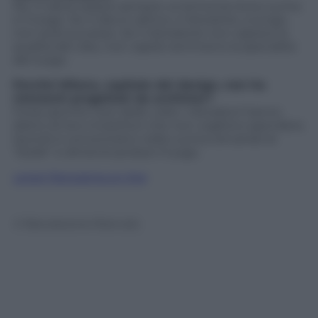
No. Ci deve essere sempre un’armonia tra la cucina
e il luogo. Se il cibo è cattivo, il ristorante, a lungo,
non avrà successo. Se il ristoratore non capisce la
qualità del cibo, non capirà nemmeno la specialità
del luogo.
Perché Milano, capitale del design, non ha
ristoranti progettati da archistar?
Forse perché il più delle volte i ristoratori hanno
dietro di loro investitori che non vogliono spendere.
Quindi si concentrano nella cucina cercando le
“stelle” e dimenticandosi il luogo.
Leggi Panorama on line
© Riproduzione Riservata