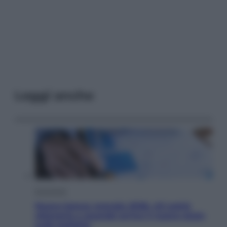
Leggi anche
Economia
Nuovo bonus energia 2026, chi potrà
ottenerlo e quando arriva il nuovo aiuto
sulle bollette