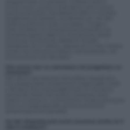
programmare un successo. A Milano tutto è
ormai nuovo: cucine a vista dietro vetri e acciai,
arredi avveniristici. Noi abbiamo fatto il contrario,
scegliendo di mettere una libreria con veri libri
d’epoca, poltrone rosse, luci basse. Il luogo è
stato studiato con la proprietà pensando a un
ristorante aperto dalle 12 a mezzanotte, ideale
anche per la merenda. Abbiamo ricreato
l’ambiente di un salotto, oppure di un club. Proprio
quello che mancava a Milano. Ha funzionato, ma
poteva anche non decollare.
Che errore non va commesso nel progettare un
ristorante?
Non deve mai mancare l’atmosfera. Soprattutto,
non bisogna farsi condizionare troppo dalle mode
e dal fatto che si sta progettando un ristorante,
quindi dai cliché che questo comporta. Deve
essere un posto in cui si sta bene. Si deve percepire
che è un luogo speciale, senza ovviamente
dimenticare la funzionalità.
Un bel ristorante può avere successo anche se il
cibo è mediocre?