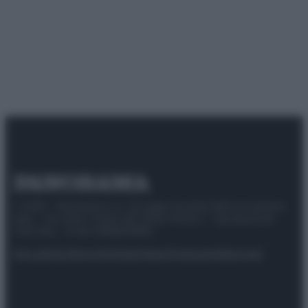
© 2025 – Panorama s.r.l. (Gruppo Società Editrice Italiana
spa) – Via Vittor Pisani 28, 20124 Milano – riproduzione
riservata – P.IVA 10518230965
Attualità
Lifestyle
Moda
Video
Podcast
Abbonati