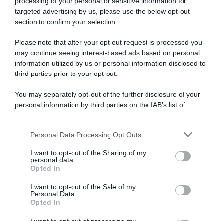
processing of your personal or sensitive information for
targeted advertising by us, please use the below opt-out
section to confirm your selection.
Please note that after your opt-out request is processed you
may continue seeing interest-based ads based on personal
information utilized by us or personal information disclosed to
third parties prior to your opt-out.
You may separately opt-out of the further disclosure of your
personal information by third parties on the IAB’s list of
downstream participants.
Personal Data Processing Opt Outs
This information may also be disclosed by us to third parties
on the IAB’s List of Downstream Participants that may further
I want to opt-out of the Sharing of my
disclose it to other third parties.
personal data.
Opted In
Please note that this website/app uses one or more Google
services and may gather and store information including but
I want to opt-out of the Sale of my
Personal Data.
not limited to your visit or usage behaviour. You may click to
Opted In
grant or deny consent to Google and its third-party tags to
use your data for below specified purposes in below Google