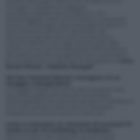
(edizioni Bompiani, 19,50 euro), un libro ricco di
immagini e di pillole di saggezza
quotidiana dall’alto dei suoi 88 anni. Che
sarà festeggiato dalla città di Milano in piazza del
Duomo all’Arengario, dove la famiglia ha aperto il
terzo ristorante all’interno del Museo del
Novecento (gli altri due sono Da Giacomo e
Giacomo Bistrot). Tre luoghi accomunati dalla
stessa cucina e anche dalla stessa cifra estetica e
decorativa, perché a progettarli sono stati proprio
gli architetti ritenuti gli eredi di Mongiardino,
Laura
Sartori Rimini
e
Roberto Peregalli
.
Nei due ristoranti Bistrot e Arengario c’è un
omaggio a Mongiardino?
L’omaggio risiede nel continuare a lavorare sulla
scia della qualità, tenendo alto lo standard
dell’artigianalità. Per esempio gli specchi del Bistrot
sono stati anticati a Roma da uno dei pochi
artigiani che lo fa ancora con il mercurio.
Come si costruisce un ristorante di successo? Si
studia un po’ di marketing, le tendenze…
Non è il nostro caso, secondo noi non si può