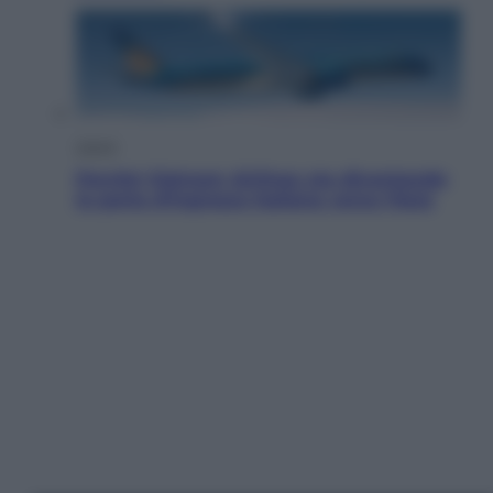
Viaggi
Perché Vietnam Airlines sta diventando
la porta d’ingresso italiana verso l’Asia