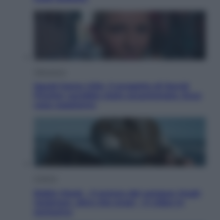
Televisione
Squid Game USA, il progetto di David
Fincher sarebbe stato accantonato. Ecco
cosa sappiamo
Cinema
Robin Hood – Il prezzo del sangue: Hugh
Jackman, altro che eroe! – Il video in
esclusiva