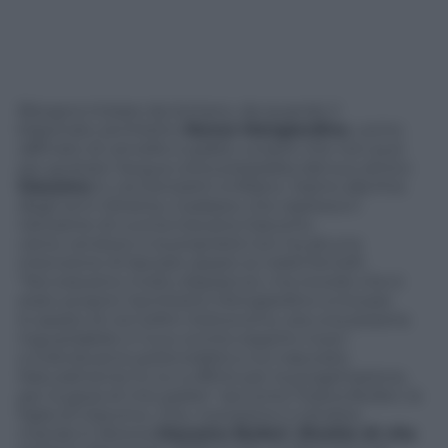
Bisogna iniziare da lontano, da quando il
blasonato architetto
Renzo Mongiardino
, uomo
raffinato di cervello e palato, scopre che non può
più gustare l’acqua cotta preparata dal suo amico
Giacomo
in via Donizetti a Milano. Siamo alla fine
degli anni Ottanta, il palazzo che ospitava il
ristorante di cucina toscana Giacomo
viene venduto e la proprietà non ha alcuna
intenzione di lasciare spazio ai nobili fornelli.
“Noi eravamo molto dispiaciuti, ma ricordo che è
stato proprio l’architetto Mongiardino a trovare
lo spazio di via Cellini-Sottocorno, era una pizzeria
inguardabile e il suo occhio esperto riuscì
a individuarne potenzialità a noi nascoste.
Naturalmente fu lui a offrirsi per la progettazione,
per la gioia di mio padre” racconta Tiziana Bulleri, la
figlia di Giacomo. Che, il prossimo 2 ottobre,
manda in libreria
Giacomo Bulleri. Ricette di vita