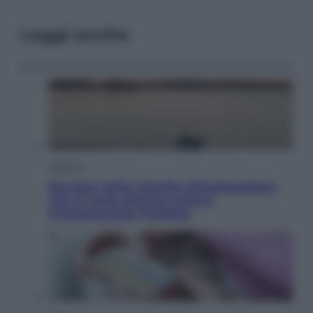
Leggi anche
Lifestyle
Sea-Doo: dalla velocità all’esplorazione,
così le moto d’acqua stanno
rivoluzionando l’outdoor