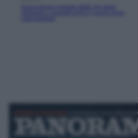
Nuovo bonus energia 2026, chi potrà
ottenerlo e quando arriva il nuovo aiuto
sulle bollette