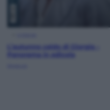
In Edicola
L’autunno caldo di Giorgia –
Panorama in edicola
Sfoglia ora