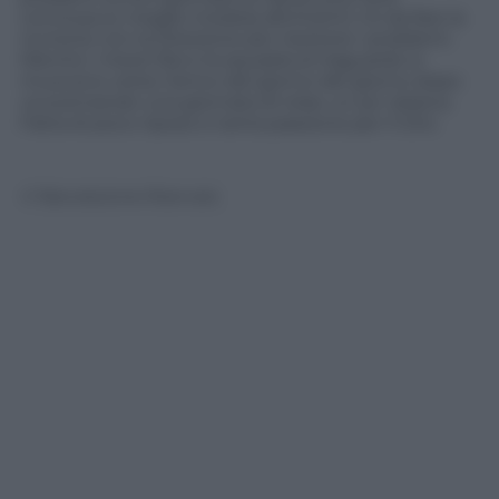
conclusa (o meglio iniziata) altrimenti c’è da fare la
riunione con la Direzione per risolvere i problemi.
Mentre i mezzi Rai e la squadra al traguardo si
muovono verso l’arrivo del giorno del giorno dopo
va scemando una giornata di relax un po’ atipica.
Fatta di poco riposo e tanta passione per il Giro.
© Riproduzione Riservata