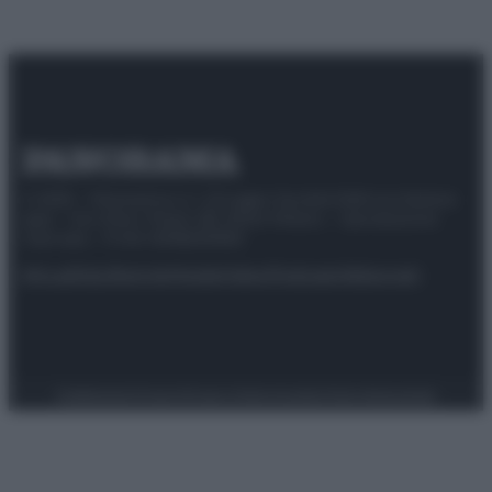
© 2025 – Panorama s.r.l. (Gruppo Società Editrice Italiana
spa) – Via Vittor Pisani 28, 20124 Milano – riproduzione
riservata – P.IVA 10518230965
Attualità
Lifestyle
Moda
Video
Podcast
Abbonati
Preferenze Privacy
Privacy Policy
Cookie Policy
Note legali