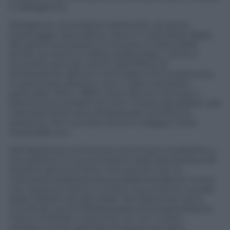
è obbligatorio.
Sbrigate le commissioni personali, nel primo
pomeriggio riprendono i lavori in vista della tappa
del giorno successivo. E siccome si tratta della
prima con arrivo in salita, sulMontasio, i primi a
muoversi sono gli uomini dell’Ufficio di
Direzioneche devono controllare che sul percorso,
in particolare all’arrivo, non ci siano situazioni
particolari. Oltre i 1800 metri, dicono, tra neve e
frane può succedere di tutto. Intanto gli addetti alla
manutenzione sono all’opera per montare la
partenza, che vuol dire anche il villaggio, l’area
hospitality, ecc..
Nel frattempo cominciano ad arrivare imediache si
accreditano e si accomodano nella sala stampa del
Quartier giro a scrivere i loro articoli. Con la
mancanza dellacarovana pubblicitaria(forse l’unica
che riposa sul serio) il rumore che si sente è quello
delle tastiere dei giornalisti. Nel frattempo sono
tornati gli uomini dellasquadra di avanguardiache
hanno verificato il percorso: se non ci sono
problemi la loro giornata di riposo può dirsi