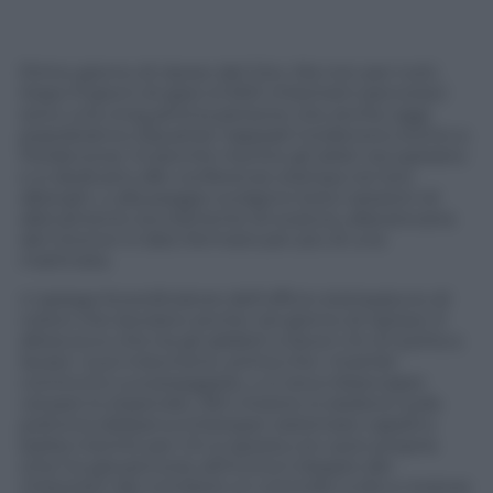
Primo giorno di riposo del Giro. Ma non per tutti.
Dopo 9 giorni di gare e1.500 chilometri percorsici
sono una cinquantina persone che anche oggi
popoleranno ilQuartier tappadi Cordenons (vicino a
Pordenone). Sì perché mentre gli atleti recuperano
e si dedicano alle conferenze stampa nei loro
alberghi, o alla peggio svolgono brevi sessioni di
allenamento (ovviamente di scarico), allacarovana
del Gironon è dato fermarsi per più di una
mattinata.
ci spiega ilcoordinatore dell’ufficio stampa(uno di
coloro che lavorano anche nel giorno di riposo). E
allora ecco che tra gli addetti a lavori c’è chi porta a
lavare i suoi indumenti, prima che i ricambi
comincino a scarseggiare, o si reca inbancaper
versare lo stipendio. Altri intanto si siedono sulla
poltrona delparrucchiereper sistemare capelli e
barba mentre per chi si sposta con auto propria
(che ha già percorso all’incirca il doppio dei
chilometri dei corridori) un controllo a olio e motore