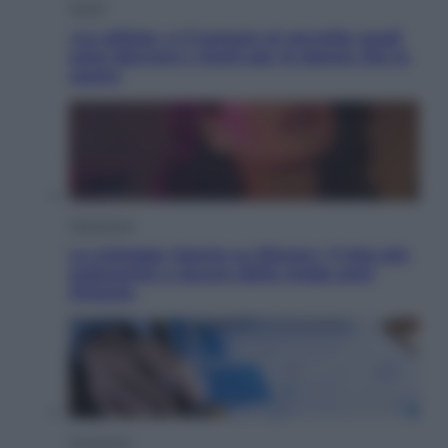
Salute
«La pillola» e il tumore al cervello: quali
sono davvero i rischi per le donne che la
usano
Televisione
Le schegge riporta su Disney+ il lato più
seducente e oscuro della moda anni
Ottanta
Economia