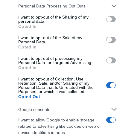
Personal Data Processing Opt Outs
This information may also be disclosed by us to third parties
on the IAB’s List of Downstream Participants that may further
I want to opt-out of the Sharing of my
disclose it to other third parties.
personal data.
Opted In
Please note that this website/app uses one or more Google
services and may gather and store information including but
I want to opt-out of the Sale of my
Personal Data.
not limited to your visit or usage behaviour. You may click to
Opted In
grant or deny consent to Google and its third-party tags to
use your data for below specified purposes in below Google
I want to opt-out of processing my
consent section.
Personal Data for Targeted Advertising.
Opted In
I want to opt-out of Collection, Use,
Retention, Sale, and/or Sharing of my
Personal Data that Is Unrelated with the
Purposes for which it was collected.
Opted Out
Google consents
I want to allow Google to enable storage
related to advertising like cookies on web or
device identifiers in apps.