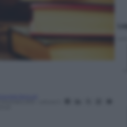
Le
tonella Sbriccoli
1 Dicembre 2015
– Lettura: 5
inuti