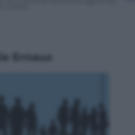
, ma uniche, di tanti piccoli personaggi. Per dirci
e è crederci.
nie Ernaux