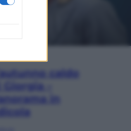
In Edicola
’autunno caldo
i Giorgia –
anorama in
dicola
lia ora