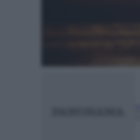
An
2
m