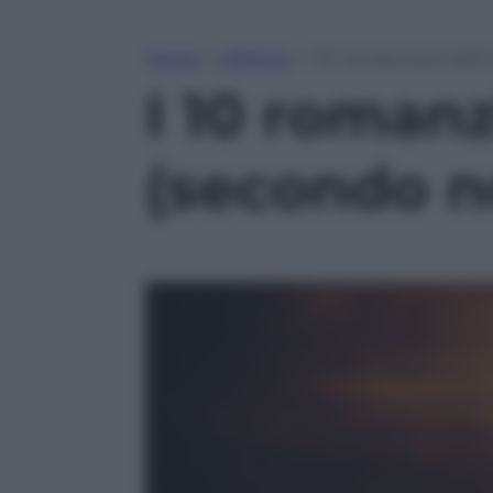
Home
»
Lifestyle
»
I 10 romanzi più belli
I 10 romanzi
(secondo n