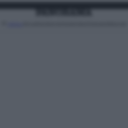
Attualità
Lifestyle
Moda
Video
Podcast
Abbonati
MENU