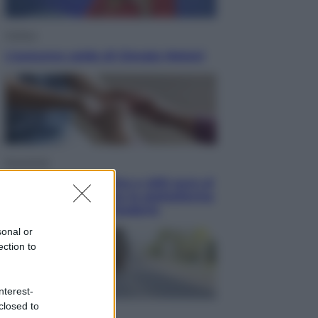
Politica
L’autunno caldo di Giorgia Meloni
Economia
Bonus caregiver, fino a 400 euro al
mese: quando parte la piattaforma
INPS e chi può richiederlo
sonal or
ection to
nterest-
closed to
Viaggi