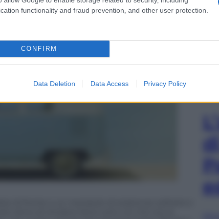
cation functionality and fraud prevention, and other user protection.
CONFIRM
Data Deletion
Data Access
Privacy Policy
L
d
P
e
dosi di fronte a un manipolo di esistenze solitarie e
l raro dono di rendere lieve tutto ciò che tocca,
Sfog