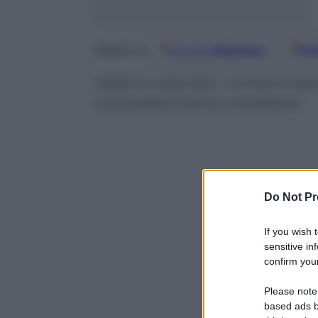
Google
Discover
Fo
Seguici su
Italiani e stranieri, i romanzi 
concludere l’anno in bellezza
Do Not Pr
If you wish 
sensitive in
confirm your
Please note
based ads b