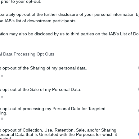
 prior to your opt-out.
rately opt-out of the further disclosure of your personal information by
he IAB’s list of downstream participants.
entinella” di Harper
tion may also be disclosed by us to third parties on the IAB’s List of 
 that may further disclose it to other third parties.
 that this website/app uses one or more Google services and may gath
l Data Processing Opt Outs
including but not limited to your visit or usage behaviour. You may click 
 to Google and its third-party tags to use your data for below specifi
o opt-out of the Sharing of my personal data.
ogle consent section.
In
o opt-out of the Sale of my Personal Data.
In
to opt-out of processing my Personal Data for Targeted
ing.
In
o opt-out of Collection, Use, Retention, Sale, and/or Sharing
ersonal Data that Is Unrelated with the Purposes for which it
lected.