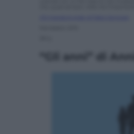
unendo con un filo rosso le vite modeste
che, quasi sempre, nella vita l’important
Chi manda le onde
, di Fabio Genovesi
Mondadori, 2015
391 p.
“Gli anni” di An