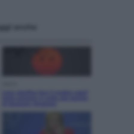
ggi anche
Lifestyle
Cosa significa fare il medico oggi?
Dalle proteste in India alla lezione
di Abraham Verghese