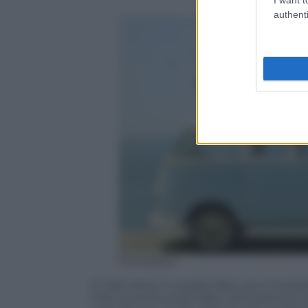
authenti
Mondadori
Si ride tanto in questo libro, pur trovan
tristi: la scrittura di Fabio Genovesi ha i