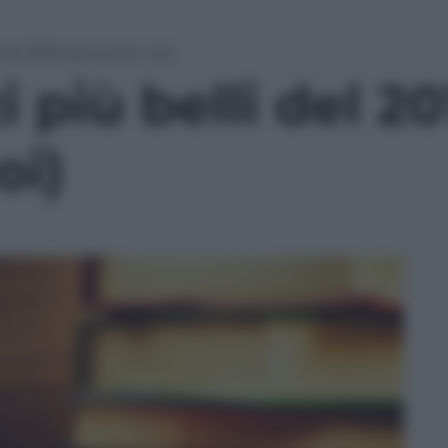
 del 2015 (secondo noi)
 più belli del 20
oi)