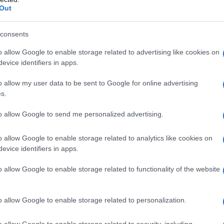
Out
consents
o allow Google to enable storage related to advertising like cookies on
evice identifiers in apps.
 il
prequel
de
Il buio oltre la siepe
è
il caso
essere letto, sia da parte di chi conosce il
o allow my user data to be sent to Google for online advertising
a da parte di chi vuole scoprire un’autrice che, più
s.
gioni del razzismo, della disuguaglianza sociale e
to allow Google to send me personalized advertising.
o allow Google to enable storage related to analytics like cookies on
evice identifiers in apps.
o allow Google to enable storage related to functionality of the website
de” di Fabio
o allow Google to enable storage related to personalization.
o allow Google to enable storage related to security, including