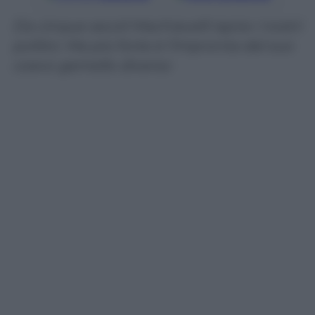
Da cinque secoli Machiavelli ispira i nostri
politici. Ma più forte è l’impronta del suo
coevo gemello diverso