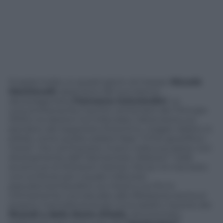
Si parla molto, in questi giorni, di messer
Niccolò
Machiavelli
, assai poco del suo eterno
deuteragonista
Francesco Guicciardini
. La
concomitanza fra il quinto centenario del
Principe
(1513) e le elezioni ha rinfocolato l’attenzione sul
pensiero del segretario fiorentino, magari ridotto in
pillole: come quella celebre frase “il fine giustifica i
mezzi” che cerchereste invano nella sua opera, non
diversamente dall’”elementare, Watson!” nelle
avventure di Sherlock Holmes. Ma se c’è mai stato
uno scrittore per il quale il discorso
pseudomachiavellico sui mezzi e sui fini è
intimamente connaturato alla riflessione storica è
proprio il semidimenticato Guicciardini, l’autore dei
Ricordi
e
della Storia d’Italia
, rammentato