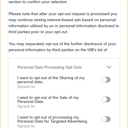
section to confirm your selection.
Please note that after your opt-out request is processed you
may continue seeing interest-based ads based on personal
information utilized by us or personal information disclosed to
third parties prior to your opt-out.
You may separately opt-out of the further disclosure of your
personal information by third parties on the IAB’s list of
downstream participants.
Personal Data Processing Opt Outs
This information may also be disclosed by us to third parties
on the IAB’s List of Downstream Participants that may further
I want to opt-out of the Sharing of my
disclose it to other third parties.
personal data.
Opted In
Please note that this website/app uses one or more Google
services and may gather and store information including but
I want to opt-out of the Sale of my
Personal Data.
not limited to your visit or usage behaviour. You may click to
Opted In
grant or deny consent to Google and its third-party tags to
use your data for below specified purposes in below Google
I want to opt-out of processing my
consent section.
Personal Data for Targeted Advertising.
Opted In