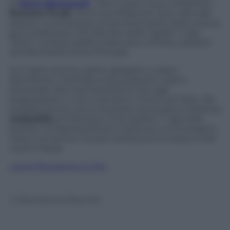
di
Silvio Berlusconi
. Non a caso il suo competitor
Romano Prodi
, che lo sconfisse per due volte alle
elezioni, inclinava più al sornione senso della misura
guicciardiniano che alle doti della “golpe” e del
“lione”, simboli araldici d’astuzia e di forza, additati
da Machiavelli al suo Principe.
Col nostro eterno spirito gregario ci piace
identificarci nell’Italia tutta pugnali e veleni,
stereotipo del machiavellismo caro agli
anglosassoni. E non mancano i motivi per farlo. Ma
sarebbe anche ora di riscoprire la prosaica e disillusa
realpolitik
di Francesco Guicciardini. Il “gemello
diverso” di Machiavelli può restituirci un’immagine
meno romantica ma più veritiera di noi stessi e del
nostro Paese.
Leggi Panorama on line
© Riproduzione Riservata