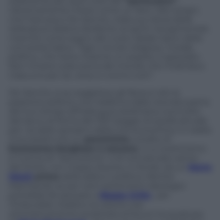
solamente per quel culto del
“particulare”
,
riduttivamente inteso come un farsi i fatti propri,
che Francesco De Sanctis, nella sua
Storia della
letteratura italiana
ribollente di spiriti risorgimentali,
marchiò come segno del vuoto ideale tipico della
corruttela italica: “Ogni vincolo religioso, morale,
politico, che tiene insieme un popolo, è spezzato.
Non rimane sulla scena del mondo che l’individuo.
Ciascuno per sé, verso e contro tutti”.
De Sanctis, si sa, esagerava: gli faceva velo la
passione politica, che trasferiva dalla neonata patria
del suo tempo all’Italia guicciardiniana, sconvolta
dal sacco di Roma del 1527 peggio di quella attuale
per via dello spread e della crisi economica. In realtà
Guicciardini era un
pessimista
condito di
buonsenso borghese e toscano
, il cui scetticismo
si nutriva di “discrezione” e di connaturato senso
del limite: non troppo diverso, in fondo, da un
Mario
Monti
prima
della salita in politica. Mentre
Machiavelli, se per certi estremismi ideologici
potrebbe far pensare a
Beppe Grillo
, per
l’irriducibile vitalità e la visione così
ottimisticamente proiettata al futuro ha qualcosa