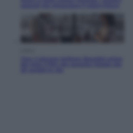
Aiuto! in Italia manca l’energia. I quattro
ostacoli che minacciano il nostro futuro
Cinema
Tony, il giovane Anthony Bourdain prima
del mito: il film che racconta l’estate che
gli cambiò la vita