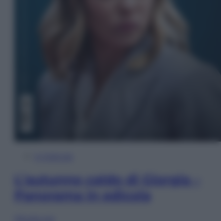
In Edicola
L’autunno caldo di Giorgia –
Panorama in edicola
Sfoglia ora