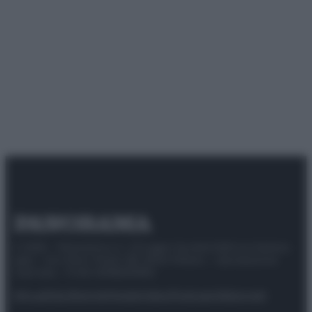
© 2025 – Panorama s.r.l. (Gruppo Società Editrice Italiana
spa) – Via Vittor Pisani 28, 20124 Milano – riproduzione
riservata – P.IVA 10518230965
Attualità
Lifestyle
Moda
Video
Podcast
Abbonati