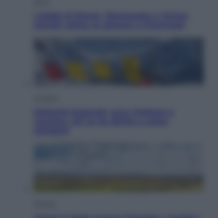
Sport
I dubbi di Sinner, fisioterapia a Torino:
Jannik valuta se giocare a Cincinnati
Cronaca
Dolomiti Superski, ecco rimborsi e
voucher: chi ne ha diritto e come
chiederli
Energia