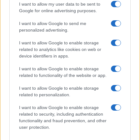
I want to allow my user data to be sent to
Google for online advertising purposes.
I want to allow Google to send me
personalized advertising.
I want to allow Google to enable storage
related to analytics like cookies on web or
device identifiers in apps.
I want to allow Google to enable storage
related to functionality of the website or app.
I want to allow Google to enable storage
related to personalization.
I want to allow Google to enable storage
related to security, including authentication
functionality and fraud prevention, and other
user protection.