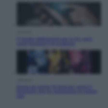
Economia
IT Wallet obbligatorio per la Pa: cos’è,
come funziona e le scadenze
Televisione
Estate da anime: 10 titoli per capire il
fenomeno che ha conquistato la cultura
pop