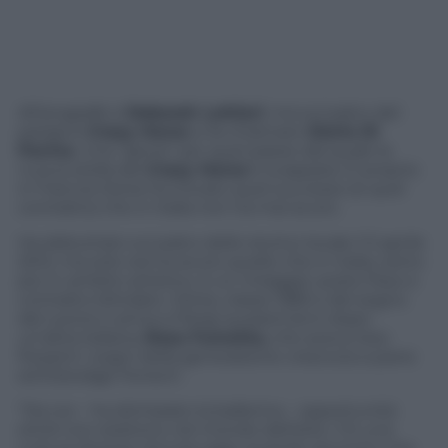
All’anagrafe è
Deborah Lettieri
, ma sul palco del
parigino
Crazy Horse
si fa chiamare
Gloria Di
Parma
. Una “gloria” per quel paese dal quale la
nuova stella del
Crazy Horse
è scappata. E proprio
in Francia Gloria ha trovato quel successo (e quel
contratto) che in Italia non ha mai avuto.
Ha debuttato sul palco dello storico locale il 5 aprile
2012, ma solo ora ha avuto quello che in Italia, tanto
più in ambito artistico, è un miraggio: posto fisso e
contratto blindato. Gloria, classe 1983 e del segno
del Leone e arriva a Parigi quarant’anni dopo
un’altra italiana,
Rosa Fumetto,
che aveva reso
frizzanti i sogni della generazione cresciuta a pane
ed Edwidge Fenech.
“Da noi – ha dichiarato la ballerina – opportunità
simili non esistono nel mondo dell’arte. C’è una