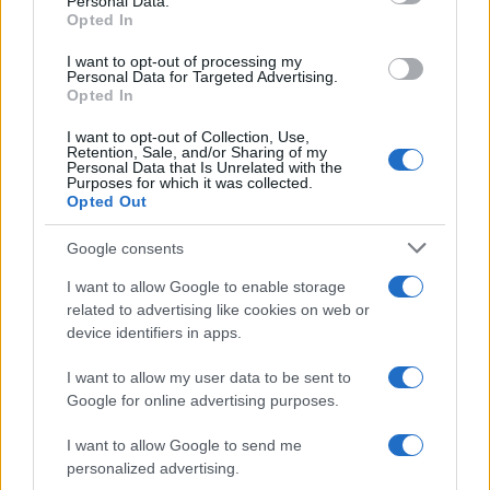
Personal Data.
not limited to your visit or usage behaviour. You may click to
Opted In
grant or deny consent to Google and its third-party tags to
use your data for below specified purposes in below Google
I want to opt-out of processing my
consent section.
Personal Data for Targeted Advertising.
Opted In
I want to opt-out of Collection, Use,
Retention, Sale, and/or Sharing of my
Personal Data that Is Unrelated with the
Purposes for which it was collected.
Opted Out
Google consents
I want to allow Google to enable storage
related to advertising like cookies on web or
device identifiers in apps.
I want to allow my user data to be sent to
Google for online advertising purposes.
I want to allow Google to send me
personalized advertising.