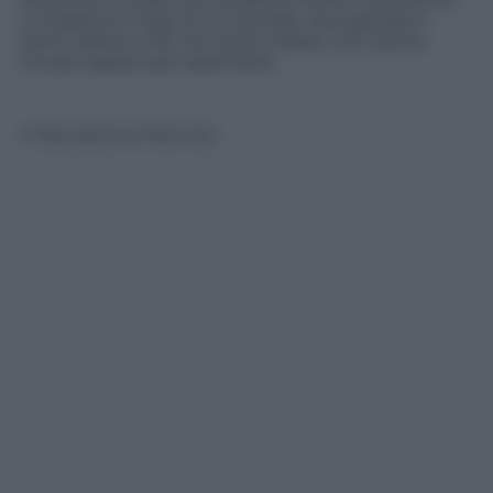
un’italiana in fuga, di un cervello, due gambe e
tanto talento che nel nostro Paese non hanno
trovato spazio per esprimersi.
© Riproduzione Riservata