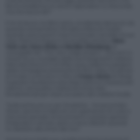
cultura diversa. Ancora oggi, quando racconto che
faccio la ballerina mi sento rispondere: sì, d’accordo,
ma che lavoro fai?”
E lei di lavoro ne fatto tanto, studiando danza sin da
quando era bambina. Rimasta orfana di madre
quando aveva pochi mesi ha trovato nel ballo la sua
casa. Parla tre lingue e ha studiato anche a
New
York con Jana Hicks e Marijke Eliasberg
, le
coreografe del “The next stage project”. Due anni e
mezzo fa, su consiglio della sua insegnante italiana,
Manuela Sirocchi e di Willy Laury, ballerino parigino
della compagnia americana di Alvin Ailey, ha deciso
di inviare curriculum e foto al
Crazy Horse
di Parigi.
Superata l’audizione sera dopo sera si è imposta per
talento, sensualità, malizia ed ironia: doti
fondamentali per stare sul palco del celebre locale.
“Sulle prime ero un po’ titubante – ha raccontato
Gloria- perché si tratta di uno spettacolo di nudo e
mai avrei pensato di avvicinarmi a questo genere.
Pregiudizi e remore, però, si sono dissolti quando
ho assistito allo show dal vivo”.
Anche se a modo suo, quella di Gloria è la storia di