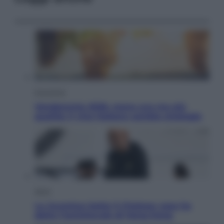
Economia
Vendemmia 2026, meno uva ma più
qualità: il vino italiano cambia strategia
Sport
La Juventus batte il Chelsea: cosa ha
detto l’amichevole di Hong Kong