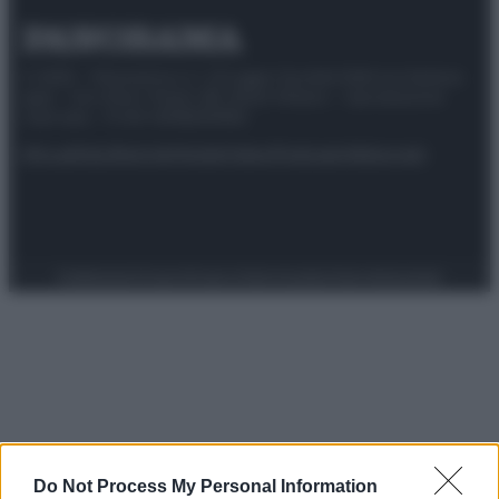
© 2025 – Panorama s.r.l. (Gruppo Società Editrice Italiana
spa) – Via Vittor Pisani 28, 20124 Milano – riproduzione
riservata – P.IVA 10518230965
Attualità
Lifestyle
Moda
Video
Podcast
Abbonati
Preferenze Privacy
Privacy Policy
Cookie Policy
Note legali
Do Not Process My Personal Information