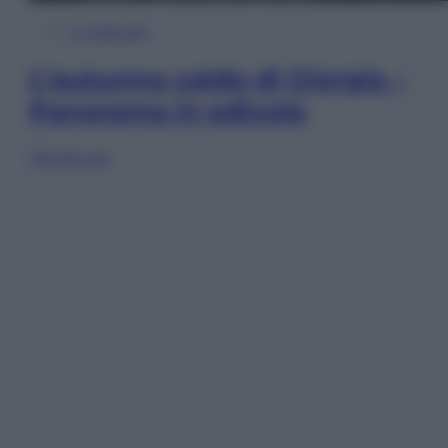
In Edicola
L’autunno caldo di Giorgia –
Panorama in edicola
Sfoglia ora