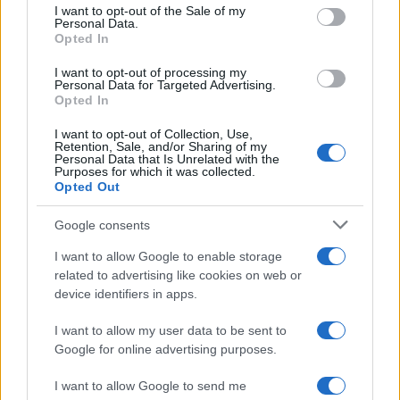
services and may gather and store information including but
I want to opt-out of the Sale of my
Personal Data.
not limited to your visit or usage behaviour. You may click to
Opted In
grant or deny consent to Google and its third-party tags to
use your data for below specified purposes in below Google
I want to opt-out of processing my
consent section.
Personal Data for Targeted Advertising.
Opted In
I want to opt-out of Collection, Use,
Retention, Sale, and/or Sharing of my
Personal Data that Is Unrelated with the
Purposes for which it was collected.
Opted Out
Google consents
I want to allow Google to enable storage
related to advertising like cookies on web or
device identifiers in apps.
I want to allow my user data to be sent to
Google for online advertising purposes.
I want to allow Google to send me