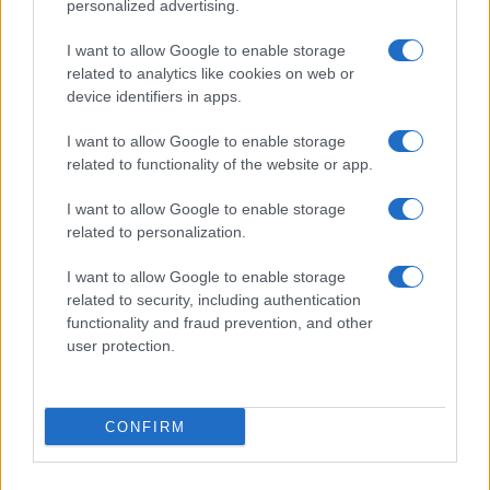
personalized advertising.
I want to allow Google to enable storage
related to analytics like cookies on web or
device identifiers in apps.
I want to allow Google to enable storage
related to functionality of the website or app.
I want to allow Google to enable storage
related to personalization.
I want to allow Google to enable storage
related to security, including authentication
functionality and fraud prevention, and other
user protection.
CONFIRM