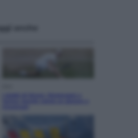
ggi anche
Sport
I dubbi di Sinner, fisioterapia a
Torino: Jannik valuta se giocare a
Cincinnati