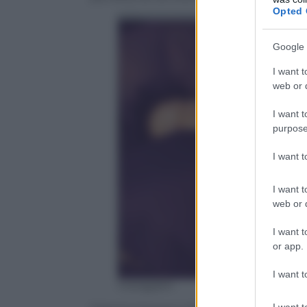
Opted 
Google 
I want t
web or d
I want t
purpose
I want 
I want t
web or d
I want t
or app.
I want t
Instagram
I want t