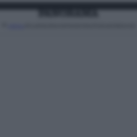
Attualità
Lifestyle
Moda
Video
Podcast
Abbonati
MENU