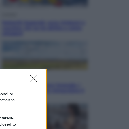
Cronaca
Dolomiti Superski, ecco rimborsi e
voucher: chi ne ha diritto e come
chiederli
Energia
Aiuto! in Italia manca l’energia. I
quattro ostacoli che minacciano il
sonal or
nostro futuro
ection to
nterest-
closed to