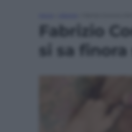
Home
»
Lifestyle
»
Fabrizio Corona e Silv
Fabrizio Co
si sa finor