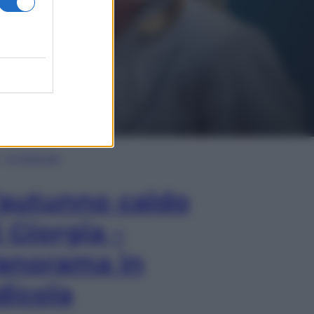
In Edicola
’autunno caldo
i Giorgia –
anorama in
dicola