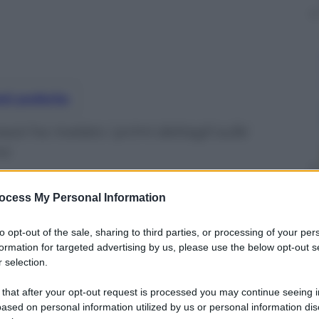
nti preferite
zzi ha rivelato i primi dettagli sulle
no
ocess My Personal Information
to opt-out of the sale, sharing to third parties, or processing of your per
formation for targeted advertising by us, please use the below opt-out s
 selection.
 that after your opt-out request is processed you may continue seeing i
ased on personal information utilized by us or personal information dis