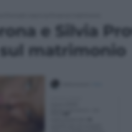
ia Provvedi: cosa si sa finora sul matrimonio
rona e Silvia Pr
a sul matrimonio