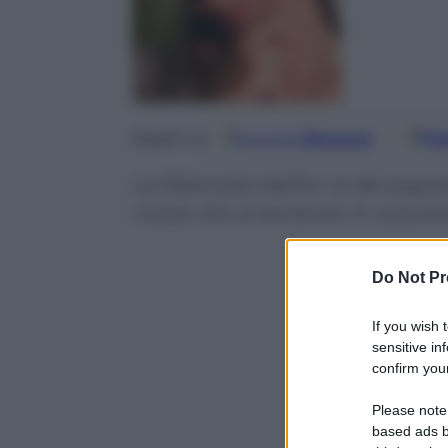
Google
Discover
Fo
Seguici su
La fidanzata dell’ex re dei papara
nozze che si terranno in autun
Do Not Pr
If you wish 
sensitive in
confirm your
Please note
based ads b