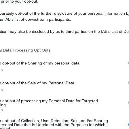
 prior to your opt-out.
rately opt-out of the further disclosure of your personal information by
he IAB’s list of downstream participants.
tion may also be disclosed by us to third parties on the IAB’s List of 
 that may further disclose it to other third parties.
 è lei a portare avanti le
public relation
di Casa
brizio Corona
, da quando l’ex re dei paparazzi è
 that this website/app uses one or more Google services and may gath
prova ai servizi sociali, non lesina
dettagli a misura
l Data Processing Opt Outs
including but not limited to your visit or usage behaviour. You may click 
abrizio redento
.
 to Google and its third-party tags to use your data for below specifi
o opt-out of the Sharing of my personal data.
ogle consent section.
matrimonio
In
o opt-out of the Sale of my Personal Data.
In
 di panico
avuto da Corona che l’ha costretto a un
ettimanale
In famiglia
, ha rivelato che presto
to opt-out of processing my Personal Data for Targeted
ti, le ha chiesto di sposarlo e naturalmente lei ha
ing.
In
zione lo
staff di Corona,
postando sul profilo
o opt-out of Collection, Use, Retention, Sale, and/or Sharing
ati sotto le lenzuola, ha scritto: “Ciò che unisce è
ersonal Data that Is Unrelated with the Purposes for which it
lected.