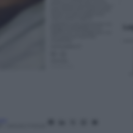
Le
aro
8
– Lettura: 2 minuti