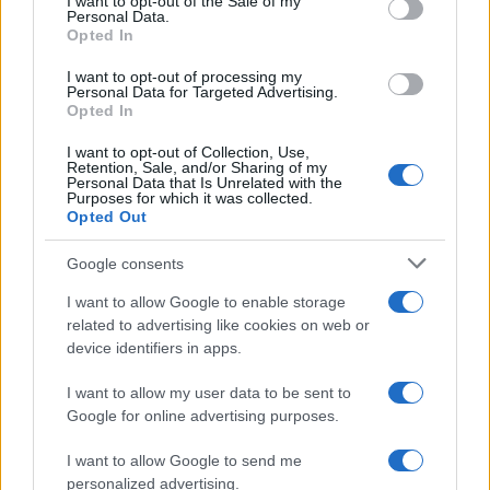
I want to opt-out of the Sale of my
Personal Data.
not limited to your visit or usage behaviour. You may click to
Opted In
grant or deny consent to Google and its third-party tags to
use your data for below specified purposes in below Google
I want to opt-out of processing my
consent section.
Personal Data for Targeted Advertising.
Opted In
I want to opt-out of Collection, Use,
Retention, Sale, and/or Sharing of my
Personal Data that Is Unrelated with the
Purposes for which it was collected.
Opted Out
Google consents
I want to allow Google to enable storage
related to advertising like cookies on web or
device identifiers in apps.
I want to allow my user data to be sent to
Google for online advertising purposes.
I want to allow Google to send me
personalized advertising.