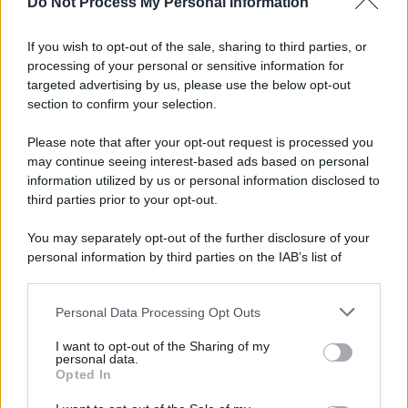
Do Not Process My Personal Information
If you wish to opt-out of the sale, sharing to third parties, or
processing of your personal or sensitive information for
targeted advertising by us, please use the below opt-out
section to confirm your selection.
Please note that after your opt-out request is processed you
may continue seeing interest-based ads based on personal
information utilized by us or personal information disclosed to
third parties prior to your opt-out.
You may separately opt-out of the further disclosure of your
personal information by third parties on the IAB’s list of
downstream participants.
Personal Data Processing Opt Outs
This information may also be disclosed by us to third parties
on the IAB’s List of Downstream Participants that may further
I want to opt-out of the Sharing of my
disclose it to other third parties.
personal data.
Opted In
Please note that this website/app uses one or more Google
services and may gather and store information including but