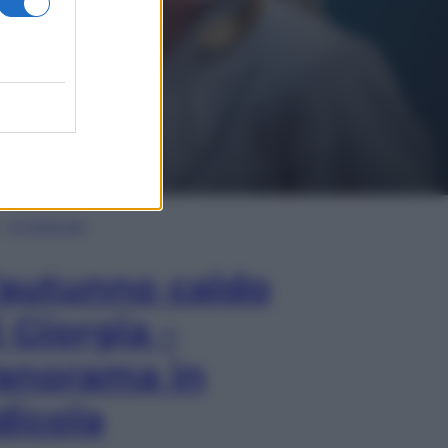
In Edicola
’autunno caldo
i Giorgia –
anorama in
dicola