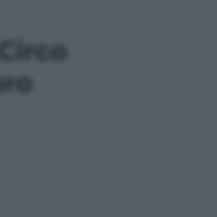
Circo
uro