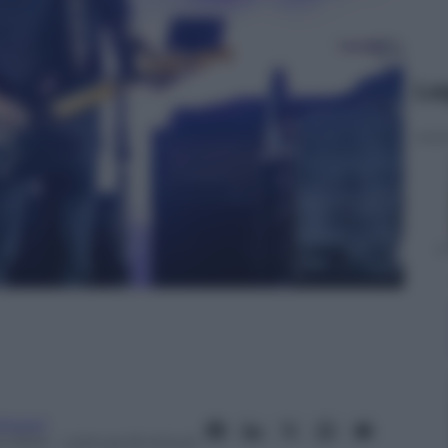
Le
onucci
e 2024
– Lettura: 8 minuti