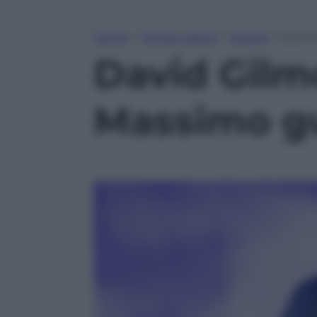
Home
»
Tempo Libero
»
Musica
»
David 
David Gilmo
Massimo gu