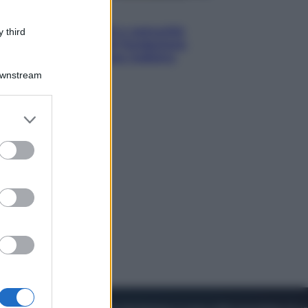
Economia
Territori vulnerabili e comunità
 third
fragili: l’impegno di Fondazione
CDP per non lasciare indietro
nessuno
Downstream
er and store
to grant or
ed purposes