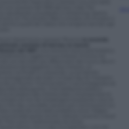
uona anche l’arpa oltre a cantare, è la voce della
 di una canzone del 1999 del duo indie The
Sfog
r ascoltando una playlist in streaming. Spetta
emotivi di
The Division Bell
, il compito di chiudere il
(simili a quelli del video) che vengono lanciati agli
care.
l buon David ha pur sempre 78 anni),
la seconda
ezionale versione di
Sorrow,
la traccia
Reason
del 1987
, una canzone tesa e psichedelica,
tteralmente ruggire la sua chitarra. Si torna nel
Call
, uno dei brani più affascinanti del nuovo album
oduzione latineggiante a due chitarre, un
ante nel finale in crescendo. Le tematiche
no protagoniste dei brani
A Great Day for Freedom
ma da un fischio “morriconiano” e accompagnata da
urdità della guerra. «Che bellissima serata a
a di sedersi alla chitarra slide e di presentare le
o compito di non far rimpiangere la potente voce di
 in the Sky
, una delle canzoni più commoventi sul
tata votata da una radio pubblica come “Miglior
suona la slide guitar anche nella più recente
A boat
le That Lock
e
caratterizzata da ariose
quest’ultimo, non a caso, ha registrato i cori nel