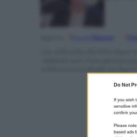
Google
Discover
Fo
Seguici su
L’ex chitarrista dei Pink Floyd,
celebrato solo il suo glorioso p
artista ancora attuale nei bran
Do Not Pr
If you wish 
sensitive in
confirm your
Please note
based ads b