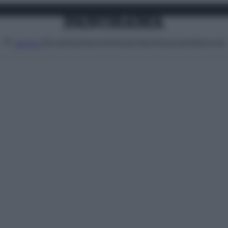
Attualità
Lifestyle
Moda
Video
Podcast
Abbonati
MENU