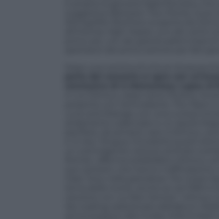
E proprio la giovane figlia Romany, che s
suggestiva
Between Two Points
, cover
Montgolfier Brothers scoperta da Gilmou
all’intensa
High Hopes
, uno dei vertici 
primo set, con dei grandi palloni bianchi 
spettatori del primo settore per farli gio
Dopo una ventina di minuti di pausa (i
parte del concerto si apre con un’ecc
conclusiva di
A Momentary Lapse of 
in cui Gilmour, dopo tanto fioretto, fa le
presente con l’ammaliante
The Piper’s 
Luck and Strange
, con una curiosa intr
andamento cadenzato e un assolo folgor
pacifiste, da sempre care a Gilmour, so
e
In Any Tongue,
introdotta quest’ulti
un coinvolgente cartone animato sull’ass
Roma!», afferma soddisfatto Gilmour, prim
sue cantanti, che hanno il difficilissim
Clare Torry nella grandiosa
The Great Gig
tema della morte, anche se nel 1990 è s
canzone con cui fare l’amore”. Gilmour 
lies waiting
, selezionata dall’album
Ratt
armonizzazioni alla Crosby Stills & Nash (