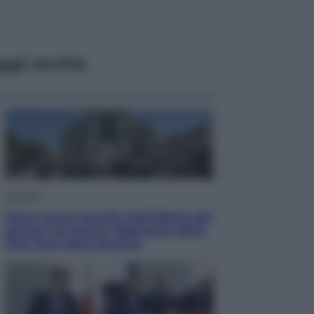
ggi anche
Attualità
Papa Leone travolto dall’affetto dei
giovani ad Assisi: l’abbraccio della
folla fuori dalla Basilica