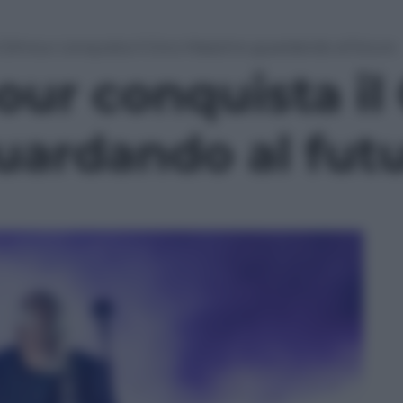
Gilmour conquista il Circo Massimo guardando al futuro
ur conquista il 
ardando al fut