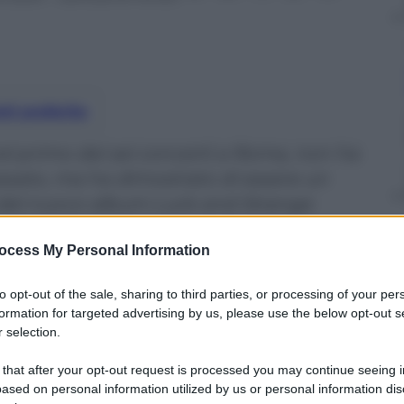
nti preferite
 nel primo dei sei concerti a Roma, non ha
assato, ma ha dimostrato di essere un
i del nuovo album Luck and Strange
ocess My Personal Information
to opt-out of the sale, sharing to third parties, or processing of your per
formation for targeted advertising by us, please use the below opt-out s
 selection.
 that after your opt-out request is processed you may continue seeing i
ased on personal information utilized by us or personal information dis