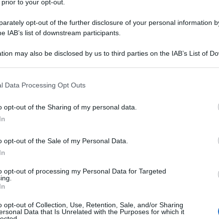
 prior to your opt-out.
rately opt-out of the further disclosure of your personal information by
he IAB’s list of downstream participants.
tion may also be disclosed by us to third parties on the IAB’s List of 
 that may further disclose it to other third parties.
rristi che qualsiasi appassionato di musica è in
 that this website/app uses one or more Google services and may gath
ta. Uno di questi è certamente
David Gilmour
, la
l Data Processing Opt Outs
e della “nuova musica classica” dei Pink Floyd, una
including but not limited to your visit or usage behaviour. You may click 
la storia del rock, che nella
Weltanschauung
 to Google and its third-party tags to use your data for below specifi
o opt-out of the Sharing of my personal data.
e come stordimento edonista. «Ho sempre avuto
ogle consent section.
ero una resa tridimensionale -ha dichiarato Gilmour
In
olling Stone- Ho voluto sempre creare qualcosa che
metri». Ed è proprio il ghiaccio bollente della sua
o opt-out of the Sale of my Personal Data.
segreti della magia della musica dei Pink Floyd,
In
ziata nel 1967, a cui il leggendario musicista
dei
sei concerti-evento al Circo Massimo di
to opt-out of processing my Personal Data for Targeted
caletta ieri, con una netta prevalenza del periodo
ing.
re più tesi, non solo per i diritti discografici, ma
In
o opt-out of Collection, Use, Retention, Sale, and/or Sharing
focus maggiore dello show è naturalmente sulle
ersonal Data that Is Unrelated with the Purposes for which it
lected.