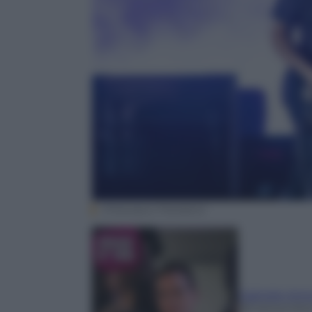
(Francesco Prandoni)
Gabriele Ant
28 Settembr