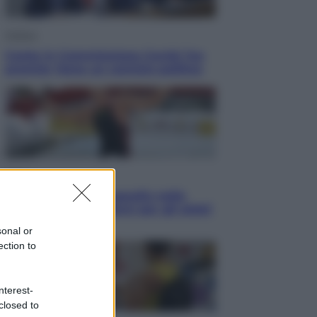
Politica
Conte in Commissione Covid: l’ex
premier tiene un comizio politico
Sport
Europei di nuoto: gasolio nella
Senna Vietato tuffarsi per gli atleti
azzurri
sonal or
ection to
nterest-
closed to