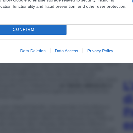
rivido della serata arriva con
Breathe (In The Air),
cation functionality and fraud prevention, and other user protection.
on
, in cui i Pink Floyd avevano abbandonato allora i
ensione terrena, sul respiro, sull’essenza stessa
nfronto/scontro con il tempo, il fulcro tematico
CONFIRM
flessione sul trascorrere inesorabile del tempo e
elebre ticchettio di orologi. La gioiosa e solare
Fat
ogressive
Atom Heart Mother
, contagia il pubblico
Data Deletion
Data Access
Privacy Policy
to e con il suo finale esaltante. Si torna in un
entale
Marooned
, tratta dall’album
The Division Bell
el concerto indugia sapientemente sulle mani rugose
tà di prolungare le note, suonando solo quelle
ione di Miles Davis. Uno dei momenti più
show è sicuramente la monumentale
Wish you were
L
long
del Circo Massimo in
un ideale abbraccio a
nza e con la sua prolungata assenza, ha fornito
d
ink Floyd.
coro «David! David!», che prende il microfono e
P
roppo gentili. Volevo presentarvi la mia amabile
formata da Adam Betts alla batteria, Guy Pratt al
e
e tastiere, Ben Worsley alla chitarra, Hattie e
cori e al pianoforte, Romany Gilmour a voce e cori.