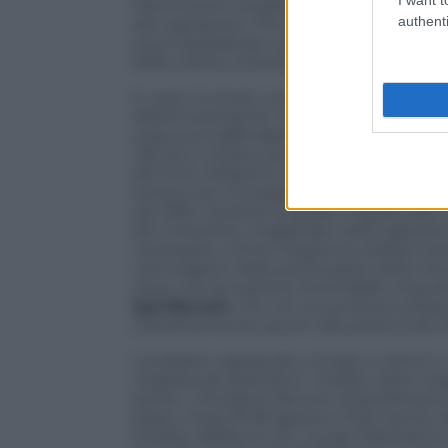
Hammond e al piano elettrico. Il primo b
authenti
dal capolavoro
The Dark Side of The Mo
suoni spaziali per concentrarsi sulla dim
della nostra umanità.
E cosa c’è di più umano del continuo co
dell’emozionante
Time
, una profonda ri
sulla sua inafferrabilità, introdotta dal c
Old Sun
, il brano più pop dell’album pr
del Circo Massimo con il suo groove serra
terreno più introspettivo con la strum
del 1994, durante la quale il regista d
del chitarrista, magistrale nella capaci
necessarie, come insegna la celebre lez
coinvolgenti della prima parte dello 
here
, che fa scattare l’inevitabile
sing a
Syd Barrett
, che con la sua breve prese
costantemente spunti alla poetica dei P
Il pubblico applaude a lungo e canta in 
ringrazia gli spettatori: «Grazie, siete t
band». Una band davvero straordinaria, 
basso, Greg Phillinganes e Rob Gentry all
Charley Webb ai cori, Louise Marshall ai 