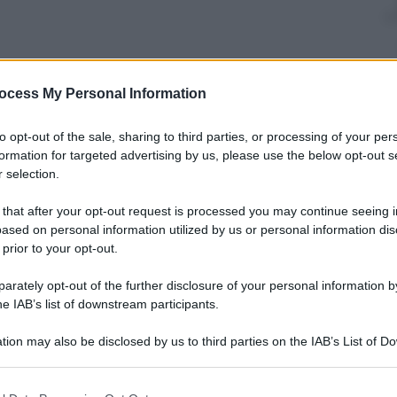
nti preferite
ocess My Personal Information
h vuole smentire i detrattori: “Ora la
to opt-out of the sale, sharing to third parties, or processing of your per
formation for targeted advertising by us, please use the below opt-out s
tici di F. Tranquillo
 selection.
 that after your opt-out request is processed you may continue seeing i
ased on personal information utilized by us or personal information dis
 prior to your opt-out.
rately opt-out of the further disclosure of your personal information by
he IAB’s list of downstream participants.
tion may also be disclosed by us to third parties on the IAB’s List of 
 that may further disclose it to other third parties.
 that this website/app uses one or more Google services and may gath