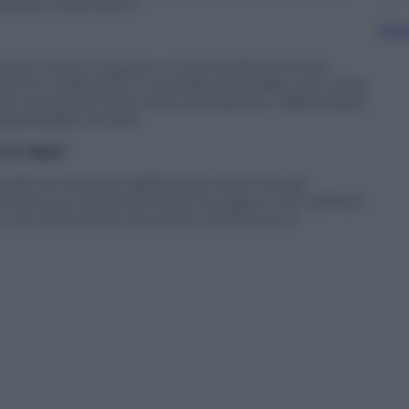
osa più importante”.
Sfog
 ancora a Miami, seguita a ruota da Oklahoma se
ortunio. Indiana ha un grande potenziale, così come
 ancora più forte. Sono solo ipotesi. L’Nba è bella
 potrebbe vincere”.
i in Nba?
li che arrivano dall’Europa credo che gli
 di fortuna. Personalmente mi auguro che Gallinari
e far dimenticare da subito l’infortunio al