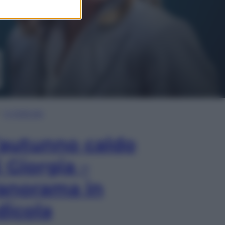
In Edicola
’autunno caldo
i Giorgia –
anorama in
dicola