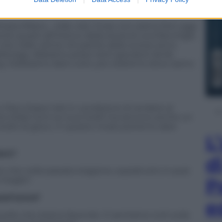
impia Milano… (ride ndr). Forse non siamo forti oggi
e questi all’interno della storia di una franchigia
che nelle ultime 40 partite dello scorso anno
lla lega. Abbiamo preso tanti giocatori da far
g. Dobbiamo dare tutto, poi vedremo dove siamo
e Paul (Gasol ndr) in condizione di rendere al
 Kobe torni sui suoi livelli ma servono anche un
o livello di gioco. In questo modo potremo dare
L
ers?
d
ù che nella passata stagione, soprattutto in post
P
 meglio”.
uest’anno?
e
uello che stiamo facendo. Ci sentiamo tutti sulla