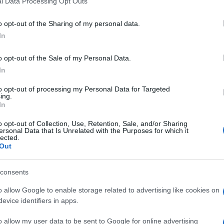
l Data Processing Opt Outs
including but not limited to your visit or usage behaviour. You may click 
 to Google and its third-party tags to use your data for below specifi
o opt-out of the Sharing of my personal data.
ogle consent section.
In
14. Dopo i giudizi, le classifiche e le chiacchiere
o opt-out of the Sale of my Personal Data.
tates) di pre stagione, i
Lakers di Mike D’Antoni
e a scrollarsi di dosso lo
scetticismo
che aleggia
In
chigia.
to opt-out of processing my Personal Data for Targeted
ra essere proprio il coach ex Olimpia Milano che
ing.
In
ld Peace e gli arrivi di giovani interessanti, su
e i detrattori che vedono i Lakers fuori dal lotto di
o opt-out of Collection, Use, Retention, Sale, and/or Sharing
ersonal Data that Is Unrelated with the Purposes for which it
lected.
s?
Out
i forma per una squadra ancora in preseason è già
o tornerà Kobe vi dico subito che non so niente.
consents
o allow Google to enable storage related to advertising like cookies on
evice identifiers in apps.
anno scorso. Probabilmente all’inizio dovrò far
o allow my user data to be sent to Google for online advertising
fondamentale”.