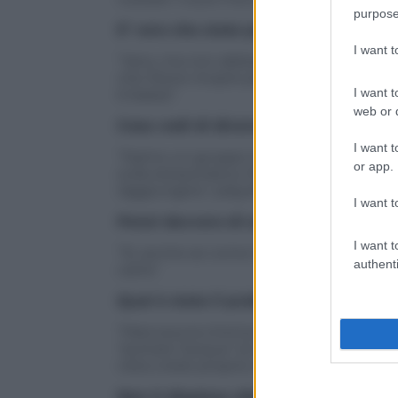
purpose
E’ vero che state pensando al turnov
I want 
“Vero, ma non abbiamo ancora deciso. Di 
che Steve ricopre per la squadra non ved
I want t
è bassa”.
web or d
Cosa vedi di diverso rispetto allo sco
I want t
“Siamo un gruppo migliore in cui tutti i 
or app.
sulla stessa barca. Penso che in questo
raggiungere i playoff”.
I want t
Pensi davvero di avere in mano un sq
I want t
“Sì, anche se come talento di sicuro no
authenti
carta”.
Qual è stato il problema della scorsa
“Mancava la chimica. Eravamo infarciti 
“portare l’acqua” al compagno. Tutti vo
vista credo proprio che la squadra di qu
Non ti dispiace allenare la squadra 