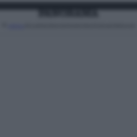
Attualità
Lifestyle
Moda
Video
Podcast
Abbonati
MENU