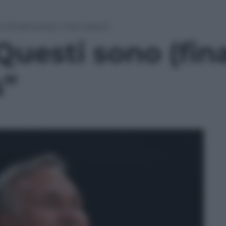
o (finalmente) i miei Lakers”
Questi sono (fin
s”