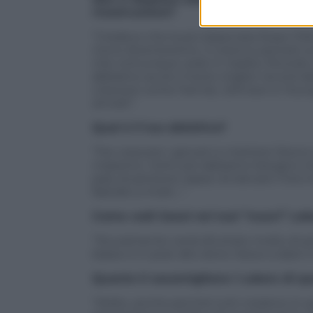
ricostruzione?
“Credevo che la più blasonata fosse l’Ol
ma lo diventeremo. Ci stanno periodi com
che comunque vedo in risalita. Ricordo 
abbiamo avuto il terzo miglior record de
crescere come Farmar, Johnson e Youn
arrivati”.
Qual è il tuo obiettivo?
“Far crescere i giovani e mettere Steve 
massimo. Certo poi abbiamo bisogno che
paio di persone capaci di elevare il lor
fastidio a molti…”.
Come vedi Gasol nei tuoi “nuovi” Lak
“Sicuramente verrà sfruttato molto di pi
basso e in post alto dove riesce a dare il
Quanto ti assomigliano i Lakers di q
“Molto, anche perché tutti credono in q