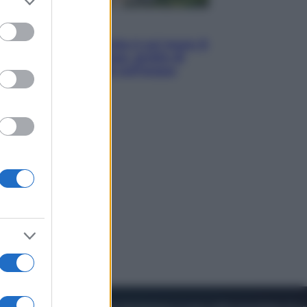
to grant or
ed purposes
Viaggi
La Thailandia segreta è sul mare: 8
luoghi tra delfini rosa, grotte di
smeraldo e villaggi sull’acqua