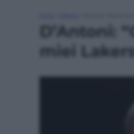
Home
»
Lifestyle
»
D’Antoni: “Questi son
D’Antoni: “
miei Laker