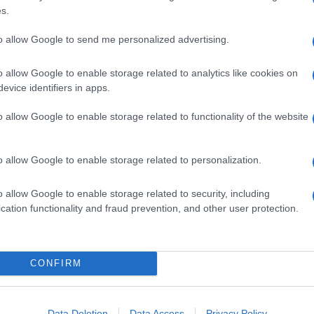
s.
er?
to allow Google to send me personalized advertising.
certo considerata l’età, gli infortuni e l’importanza
o il senso di farlo giocare quando la posta in palio
o allow Google to enable storage related to analytics like cookies on
evice identifiers in apps.
rso anno?
o allow Google to enable storage related to functionality of the website
giocatori hanno deciso di sposare la causa e salire
 modo potremo ottenere buoni risultati e
o allow Google to enable storage related to personalization.
uadra da playoff?
o allow Google to enable storage related to security, including
n siamo forti come lo scorso anno. Perlomeno sulla
cation functionality and fraud prevention, and other user protection.
 stagione?
di All-Star ma con non c’era nessuno disposto a
CONFIRM
levano berla quell’acqua. Sotto questo punto di
est’anno sia migliore”.
Nba più blasonata al mondo in un momento di
Data Deletion
Data Access
Privacy Policy