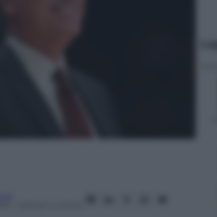
Le
oli
013
– Lettura: 4 minuti