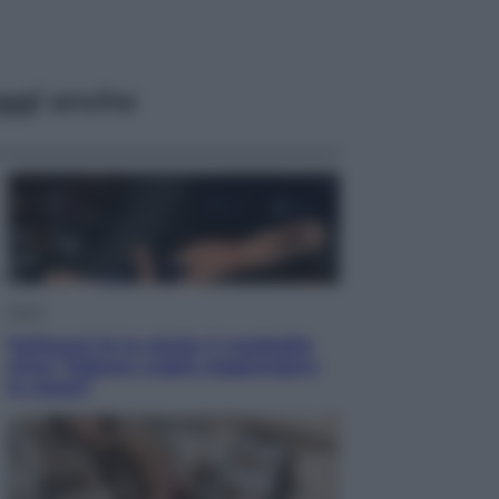
ggi anche
Sport
Pellacani fa la storia: 5 medaglie
d’oro “Adesso voglio raggiungere
le cinesi”