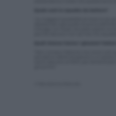
stessa barca e credo che questa sia la c
Quale sarà la squadra da battere?
“Le maggiori possibilità di titolo le do
Westbrook sarà quello di prima dell’inf
Chicago con Rose che pare essere tornato
perché davvero non sai mai che squadra
Quali chance hanno i giocatori italian
“Non conosco Datome ma come tutti quel
serviranno determinazione e un pizzico
rientri davvero al 100%, per dimenticare 
ginocchio”.
© Riproduzione Riservata