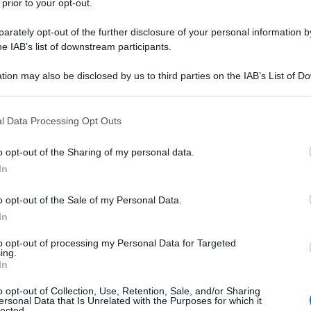
 prior to your opt-out.
rately opt-out of the further disclosure of your personal information by
he IAB’s list of downstream participants.
tion may also be disclosed by us to third parties on the IAB’s List of 
 that may further disclose it to other third parties.
 that this website/app uses one or more Google services and may gath
l Data Processing Opt Outs
including but not limited to your visit or usage behaviour. You may click 
 to Google and its third-party tags to use your data for below specifi
o opt-out of the Sharing of my personal data.
ogle consent section.
y
In
o opt-out of the Sale of my Personal Data.
e minaccia del granchio blu che sta distruggendo le
In
 che un modo per combatterlo è farlo diventare
ato sperimentando una nuova pasta proteica che è
to opt-out of processing my Personal Data for Targeted
pini.
ing.
In
 blend di semola con piselli, con lupini, con
rcato di chi vuole mangiare orientandosi
o opt-out of Collection, Use, Retention, Sale, and/or Sharing
ersonal Data that Is Unrelated with the Purposes for which it
omunque con sughi aggiunti a basso tenore
lected.