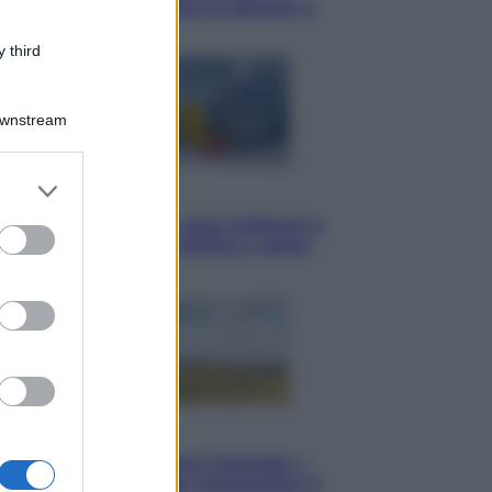
Torino: Jannik valuta se giocare a
Cincinnati
 third
Downstream
er and store
Cronaca
to grant or
Dolomiti Superski, ecco rimborsi e
ed purposes
voucher: chi ne ha diritto e come
chiederli
Energia
Aiuto! In Italia manca l’energia. I
quattro ostacoli che minacciano il