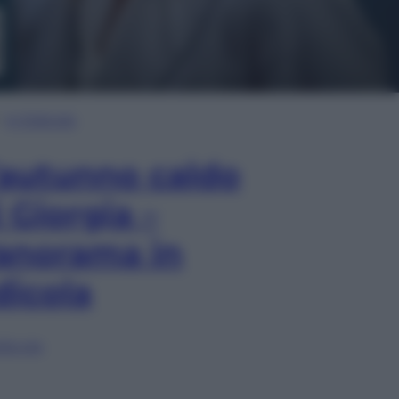
In Edicola
’autunno caldo
i Giorgia –
anorama in
dicola
lia ora