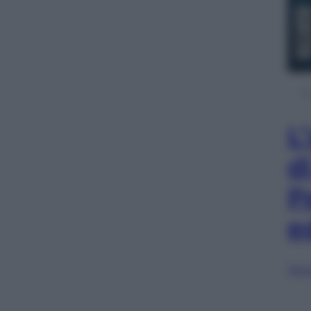
L
d
P
e
Sfog