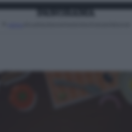
Attualità
Lifestyle
Moda
Video
Podcast
Abbonati
MENU