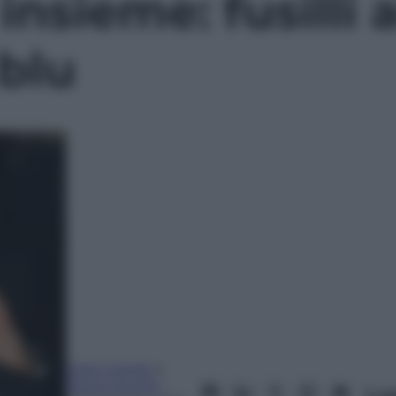
nsieme: fusilli a
 blu
Carlo Cambi
e
Petra Carsetti
Le