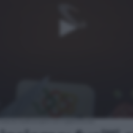
ieme: fusilli ai lupini con il granchio blu