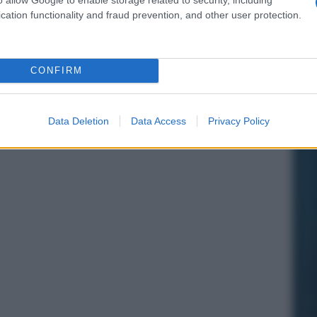
mante ligure metodo classico incontro di
inato in immersione in mare. Vanno benissimo uno
cation functionality and fraud prevention, and other user protection.
to oppure uno spumante siciliano da Nerello
CONFIRM
Data Deletion
Data Access
Privacy Policy
Food