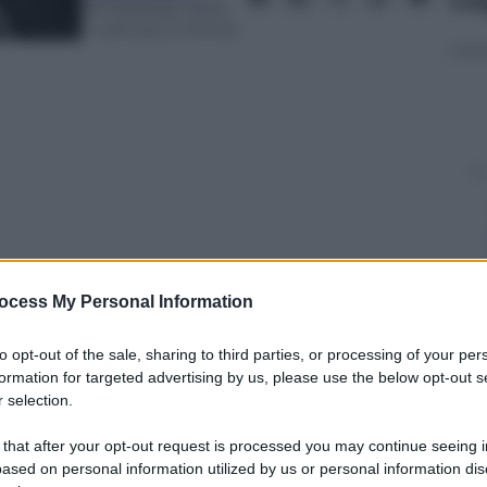
23 Febbraio 2025
– Lettura: 2 minuti
ocess My Personal Information
to opt-out of the sale, sharing to third parties, or processing of your per
nti preferite
formation for targeted advertising by us, please use the below opt-out s
 selection.
ini con il granchio blu
 that after your opt-out request is processed you may continue seeing i
ased on personal information utilized by us or personal information dis