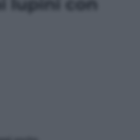
i lupini con
ggi anche