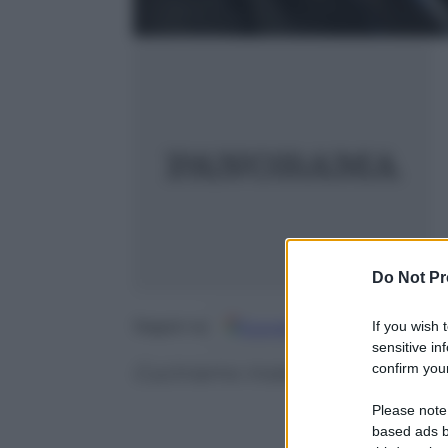
Do Not Pr
If you wish 
Google
Discover
Fo
Seguici su
sensitive in
confirm your
Cuciniamo insieme: fusilli ai lup
Please note
based ads b