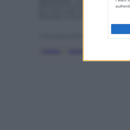
Abbinamento
– Abbiamo scelto uno spu
Bianchetta Genovese e Vermentino aff
authenti
spumante sardo da Vermentino o Torba
Mascalese vinificato in bianco.
© Riproduzione Riservata
Cucina
, 
Cuciniamo Insieme
, 