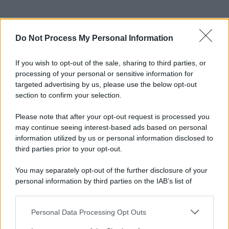
Do Not Process My Personal Information
If you wish to opt-out of the sale, sharing to third parties, or
processing of your personal or sensitive information for
targeted advertising by us, please use the below opt-out
section to confirm your selection.
Please note that after your opt-out request is processed you
may continue seeing interest-based ads based on personal
information utilized by us or personal information disclosed to
third parties prior to your opt-out.
You may separately opt-out of the further disclosure of your
personal information by third parties on the IAB’s list of
downstream participants.
Personal Data Processing Opt Outs
This information may also be disclosed by us to third parties
on the IAB’s List of Downstream Participants that may further