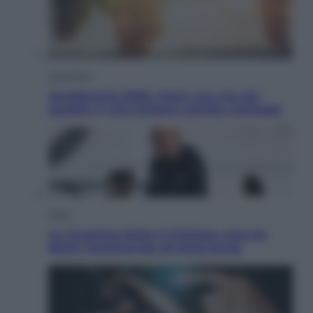
Economia
Vendemmia 2026, meno uva ma più
qualità: il vino italiano cambia strategia
Sport
La Juventus batte il Chelsea: cosa ha
detto l’amichevole di Hong Kong