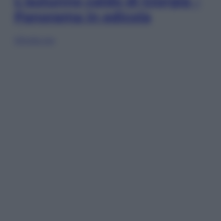
L’autunno caldo di Giorgia –
Panorama in edicola
Sfoglia ora