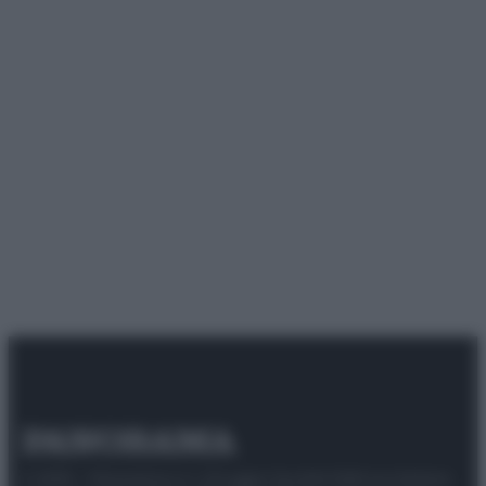
© 2025 – Panorama s.r.l. (Gruppo Società Editrice Italiana