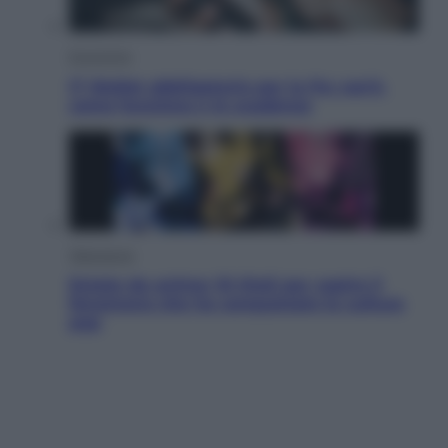
Economia
IT Wallet obbligatorio per la Pa: cos’è,
come funziona e le scadenze
Televisione
Estate da anime: 10 titoli per capire il
fenomeno che ha conquistato la cultura
pop