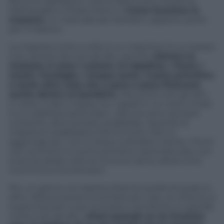
fanno le operazioni. Così le descrivono Susanna
Mattiangeli e Chiara Carrer in
Come funziona la
maestra
, un manuale per bambini, appena uscito
per Il Castoro.
La maestra («che a volte è un maschio») è un essere
a sé, diverso da tutti gli altri, perché
«Dentro la
maestra ci sono i numeri, le tabelline, i fiumi, i
monti, l’orologio, i cinque sensi, l’uomo primitivo
e tante altre cose che a poco a poco finiscono
anche dentro ai bambini».
Ma come tutti gli altri,
si veste, è alta o bassa, ha i capelli in un certo modo
e un carattere particolare. «Alcune sono sempre
contente, altre sempre arrabbiate. Quando la
maestra è arrabbiata si ferma tutto. Non si
aggiunge più, non si riesce a dividere niente, i fiumi
non scorrono e l’uomo primitivo resta bloccato con
la lancia alzata. Solo se torna la calma, allora tutto
ricomincia a funzionare».
Poi, un giorno, la maestra diventa quella di qualcun
altro. Allora si potrà incontrarla per caso, al cinema, al
supermercato e per la strada e sembrerà un grande
come tutti gli altri.
«Però quando se ne incontra