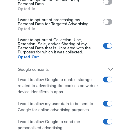
Personal Data.
not limited to your visit or usage behaviour. You may click to
Opted In
grant or deny consent to Google and its third-party tags to
use your data for below specified purposes in below Google
I want to opt-out of processing my
consent section.
Personal Data for Targeted Advertising.
Opted In
I want to opt-out of Collection, Use,
Retention, Sale, and/or Sharing of my
Personal Data that Is Unrelated with the
Purposes for which it was collected.
Opted Out
Google consents
I want to allow Google to enable storage
related to advertising like cookies on web or
device identifiers in apps.
I want to allow my user data to be sent to
Google for online advertising purposes.
I want to allow Google to send me
personalized advertising.