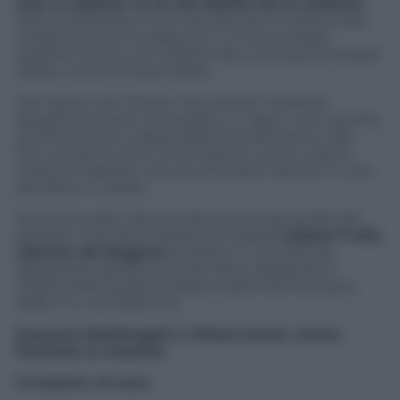
una, si capisce. Si sa che quella era la maestra
.
Solo, è diventata un po’ più piccola. E insieme alla
maestra, anche la classe, se ci si ritorna dopo
qualche tempo, si è trasformata, è sempre la stessa
classe, ma si è rimpicciolita».
Ma il gioco non finisce mai, perché «quando
bisogna ritrovare una poesia, un lago o una vecchia
storia sentita in classe, basta cercare bene e alla
fine usciranno fuori tutti insieme, come li aveva
messi la maestra, i più piccoli seduti davanti e i più
alti dietro in piedi».
Ecco la scuola, vista con gli occhi (scanzonati) dei
bambini. Che Anna Sicilia coinvolgerà
sabato 11 alla
Libreria dei Ragazzi
di Milano in una lettura
laboratorio ispirata a questo libro: disegnare il
ritratto della propria maestra sarà il loro compito,
dalle 17 in via Tadino 53.
Susanna Mattiangeli e Chiara Carrer,
Come
funziona la maestra
Il Castoro, 14 euro