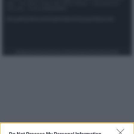
spa) – Via Vittor Pisani 28, 20124 Milano – riproduzione
riservata – P.IVA 10518230965
Attualità
Lifestyle
Moda
Video
Podcast
Abbonati
Preferenze Privacy
Privacy Policy
Cookie Policy
Note legali