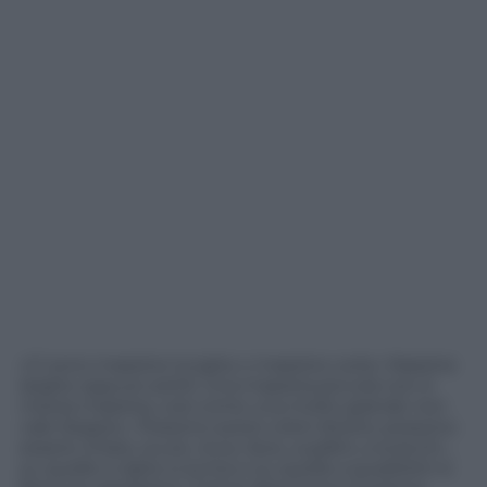
«Ci sono maestre lunghe o maestre corte. Maestre
larghe oppure sottili. Una maestra piccola non è
mezza maestra, così come una molto grande non
vale doppio». Possono avere colori diversi, possono
essere chiare, scure, ricce, lisce, a pallini, a scacchi…
su quelle a righe si scrive e su quelle a quadretti si