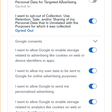
consent section.
Personal Data for Targeted Advertising.
Opted In
I want to opt-out of Collection, Use,
Retention, Sale, and/or Sharing of my
Personal Data that Is Unrelated with the
Purposes for which it was collected.
Opted Out
Google consents
I want to allow Google to enable storage
related to advertising like cookies on web or
device identifiers in apps.
I want to allow my user data to be sent to
Google for online advertising purposes.
I want to allow Google to send me
personalized advertising.
I want to allow Google to enable storage
related to analytics like cookies on web or