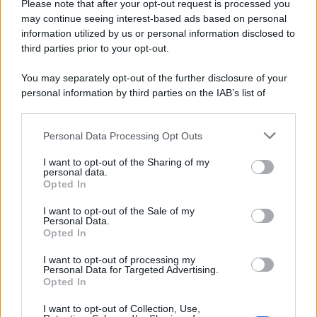
Please note that after your opt-out request is processed you
may continue seeing interest-based ads based on personal
information utilized by us or personal information disclosed to
third parties prior to your opt-out.
You may separately opt-out of the further disclosure of your
personal information by third parties on the IAB’s list of
downstream participants.
Personal Data Processing Opt Outs
This information may also be disclosed by us to third parties
on the IAB’s List of Downstream Participants that may further
I want to opt-out of the Sharing of my
disclose it to other third parties.
personal data.
Opted In
Please note that this website/app uses one or more Google
services and may gather and store information including but
I want to opt-out of the Sale of my
Personal Data.
not limited to your visit or usage behaviour. You may click to
Opted In
grant or deny consent to Google and its third-party tags to
use your data for below specified purposes in below Google
I want to opt-out of processing my
consent section.
Personal Data for Targeted Advertising.
Opted In
I want to opt-out of Collection, Use,