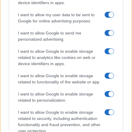
device identifiers in apps.
I want to allow my user data to be sent to
Google for online advertising purposes.
I want to allow Google to send me
personalized advertising.
I want to allow Google to enable storage
related to analytics like cookies on web or
device identifiers in apps.
I want to allow Google to enable storage
related to functionality of the website or app.
I want to allow Google to enable storage
related to personalization.
I want to allow Google to enable storage
related to security, including authentication
functionality and fraud prevention, and other
user protection.