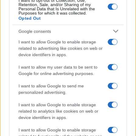
I want to opt-out of Collection, Use,
Retention, Sale, and/or Sharing of my
Personal Data that Is Unrelated with the
Purposes for which it was collected.
Opted Out
Google consents
I want to allow Google to enable storage
related to advertising like cookies on web or
device identifiers in apps.
I want to allow my user data to be sent to
Google for online advertising purposes.
I want to allow Google to send me
personalized advertising.
I want to allow Google to enable storage
related to analytics like cookies on web or
device identifiers in apps.
I want to allow Google to enable storage