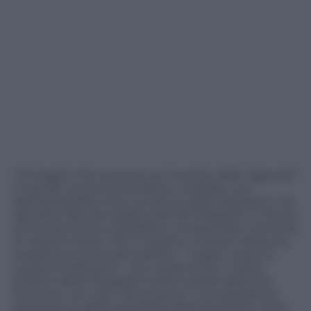
“Immagini che scorrono sul monitor delle “agenzie”:
il mondo come lo avvertiamo, mediato, non
dall’impossibile ritmo continuo delle televisioni, ma
dal ritmo discreto degli scatti dei fotografi; un flusso
di momenti che inquadrano una giornata. Una serie
di “istanti infiniti” che ci aiutano a vedere. Nessuna
ambizione di primato estetico – troppo veloce e
caotica la selezione – ma, certamente, il valore
estetico delle fotografie scelte è parte della loro
funzione: non solo “documento”, ma soprattutto
espressione delle possibilità della fotografia come