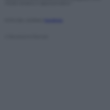
media narrativo e rappresentativo.”
FOTO DEL GIORNO:
l’archivio
© Riproduzione Riservata