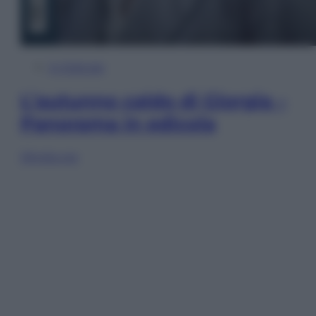
In Edicola
L’autunno caldo di Giorgia –
Panorama in edicola
Sfoglia ora