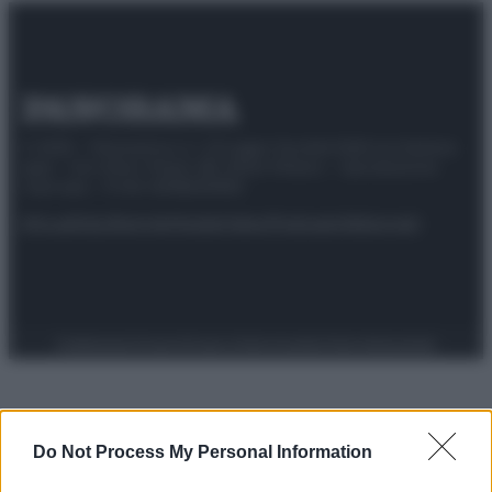
© 2025 – Panorama s.r.l. (Gruppo Società Editrice Italiana
spa) – Via Vittor Pisani 28, 20124 Milano – riproduzione
riservata – P.IVA 10518230965
Attualità
Lifestyle
Moda
Video
Podcast
Abbonati
Preferenze Privacy
Privacy Policy
Cookie Policy
Note legali
Do Not Process My Personal Information