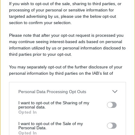
If you wish to opt-out of the sale, sharing to third parties, or
processing of your personal or sensitive information for
targeted advertising by us, please use the below opt-out
section to confirm your selection.
Please note that after your opt-out request is processed you
may continue seeing interest-based ads based on personal
information utilized by us or personal information disclosed to
third parties prior to your opt-out.
You may separately opt-out of the further disclosure of your
personal information by third parties on the IAB’s list of
downstream participants.
Personal Data Processing Opt Outs
This information may also be disclosed by us to third parties
on the IAB’s List of Downstream Participants that may further
I want to opt-out of the Sharing of my
disclose it to other third parties.
personal data.
Opted In
Please note that this website/app uses one or more Google
services and may gather and store information including but
I want to opt-out of the Sale of my
Personal Data.
not limited to your visit or usage behaviour. You may click to
Opted In
grant or deny consent to Google and its third-party tags to