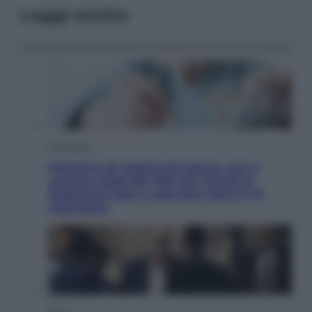
Leggi anche
Economia
Pensione di agosto più bassa, non è
sempre colpa del 730: chi rischia la
trattenuta Inps e cosa fare entro il 15
settembre
Sport