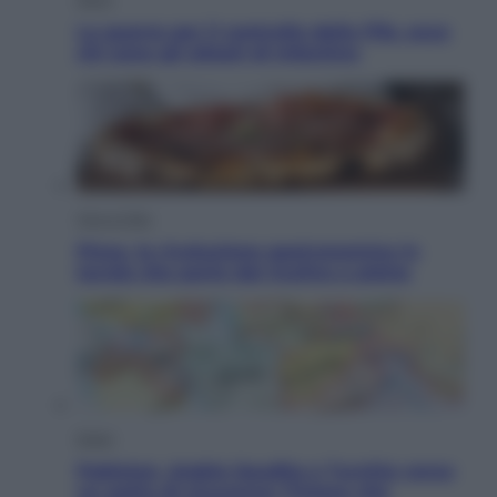
La guerra per il controllo della Fifa, ecco
chi sono gli alleati di Infantino
Vino e Cibo
Pizza, la rivoluzione gastronomica in
tavola che parte dal mulino a pietra
Esteri
Pakistan, Arabia Saudita e Turchia verso
un patto di sicurezza: l’intesa che