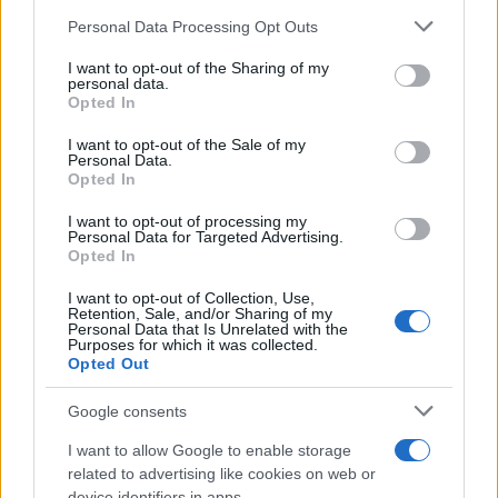
Personal Data Processing Opt Outs
This information may also be disclosed by us to third parties
on the IAB’s List of Downstream Participants that may further
I want to opt-out of the Sharing of my
disclose it to other third parties.
personal data.
Opted In
Please note that this website/app uses one or more Google
services and may gather and store information including but
I want to opt-out of the Sale of my
Personal Data.
not limited to your visit or usage behaviour. You may click to
Opted In
grant or deny consent to Google and its third-party tags to
use your data for below specified purposes in below Google
I want to opt-out of processing my
consent section.
Personal Data for Targeted Advertising.
Opted In
I want to opt-out of Collection, Use,
Retention, Sale, and/or Sharing of my
Personal Data that Is Unrelated with the
Purposes for which it was collected.
Opted Out
Google consents
I want to allow Google to enable storage
related to advertising like cookies on web or
device identifiers in apps.