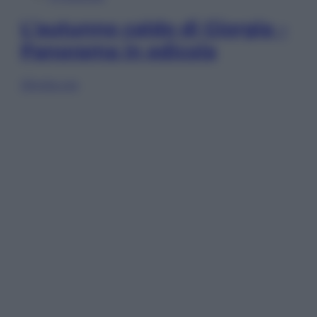
L’autunno caldo di Giorgia –
Panorama in edicola
Sfoglia ora