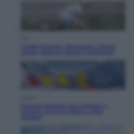
Sport
I dubbi di Sinner, fisioterapia a Torino:
Jannik valuta se giocare a Cincinnati
Cronaca
Dolomiti Superski, ecco rimborsi e
voucher: chi ne ha diritto e come
chiederli