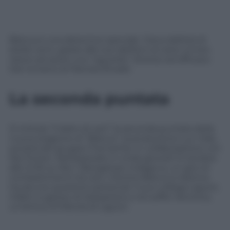
Blanca è una detective speciale. Cieca dall’età di
dodici anni, grazie alle sue abilità e al cane Linneo
riesce ad avere uno “sguardo” diverso ed efficace.
Dai romanzi di Patrizia Rinaldi.
La seconda puntata
Si intitola “Il ladro di cani” la seconda puntata della
nuova stagione di “Blanca”, la produzione Lux Vide,
società del gruppo Fremantle, in collaborazione con
Rai Fiction. Nell’episodio in onda giovedì 12 ottobre
alle 21.30 su Rai 1, Bacigalupo indaga su un giro di
combattimenti tra cani, mentre Blanca si districa
tra alcune questioni personali. Il suo collega Liguori,
infatti, è geloso di Sebastiano e lei soffre Veronica,
un’amica d’infanzia di Liguori.