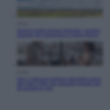
Energia
Aiuto! in Italia manca l’energia. I quattro
ostacoli che minacciano il nostro futuro
Cinema
Tony, il giovane Anthony Bourdain prima
del mito: il film che racconta l’estate che
gli cambiò la vita