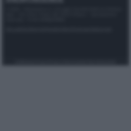
© 2025 – Panorama s.r.l. (Gruppo Società Editrice Italiana
spa) – Via Vittor Pisani 28, 20124 Milano – riproduzione
riservata – P.IVA 10518230965
Attualità
Lifestyle
Moda
Video
Podcast
Abbonati
Preferenze Privacy
Privacy Policy
Cookie Policy
Note legali