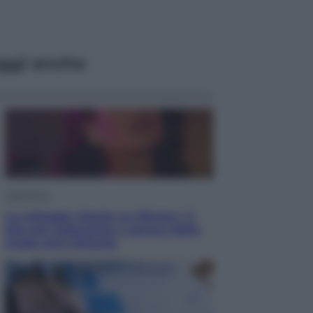
ggi anche
Televisione
Le schegge riporta su Disney+ il
lato più seducente e oscuro della
moda anni Ottanta