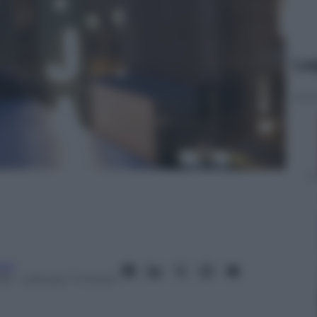
Le
oni
15
– Lettura: 7 minuti