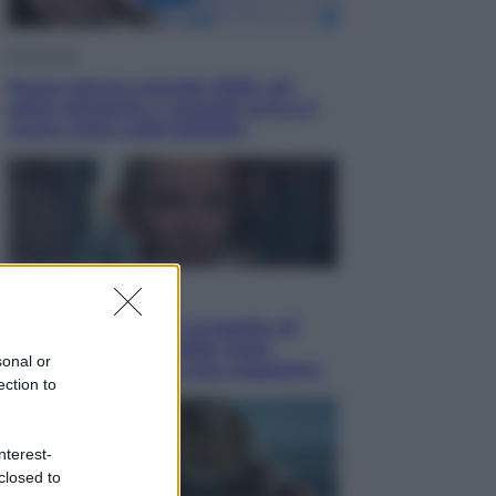
Economia
Nuovo bonus energia 2026, chi
potrà ottenerlo e quando arriva il
nuovo aiuto sulle bollette
Televisione
Squid Game USA, il progetto di
David Fincher sarebbe stato
sonal or
accantonato. Ecco cosa sappiamo
ection to
nterest-
closed to