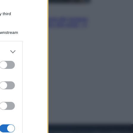
Cinema
 third
Robin Hood – Il prezzo del sangue:
Hugh Jackman, altro che eroe! – Il
video in esclusiva
Downstream
er and store
to grant or
ed purposes