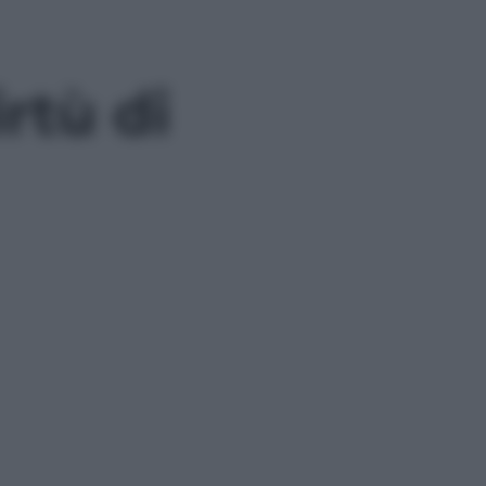
rtù di