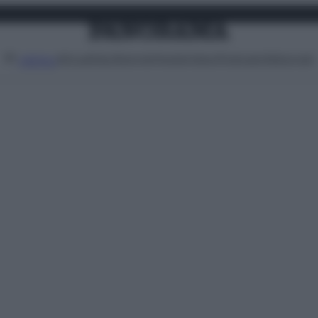
Attualità
Lifestyle
Moda
Video
Podcast
Abbonati
MENU