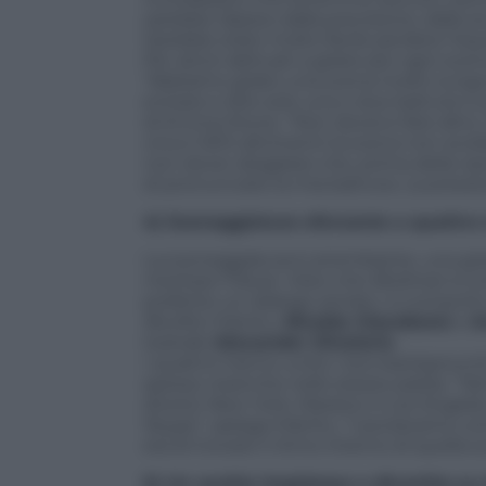
sarebbe dipeso dalla precisione, dalla sic
Sarebbe stato molto facile perdere l’equi
Per attori abituati a girare per ogni sce
“Abbiamo girato una scena molto lunga
entrare e dire solo una o due battute e 
di Emma Stone. “Non dovevo fare altro,
circa il 30% altrimenti la scena non avr
non dover sbagliare che, prima della rip
di pronunciare la mia battuta. La press
4) Sceneggiatura sferzante a quattro
La sceneggiatura è arrembante, una gir
meritare l’Oscar. Visto che
Birdman
si s
preferito un dialogo serrato. A comporlo
Biutiful
, Iñárritu,
Nicolás Giacobone
e
A
teatrale
Alexander Dinelaris
.
I quattro hanno unito i loro backgroun
spesso neanche nello stesso paese. “Nel
diversi: New York, Messico o Los Angele
Skype”, spiega Iñárritu. “Lavoravamo c
era di trovare il ritmo interno di quella 
5) Un occhio impietoso o divertito su