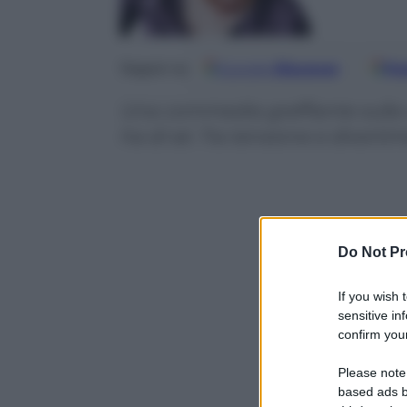
Google
Discover
Fo
Seguici su
Una commedia graffiante sulla c
ha di sé. Tra tensione e diverti
Do Not Pr
If you wish 
sensitive in
confirm your
Please note
based ads b