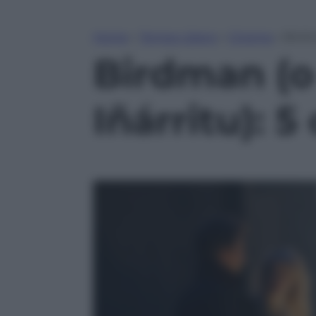
Home
»
Tempo Libero
»
Cinema
»
Birdma
Birdman (o 
Iñárritu): 