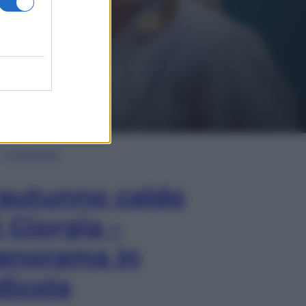
In Edicola
’autunno caldo
i Giorgia –
anorama in
dicola