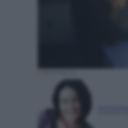
20th Century Fox
Simona Sant
5 Febbraio 20