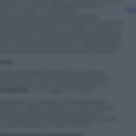
urezza in se stessi e dalla fiducia reciproca.
Sfog
librio e cadere”, ricorda Iñárritu.
na più ciak è stata un’esperienza sfibrante:
 e importante tra Michael ed Edward in cui dovevo
poi portare Edward dietro un angolo”, è il racconto
 ma Alejandro mi ha detto che dovevo rallentare di
ebbe funzionato. Mi sono talmente agitata all’idea di
resa, mi sono seduta fuori scena, incapace perfino
ione era immensa, proprio come avviene a teatro”.
 mani
andola di stilettate caustiche che potrebbe
viluppa come un solo piano sequenza, è stato
 sono state le stesse mani che erano dietro a
rmando Bo
, a cui si è aggiunto l’autore
d lavorando non sempre nello stesso luogo e
 tempo ci siamo incontrati varie volte in luoghi
s. Abbiamo lavorato per due anni attraverso
ontemporaneamente sulla stessa pagina e la sfida
scena senza perdere il flusso narrativo”.
 Hollywood, fama, social network