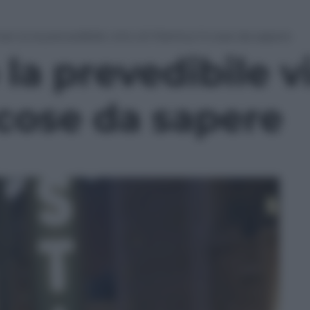
n (o la prevedibile virtù di Iñárritu): 5 cose da sapere
la prevedibile vi
5 cose da sapere