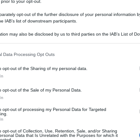
 prior to your opt-out.
rately opt-out of the further disclosure of your personal information by
he IAB’s list of downstream participants.
di Venezia se ne era uscito a mani vuote (neanche
ura, ahinoi). Ma
Birdman o (L’imprevedibile virtù
ssicano
Alejandro González Iñárritu
, si è rifatto in
tion may also be disclosed by us to third parties on the IAB’s List of 
igliore commedia e migliore sceneggiatura
 that may further disclose it to other third parties.
candidature agli Oscar.
 that this website/app uses one or more Google services and may gath
 commedia graffiante, che si fa largo a suon di
l Data Processing Opt Outs
o tecnico, nell’uso della macchina da presa come
including but not limited to your visit or usage behaviour. You may click 
gio interiore, una battaglia tra l’immagine che
 to Google and its third-party tags to use your data for below specifi
o opt-out of the Sharing of my personal data.
amente siamo. È meno intimo di
21 grammi
o meno
ogle consent section.
le ma sottilmente caustico e lancinante e conferma
In
ul filo latente della tensione per librarsi in un
o opt-out of the Sale of my Personal Data.
In
mprevedibile virtù dell’ignoranza)
:
tman
to opt-out of processing my Personal Data for Targeted
ing.
In
son, attore in declino diventato famoso per aver
n una serie di blockbuster di successo. Non più
o opt-out of Collection, Use, Retention, Sale, and/or Sharing
 dimostrare agli altri e a se stesso che il suo talento
ersonal Data that Is Unrelated with the Purposes for which it
Per questo, avventatamente e probabilmente al di
lected.