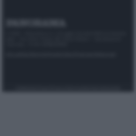
© 2025 – Panorama s.r.l. (Gruppo Società Editrice Italiana
spa) – Via Vittor Pisani 28, 20124 Milano – riproduzione
riservata – P.IVA 10518230965
Attualità
Lifestyle
Moda
Video
Podcast
Abbonati
Preferenze Privacy
Privacy Policy
Cookie Policy
Note legali