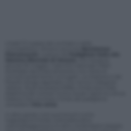
L’Italia? È il paese dei contrasti e delle
contraddizioni. Almeno secondo
Bartolomeo
Pietromacchi
, curatore del
Padiglione Italia alla
55esima Biennale di Venezia
, che inaugura
giovedì 30 maggio. L’identità nazionale infatti
andrebbe declinata attraverso una «Serie di
concetti polarmente coniugati». La citazione è dal
filosofo Giorgio Agamben che nel suo
Categorie
italiane. Studi di poetica
(1996), rintracciava nella
dialettica dei contrari l’unica via per capire la cultura
italiana. Così va inteso il titolo del padiglione
veneziano:
Vice versa
.
In altre parole, tutti quei binomi come
tragedia/commedia, ordine/disordine,
velocità/leggerezza e le altre combinazioni doppie,