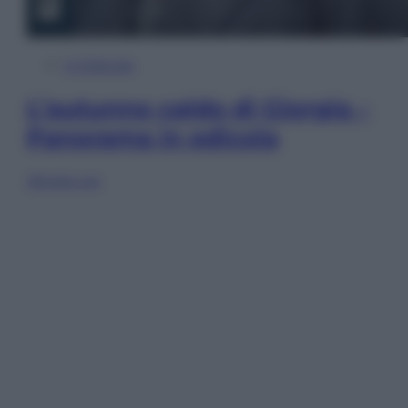
In Edicola
L’autunno caldo di Giorgia –
Panorama in edicola
Sfoglia ora