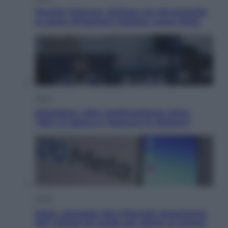
Perché Vietnam Airlines sta diventando
la porta d’ingresso italiana verso l’Asia
Sport
Maradona, altra testimonianza choc:
“Non si alzava e nessuno lo aiutava”
Esteri
Meta, stangata dal tribunale americano:
567 milioni di multa per danni ai minori