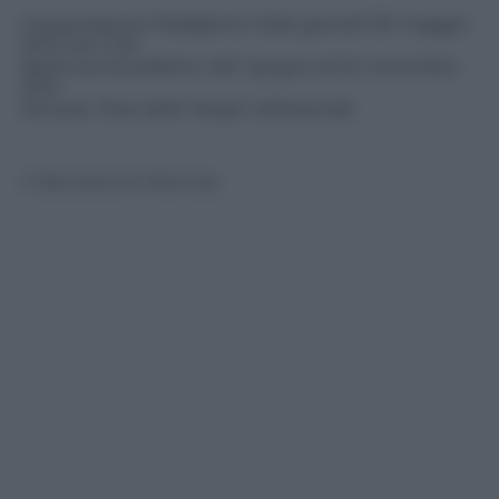
Inaugurazione Padiglione Italia: giovedì 30 maggio
2013, ore 11.30
Apertura al pubblico: dal 1 giugno al 24 novembre
2013
Venezia, Tese delle Vergini all’Arsenale
© Riproduzione Riservata