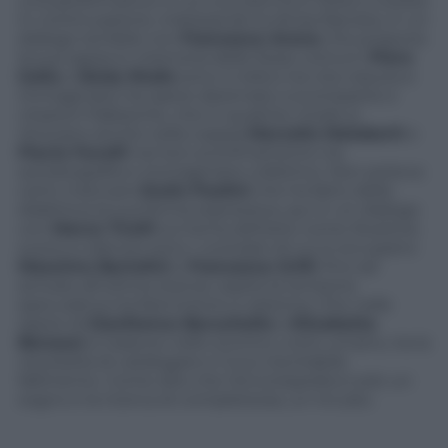
una performance in cui una donna si veste e sveste
in continuazione, indossando la divisa fascista, in un
dialogo terribile con
Francesco Arena
che propone
la sua opera in memoria delle fosse comuni.
Piero
Golia
e
Sislej Xhafa
sono in bilico tra vita vissuta e
immaginata, tra opere destinate a scomparire e
citazioni fiabesche, che in qualche modo si
ritrovano anche nella coppia
Marcello Maloberti
e
Flavio Favelli
nel loro sconfinamento tra
autobiografia e immaginario collettivo. Non poteva
certo mancare
Giulio Paolini
che ha fatto della
dialettica la sua forma espressiva, qui in un dialogo
con
Marco Tirelli
sul tema dell’arte come illusione;
suono e silenzio sono i contrasti di cui si occupano
Massimo Bartolini
e
Francesca Grilli
, fino ad
arrivare all’ultima stanza: ospita la tensione
speculativa tra frammento e sistema. Che nelle
opere di
Gianfranco Baruchello
e
Elisabetta
Benassi
si traduce nello scontro, tutto umano, tra la
necessità di catalogare e il suo inevitabile
fallimento. Come dire che l’enciclopedia è solo un
sogno e la ricerca di completezza, un incubo.