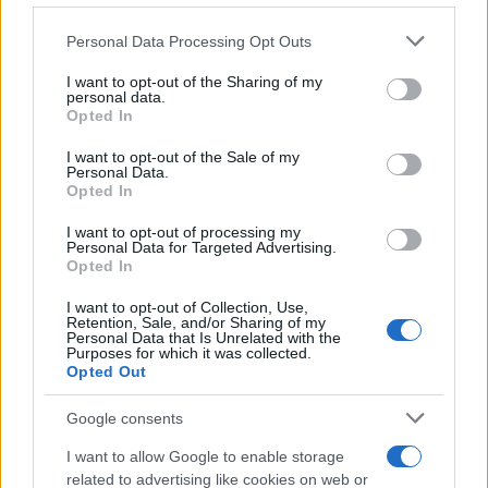
Personal Data Processing Opt Outs
This information may also be disclosed by us to third parties
on the IAB’s List of Downstream Participants that may further
I want to opt-out of the Sharing of my
disclose it to other third parties.
personal data.
Opted In
Please note that this website/app uses one or more Google
services and may gather and store information including but
I want to opt-out of the Sale of my
Personal Data.
not limited to your visit or usage behaviour. You may click to
Opted In
grant or deny consent to Google and its third-party tags to
use your data for below specified purposes in below Google
I want to opt-out of processing my
consent section.
Personal Data for Targeted Advertising.
Opted In
I want to opt-out of Collection, Use,
Retention, Sale, and/or Sharing of my
Personal Data that Is Unrelated with the
Purposes for which it was collected.
Opted Out
Google consents
I want to allow Google to enable storage
related to advertising like cookies on web or