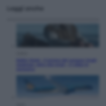
Leggi anche
Cinema
Robin Hood – Il prezzo del sangue: Hugh
Jackman, altro che eroe! – Il video in
esclusiva
Viaggi