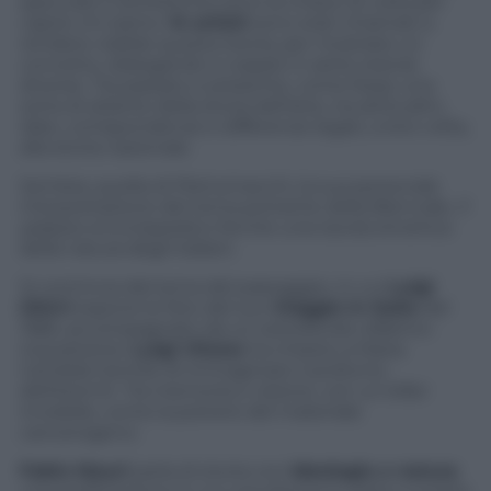
speculari e antitetiche sono la chiave di volta per
capire chi siamo.
14 artisti
sono stati chiamati a
rendere visibile questa teoria, per mostrare un
concetto, dialogando a coppie in sette stanze
diverse. Tra passato e presente, come fosse una
sorta di atlante della storia dell’arte, tra attitudini,
idee, corrispondenze e differenze legati, a loro volta,
alla storia nazionale.
Sembra, quella di Pietromacchi, la sua personale
interpretazione del tema portante della Biennale,
Il
palazzo enciclopedico
: fornire una tavola sinottica
della natura degli italiani.
Si comincia dal tema del paesaggio, in cui
Luigi
Ghirri
espone le foto del suo
Viaggio in Italia
del
1983, accompagnato da un sottofondo olfattivo
inquietante:
Luigi Vitone
ha chiesto a Maria
Candida Gentile di immaginare il profumo
dell’eternit. Tra memoria e visione, con un killer
invisibile, come la polvere del materiale
cancerogeno.
Fabio Mauri
parla di storia con
Ideologia e natura
: