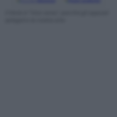
Google
Discover
Fonti preferite
Il titolo è “Vice versa”, perché gli opposti
spiegano la nostra arte