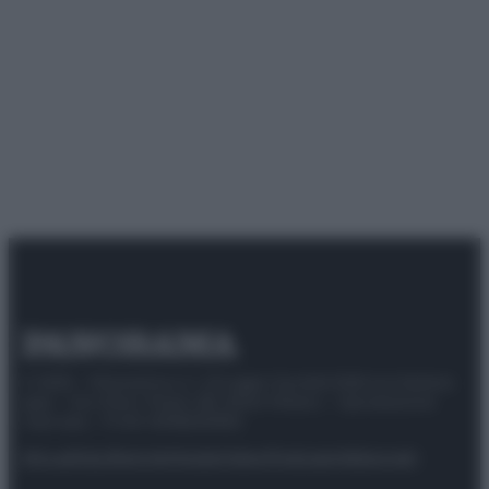
© 2025 – Panorama s.r.l. (Gruppo Società Editrice Italiana
spa) – Via Vittor Pisani 28, 20124 Milano – riproduzione
riservata – P.IVA 10518230965
Attualità
Lifestyle
Moda
Video
Podcast
Abbonati