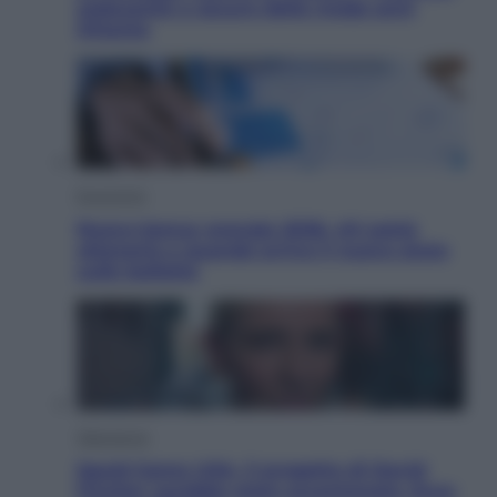
seducente e oscuro della moda anni
Ottanta
Economia
Nuovo bonus energia 2026, chi potrà
ottenerlo e quando arriva il nuovo aiuto
sulle bollette
Televisione
Squid Game USA, il progetto di David
Fincher sarebbe stato accantonato. Ecco