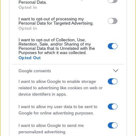
Personal Data.
not limited to your visit or usage behaviour. You may click to
Opted In
grant or deny consent to Google and its third-party tags to
use your data for below specified purposes in below Google
I want to opt-out of processing my
consent section.
Personal Data for Targeted Advertising.
Opted In
I want to opt-out of Collection, Use,
Retention, Sale, and/or Sharing of my
Personal Data that Is Unrelated with the
Purposes for which it was collected.
Opted Out
Google consents
I want to allow Google to enable storage
related to advertising like cookies on web or
device identifiers in apps.
I want to allow my user data to be sent to
Google for online advertising purposes.
I want to allow Google to send me
personalized advertising.