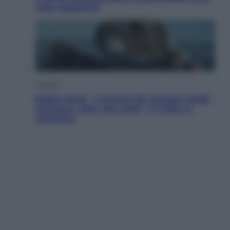
cosa sappiamo
Cinema
Robin Hood – Il prezzo del sangue: Hugh
Jackman, altro che eroe! – Il video in
esclusiva