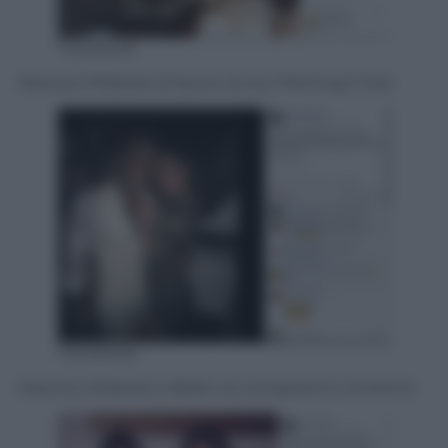
Facebook
Maurice Mobetie al lavoro al suo Flamingo Club
Facebook
Maurice Mobetie e Belén al compleanno di Momo