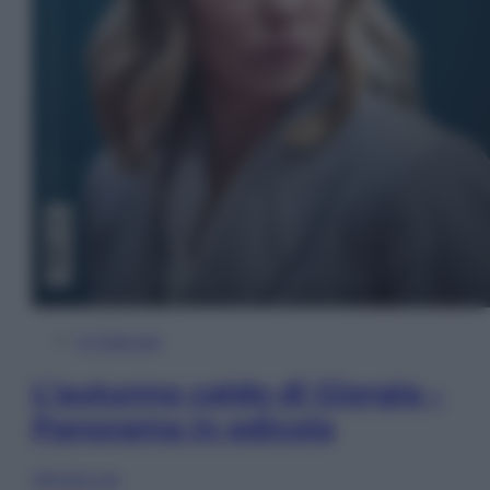
In Edicola
L’autunno caldo di Giorgia –
Panorama in edicola
Sfoglia ora