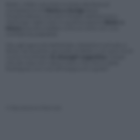
Belén, infatti, era stata invitata alla festa di
compleanno di
Momo a Zurigo
dove
l’imprenditore vive ed è titolare dell’esclusivo
Flamingo night club
. In quell’occasione
Belén e
Momo
avevano ballato tutta la notte con una
confidenza palpabile.
Ora, agli sgoccioli dell’estate, Mobetie è arrivato a
Ibizia, nel quartier generale di Belén e di certo ha di
nuovo incontrato
la showgirl argentina
. Chissà
che da cosa non nasca cosa e che l’anno della
Rodriguez non inizi all’insegna di Cupido?
© Riproduzione Riservata