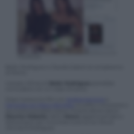
Facebook
Belén Rodriguez e Claudia Galanti al compleanno
di Momo
L’estate infinita di
Belén Rodriguez
potrebbe
concludersi con un colpo di scena.
Dopo il presunto flirt con
Andrea Iannone
e
l’amicizia con Marco Borriello
tra selfie e tenerezza a
spuntarla potrebbe essere l’imprenditore latino
Maurice Mobetie
, detto
Momo
, appena arrivato a
Ibiza proprio per incontrare (così scrive
Diva &
Donna
) la Rodriguez.