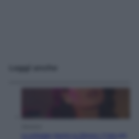
Leggi anche
Televisione
Le schegge riporta su Disney+ il lato più