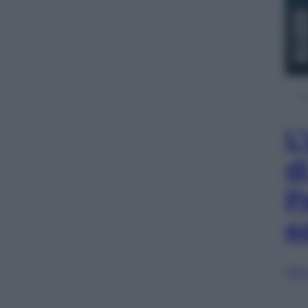
L
d
P
e
Sfog