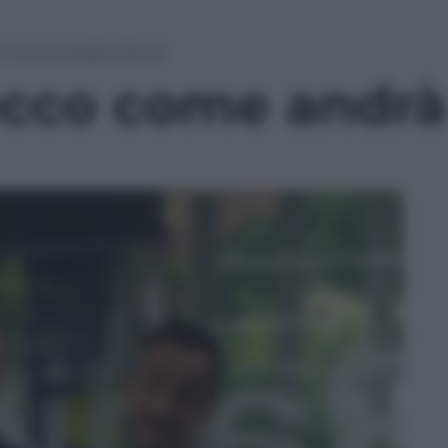
co come andrà a finire
 ecco come andrà 