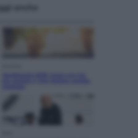
ggi anche
Economia
Vendemmia 2026, meno uva ma
più qualità: il vino italiano cambia
strategia
Sport