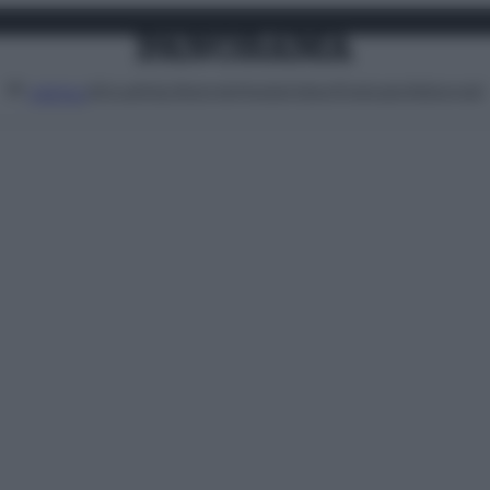
Attualità
Lifestyle
Moda
Video
Podcast
Abbonati
MENU