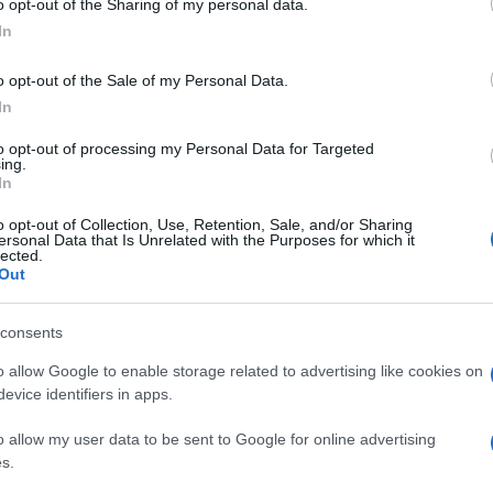
o opt-out of the Sharing of my personal data.
ogle consent section.
In
o opt-out of the Sale of my Personal Data.
In
Facebook
“
Comprate la Bari
” e centinaia di
to opt-out of processing my Personal Data for Targeted
i forma e dimensione: su
Twitter
, l’hashtag
ing.
nsensi. Anche tra i personaggi più popolari di radio
In
Savino di RadioDeeJay agli ex di lusso Bonucci e
mente per difendere la causa del club pugliese,
o opt-out of Collection, Use, Retention, Sale, and/or Sharing
ssionistico perché in crisi di fondi. Si muove la
ersonal Data that Is Unrelated with the Purposes for which it
lected.
Out
occasione della terza asta, si troverà una
 Dipalo, direttore di Tuttobari.com
– La cifra
consents
2 milioni contro i 4,3 della prima asta.
o momento si è tenuta nell’ombra probabilmente
o allow Google to enable storage related to advertising like cookies on
re la sua, ingolosita, tra l’altro, dalla possibilità di
evice identifiers in apps.
 playoff promozione. L’ultima società a essersi
 A.S. Bari 1908 e quasi certamente si presenterà
o allow my user data to be sent to Google for online advertising
iferimento all’imprenditore Paolo Montemurro, che
s.
Bari calcio. Beninteso, certezze non ce ne sono, ma la
re la volta buona”.