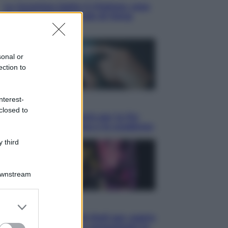
La Juventus batte il Chelsea: cosa
ha detto l’amichevole di Hong
Kong
sonal or
ection to
nterest-
Economia
closed to
IT Wallet obbligatorio per la Pa:
cos’è, come funziona e le scadenze
 third
Downstream
er and store
Televisione
to grant or
Estate da anime: 10 titoli per capire
ed purposes
il fenomeno che ha conquistato la