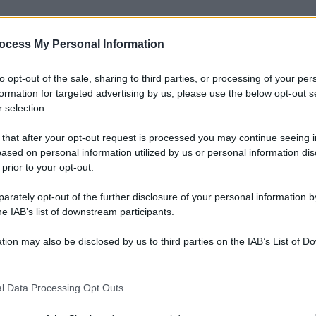
ocess My Personal Information
nti preferite
to opt-out of the sale, sharing to third parties, or processing of your per
formation for targeted advertising by us, please use the below opt-out s
martedì prossimo dovrebbe farsi avanti
 selection.
, che già la scorsa estate aveva
 that after your opt-out request is processed you may continue seeing i
 In rete, è febbre di consensi
ased on personal information utilized by us or personal information dis
 prior to your opt-out.
rately opt-out of the further disclosure of your personal information by
he IAB’s list of downstream participants.
tion may also be disclosed by us to third parties on the IAB’s List of 
 that may further disclose it to other third parties.
 that this website/app uses one or more Google services and may gath
l Data Processing Opt Outs
including but not limited to your visit or usage behaviour. You may click 
 to Google and its third-party tags to use your data for below specifi