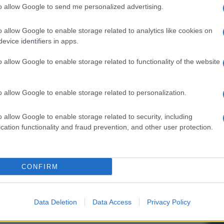
to allow Google to send me personalized advertising.
esto.
o allow Google to enable storage related to analytics like cookies on
meno 7 milioni di euro, perché ai 2 milioni della
evice identifiers in apps.
vi, gli stipendi dei giocatori relativi a maggio e
nato, da onorare entro fine giugno. Ripeto, la
ata a sbloccarsi nella prossima asta. La risposta
o allow Google to enable storage related to functionality of the website
 E pure fuori dai confini nazionali hanno cominciato a
 questo entusiasmo non possa che influire in modo
ciamola tutta: oggi acquistare il Bari rappresenta
o allow Google to enable storage related to personalization.
tire nel calcio. E’ un bocconcino prelibato a costi
o allow Google to enable storage related to security, including
cevuto in modi e forme diverse sui social
cation functionality and fraud prevention, and other user protection.
data così calorosa e corposa di consensi. E questo
ità di questa piazza, che non ha mai fatto mancare
CONFIRM
menti più difficili. Conosco i tifosi del Bari: ci
allo stadio”.
Data Deletion
Data Access
Privacy Policy