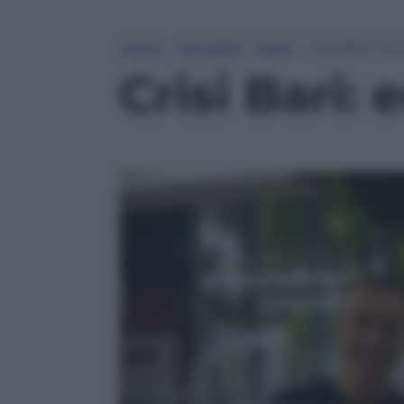
Home
»
Attualità
»
Sport
»
Crisi Bari: ec
Crisi Bari: