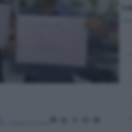
Le
i
14
– Lettura: 3 minuti