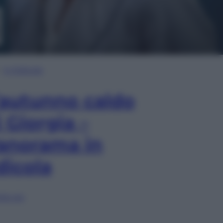
In Edicola
’autunno caldo
i Giorgia –
anorama in
dicola
lia ora