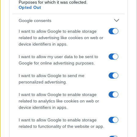
Purposes for which it was collected.
Opted Out
Google consents
I want to allow Google to enable storage
related to advertising like cookies on web or
device identifiers in apps.
I want to allow my user data to be sent to
Google for online advertising purposes.
I want to allow Google to send me
personalized advertising.
I want to allow Google to enable storage
related to analytics like cookies on web or
device identifiers in apps.
I want to allow Google to enable storage
related to functionality of the website or app.