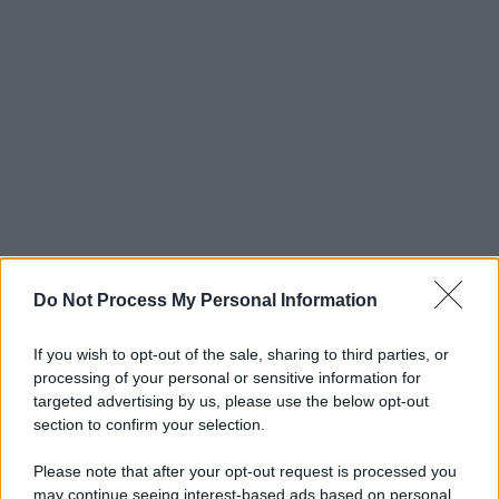
Do Not Process My Personal Information
If you wish to opt-out of the sale, sharing to third parties, or
processing of your personal or sensitive information for
targeted advertising by us, please use the below opt-out
section to confirm your selection.
Please note that after your opt-out request is processed you
may continue seeing interest-based ads based on personal