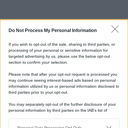
Do Not Process My Personal Information
If you wish to opt-out of the sale, sharing to third parties, or
processing of your personal or sensitive information for
targeted advertising by us, please use the below opt-out
section to confirm your selection.
Please note that after your opt-out request is processed you
may continue seeing interest-based ads based on personal
information utilized by us or personal information disclosed to
third parties prior to your opt-out.
You may separately opt-out of the further disclosure of your
personal information by third parties on the IAB’s list of
downstream participants.
Personal Data Processing Opt Outs