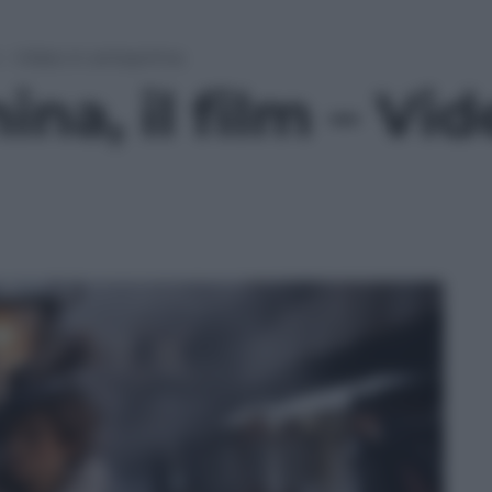
m – Video in anteprima
na, il film – Vid