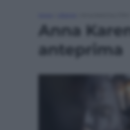
Home
»
Lifestyle
»
Anna Karenina, il fil
Anna Kareni
anteprima