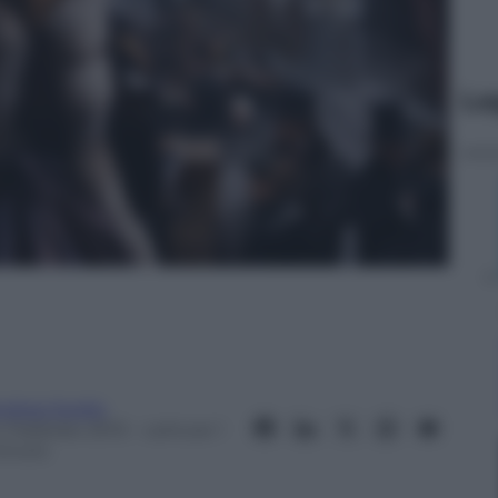
Le
ndrea Soglio
4 Febbraio 2013
– Lettura: 1
inuto