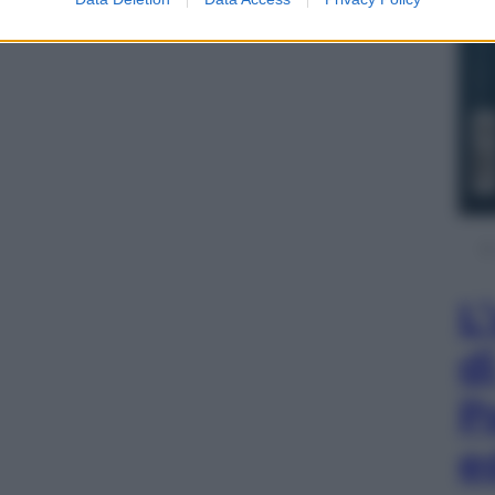
L
d
P
e