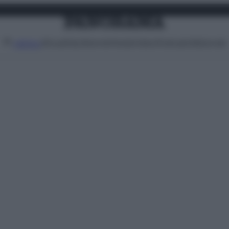
Attualità
Lifestyle
Moda
Video
Podcast
Abbonati
MENU