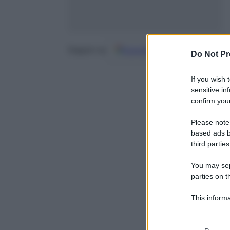
Google
Discover
Fo
Seguici su
Do Not Pr
If you wish 
sensitive in
confirm your
Please note
based ads b
third parties
You may sepa
parties on t
This informa
Participants
Please note