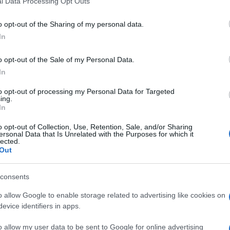
l Data Processing Opt Outs
including but not limited to your visit or usage behaviour. You may click 
 to Google and its third-party tags to use your data for below specifi
’affascinante donna russa nata dalla penna di Lev
o opt-out of the Sharing of my personal data.
 che
Anna Karenina
non approda al cinema.
ogle consent section.
In
’habitué di film in costume
Joe Wright
, che sceglie
ghtley
, con cui già ha realizzato
Orgoglio e
o opt-out of the Sale of my Personal Data.
 È lei la magnetica creatura che cade
In
e Vronsky (Aaron Johnson).
to opt-out of processing my Personal Data for Targeted
roso e leale Konstantin Levin, è interpretato da
ing.
di Anna dall’instancabile sorriso, Stepan Oblonskij, ha
In
o opt-out of Collection, Use, Retention, Sale, and/or Sharing
o un estratto del film con un dialogo proprio tra
ersonal Data that Is Unrelated with the Purposes for which it
’uno tanto tradizionalista e rigido, l’altro invece
lected.
Out
oniugali.
consents
o allow Google to enable storage related to advertising like cookies on
evice identifiers in apps.
o allow my user data to be sent to Google for online advertising