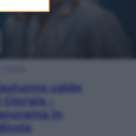
In Edicola
’autunno caldo
i Giorgia –
anorama in
dicola