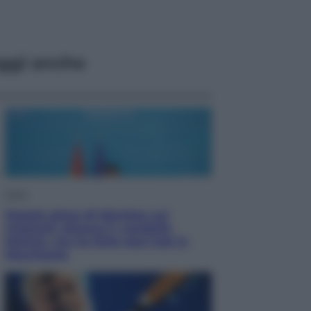
ggi anche
Esteri
Doppio gioco di Sánchez sui
migranti: attacca il «modello
Meloni» ma ha fatto due hub in
Mauritania