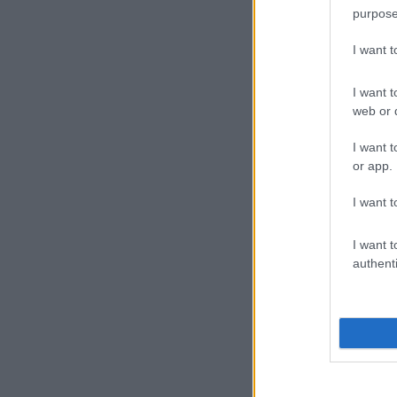
purpose
I want 
I want t
web or d
I want t
or app.
I want t
I want t
authenti