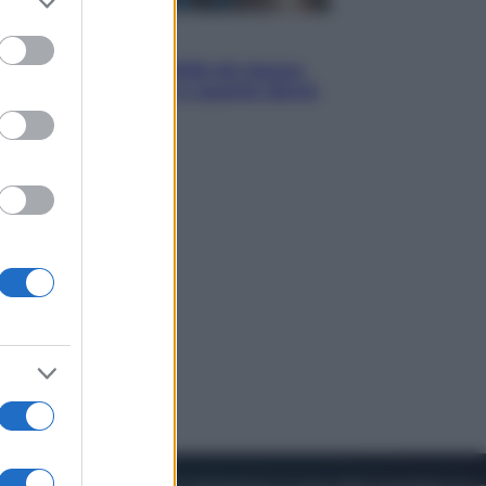
to grant or
ed purposes
Economia
Pensione agosto 2026 più bassa:
chi rischia il taglio e quanto dovrà
restituire