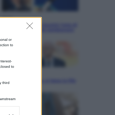
Musica
Addio a Francesco Guccini: l’arte di
scrivere canzoni che sembravano
romanzi
sonal or
ection to
nterest-
closed to
Sport
Infantino in trincea, si tiene la Fifa
 third
e sfida il mondo
Downstream
er and store