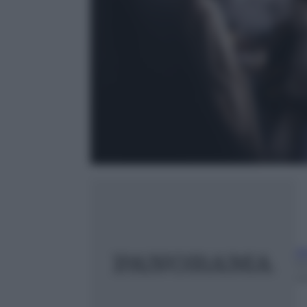
A
1
m